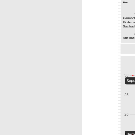
Are
Garmisc
Kitzbuhe
Saalbac
Adelbod