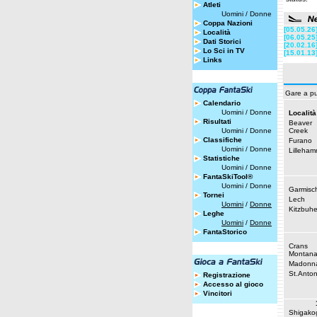
Atleti
Uomini
/
Donne
Coppa Nazioni
[05.05.26
Località
[06.05.25
Dati Storici
[20.02.16
Lo Sci in TV
[15.01.13
Links
Gare a pu
Calendario
Uomini
/
Donne
Località
Risultati
Beaver
Uomini
/
Donne
Creek
Classifiche
Furano
Uomini
/
Donne
Lilleham
Statistiche
Uomini
/
Donne
FantaSkiTool®
Uomini
/
Donne
Garmisc
Tornei
Lech
Uomini
/
Donne
Kitzbuhe
Leghe
Uomini
/
Donne
FantaStorico
Crans
Montan
Madonna
St.Anto
Registrazione
Accesso al gioco
Vincitori
Shigako