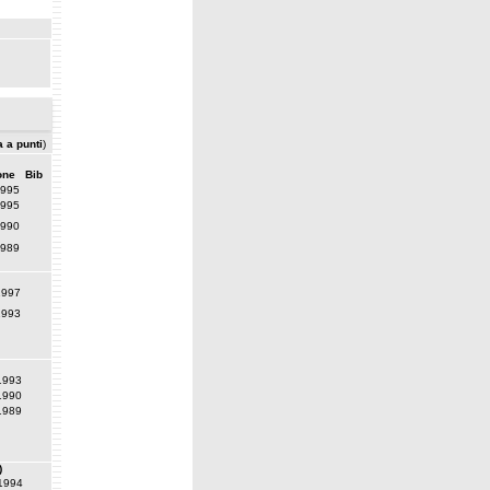
a a punti
)
one
Bib
1995
1995
1990
1989
1997
1993
1993
1990
1989
)
1994