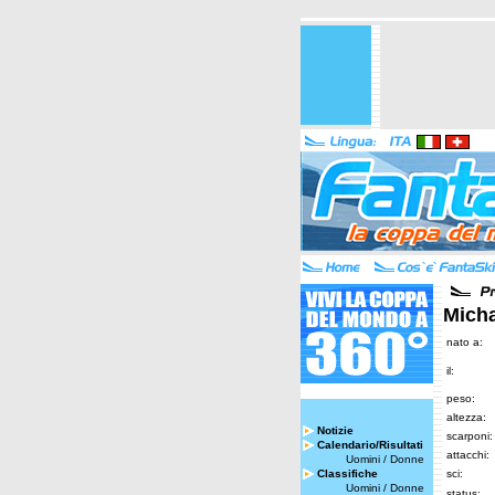
Micha
nato a:
il:
peso:
altezza:
Notizie
scarponi:
Calendario/Risultati
attacchi:
Uomini
/
Donne
Classifiche
sci:
Uomini
/
Donne
status: