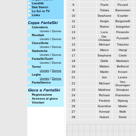
Località
8
Frank
Piccard
Dati Storici
9
Tobias
Barnerssoi
Lo Sci in TV
Links
10
Stephane
Exartier
11
Sergio
Bergamelli
12
Rainer
Salzgeber
Calendario
Uomini
/
Donne
13
Luca
Pesando
Risultati
Ole-
14
Furuseth
Uomini
/
Donne
Christian
Classifiche
15
Michael
Tritscher
Uomini
/
Donne
16
Marco
Hangl
Statistiche
Uomini
/
Donne
17
Stephane
Cretin
FantaSkiTool®
18
Didrik
Marksten
Uomini
/
Donne
19
Matteo
Belfrond
Tornei
Uomini
/
Donne
20
Martin
Knoeri
Leghe
21
Joe
Levins
Uomini
/
Donne
Von
FantaStorico
22
Michael
Gruenigen
23
Matthew
Grosjean
Registrazione
24
Richard
Pramotton
Accesso al gioco
25
Fredrick
Nyberg
Vincitori
26
Guenther
Mader
27
Konrad
Walk
28
Hubert
Strolz