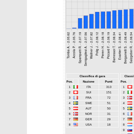
Classifica di gara
Classif
Pos.
Nazione
Punti
Pos.
1
ITA
313
1
2
SUI
151
2
3
FRA
72
3
4
SWE
51
4
5
AUT
50
5
6
NOR
31
6
7
GER
29
7
8
USA
18
8
9