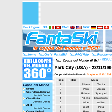
-
RISUL
Park City (USA) - 23/11/199
Coppa del Mondo Uomini
-
Stagione 1991/1992
Posiz.
Pettor.
Atleta
1
Alberto
Tomba
Notizie
2
Pauli
Accola
Calendario/Risultati
3
Roberto
Spampatti
Uomini
/
Donne
4
Alberto
Senigagliesi
Classifiche
Uomini
/
Donne
5
Johan
Wallner
Atleti
6
Josef
Polig
Uomini
/
Donne
Coppa Nazioni
7
Hans
Pieren