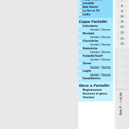
Località
8
Dati Storici
Lo Sci in TV
9
Links
10
11
Calendario
12
Uomini
/
Donne
13
Risultati
Uomini
/
Donne
14
Classifiche
15
Uomini
/
Donne
Statistiche
Uomini
/
Donne
FantaSkiTool®
Uomini
/
Donne
Tornei
Uomini
/
Donne
Leghe
Uomini
/
Donne
FantaStorico
Registrazione
Accesso al gioco
Vincitori