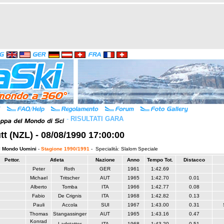
-
RISULTATI GARA
tt (NZL) - 08/08/1990 17:00:00
l Mondo Uomini
-
Stagione 1990/1991
- Specialità: Slalom Speciale
Pettor.
Atleta
Nazione
Anno
Tempo Tot.
Distacco
Peter
Roth
GER
1961
1:42.69
Michael
Tritscher
AUT
1965
1:42.70
0.01
Alberto
Tomba
ITA
1966
1:42.77
0.08
Fabio
De Crignis
ITA
1968
1:42.82
0.13
Pauli
Accola
SUI
1967
1:43.00
0.31
Thomas
Stangassinger
AUT
1965
1:43.16
0.47
Konrad
Ladstatter
ITA
1968
1:43.20
0.51