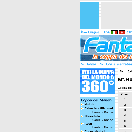
Mt.Hu
Coppa de
Posiz.
1
Notizie
2
Calendario/Risultati
3
Uomini
/
Donne
4
Classifiche
Uomini
/
Donne
5
Atleti
6
Uomini
/
Donne
Coppa Nazioni
7