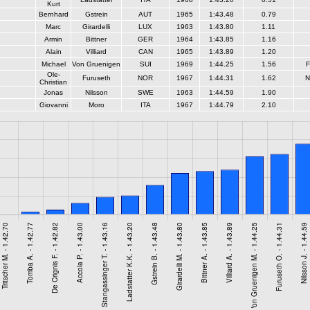
Kurt
Bernhard
Gstrein
AUT
1965
1:43.48
0.79
Marc
Girardelli
LUX
1963
1:43.80
1.11
Armin
Bittner
GER
1964
1:43.85
1.16
Alain
Villiard
CAN
1965
1:43.89
1.20
Michael
Von Gruenigen
SUI
1969
1:44.25
1.56
F
Ole-
Furuseth
NOR
1967
1:44.31
1.62
N
Christian
Jonas
Nilsson
SWE
1963
1:44.59
1.90
Giovanni
Moro
ITA
1967
1:44.79
2.10