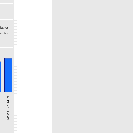
ischer
ordica