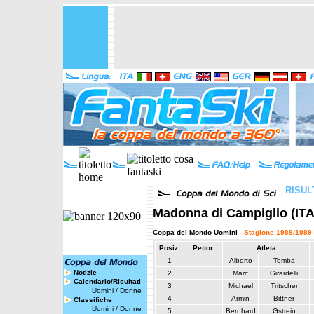
-
RISUL
Madonna di Campiglio (ITA)
Coppa del Mondo Uomini
-
Stagione 1988/1989
Posiz.
Pettor.
Atleta
1
Alberto
Tomba
Notizie
2
Marc
Girardelli
Calendario/Risultati
3
Michael
Tritscher
Uomini
/
Donne
4
Armin
Bittner
Classifiche
Uomini
/
Donne
5
Bernhard
Gstrein