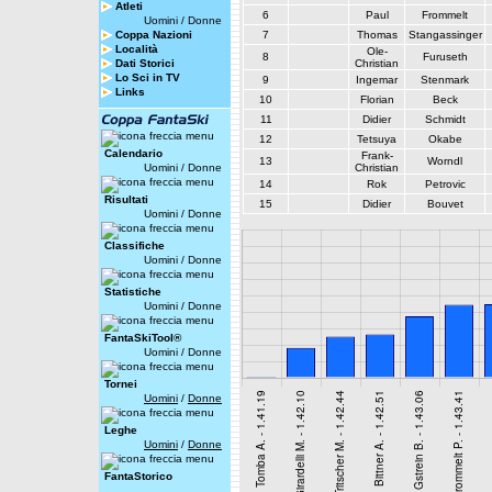
Atleti
6
Paul
Frommelt
Uomini
/
Donne
Coppa Nazioni
7
Thomas
Stangassinger
Località
Ole-
8
Furuseth
Dati Storici
Christian
Lo Sci in TV
9
Ingemar
Stenmark
Links
10
Florian
Beck
11
Didier
Schmidt
12
Tetsuya
Okabe
Calendario
Frank-
13
Worndl
Uomini
/
Donne
Christian
14
Rok
Petrovic
Risultati
15
Didier
Bouvet
Uomini
/
Donne
Classifiche
Uomini
/
Donne
Statistiche
Uomini
/
Donne
FantaSkiTool®
Uomini
/
Donne
Tornei
Uomini
/
Donne
Leghe
Uomini
/
Donne
FantaStorico