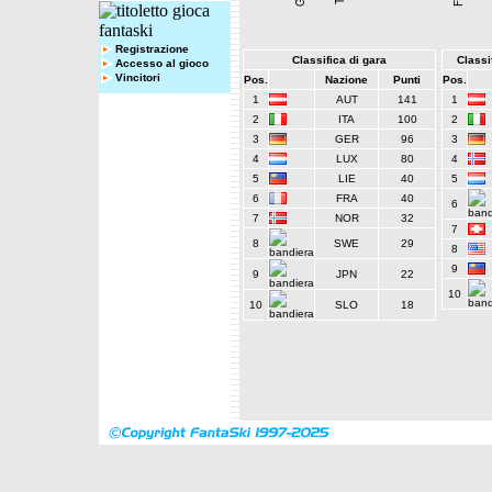
Registrazione
Classifica di gara
Classif
Accesso al gioco
Vincitori
Pos.
Nazione
Punti
Pos.
1
AUT
141
1
2
ITA
100
2
3
GER
96
3
4
LUX
80
4
5
LIE
40
5
6
FRA
40
6
7
NOR
32
7
8
SWE
29
8
9
9
JPN
22
10
10
SLO
18