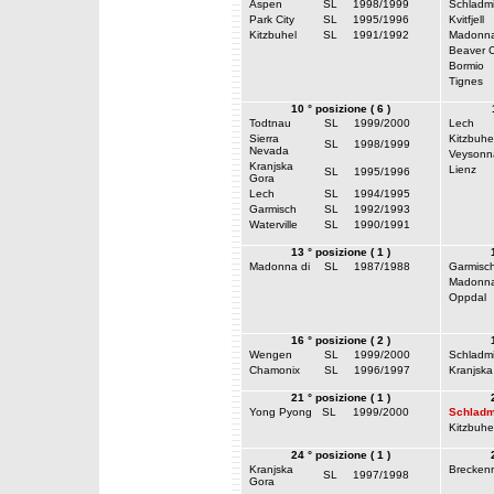
Aspen
SL
1998/1999
Schladm
Park City
SL
1995/1996
Kvitfjell
Kitzbuhel
SL
1991/1992
Madonna
Beaver 
Bormio
Tignes
10 ° posizione ( 6 )
Todtnau
SL
1999/2000
Lech
Sierra
Kitzbuhe
SL
1998/1999
Nevada
Veysonn
Kranjska
Lienz
SL
1995/1996
Gora
Lech
SL
1994/1995
Garmisch
SL
1992/1993
Waterville
SL
1990/1991
13 ° posizione ( 1 )
Madonna di
SL
1987/1988
Garmisc
Madonna
Oppdal
16 ° posizione ( 2 )
Wengen
SL
1999/2000
Schladm
Chamonix
SL
1996/1997
Kranjska
21 ° posizione ( 1 )
Yong Pyong
SL
1999/2000
Schladm
Kitzbuhe
24 ° posizione ( 1 )
Kranjska
Breckenr
SL
1997/1998
Gora