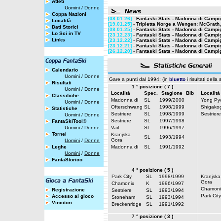
Atleti
Uomini
/
Donne
Coppa Nazioni
[08.01.26]
-
Fantaski Stats - Madonna di Campigl
Località
[19.01.25]
-
Tripletta Norge a Wengen: McGrath,
Dati Storici
[08.01.25]
-
Fantaski Stats - Madonna di Campigl
Lo Sci in TV
[23.12.23]
-
Fantaski Stats - Madonna di Campigl
Links
[23.12.22]
-
Fantaski Stats - Madonna di Campigl
[23.12.21]
-
Fantaski Stats - Madonna di Campigl
[26.12.20]
-
Fantaski Stats - Madonna di Campigl
Calendario
Uomini
/
Donne
Gare a punti dal 1994: (in
bluetto
i risultati della
Risultati
1 ° posizione ( 7 )
Uomini
/
Donne
Località
Spec.
Stagione
Bib
Località
Classifiche
Madonna di
SL
1999/2000
Yong Py
Uomini
/
Donne
Ofterschwang
SL
1998/1999
Shigako
Statistiche
Sestriere
SL
1998/1999
Sestriere
Uomini
/
Donne
Sestriere
SL
1997/1998
FantaSkiTool®
Uomini
/
Donne
Vail
SL
1996/1997
Tornei
Kranjska
SL
1993/1994
Gora
Uomini
/
Donne
Leghe
Madonna di
SL
1991/1992
Uomini
/
Donne
FantaStorico
4 ° posizione ( 5 )
Park City
SL
1998/1999
Kranjska
Gora
Chamonix
K
1996/1997
Chamoni
Registrazione
Sestriere
SL
1993/1994
Park City
Accesso al gioco
Stoneham
SL
1993/1994
Vincitori
Breckenridge
SL
1991/1992
7 ° posizione ( 3 )