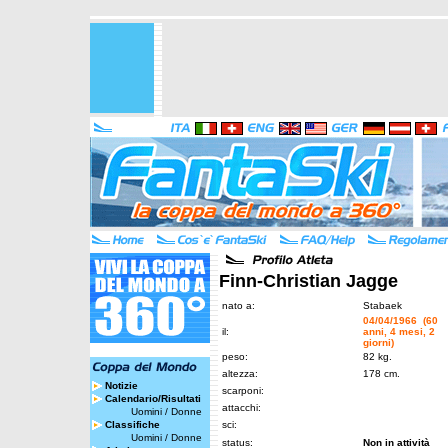
Finn-Christian Jagge
nato a:
Stabaek
04/04/1966 (60
il:
anni, 4 mesi, 2
giorni)
peso:
82 kg.
altezza:
178 cm.
Notizie
scarponi:
Calendario/Risultati
attacchi:
Uomini
/
Donne
Classifiche
sci:
Uomini
/
Donne
status:
Non in attività