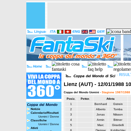
-
RISUL
Lienz (AUT) - 12/01/1988 1
Coppa del Mondo Uomini
-
Stagione 1987/1988
Posiz.
Pettor.
Atleta
1
Bernhard
Gstrein
Notizie
2
Alberto
Tomba
Calendario/Risultati
3
Jonas
Nilsson
Uomini
/
Donne
4
Armin
Bittner
Classifiche
Uomini
/
Donne
5
Marc
Girardelli
Atleti
6
Dietmar
Kohlbichler