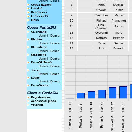
Uomini
/
Donne
Coppa Nazioni
7
Felix
McGrath
Località
8
Oswald
Totsch
Dati Storici
9
Guenther
Mader
Lo Sci in TV
Links
10
Richard
Pramotton
Finn-
11
Jagge
Christian
Calendario
12
Giovanni
Moro
Uomini
/
Donne
13
Mathias
Berthold
Risultati
Uomini
/
Donne
14
Carlo
Gerosa
Classifiche
15
Rok
Petrovic
Uomini
/
Donne
Statistiche
Uomini
/
Donne
FantaSkiTool®
Uomini
/
Donne
Tornei
Uomini
/
Donne
Leghe
Uomini
/
Donne
FantaStorico
Registrazione
Accesso al gioco
Vincitori