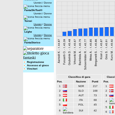
Uomini
/
Donne
FantaSkiTool®
Uomini
/
Donne
Tornei
Uomini
/
Donne
Leghe
Uomini
/
Donne
FantaStorico
Registrazione
Accesso al gioco
Vincitori
Classifica di gara
Classif
Pos.
Nazione
Punti
Pos.
1
NOR
217
1
2
SLO
168
2
3
AUT
73
3
4
ITA
68
4
5
POL
45
5
6
SUI
42
6