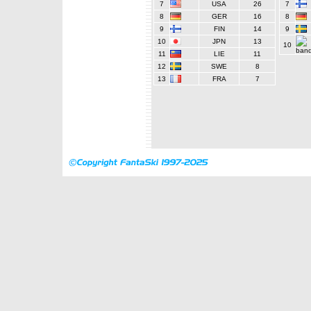
7
USA
26
7
8
GER
16
8
9
FIN
14
9
10
JPN
13
10
11
LIE
11
12
SWE
8
13
FRA
7