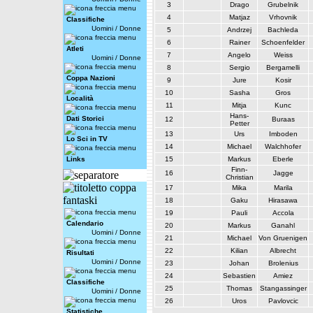
3
Drago
Grubelnik
4
Matjaz
Vrhovnik
Classifiche
Uomini
/
Donne
5
Andrzej
Bachleda
6
Rainer
Schoenfelder
Atleti
7
Angelo
Weiss
Uomini
/
Donne
8
Sergio
Bergamelli
Coppa Nazioni
9
Jure
Kosir
10
Sasha
Gros
Località
11
Mitja
Kunc
Hans-
Dati Storici
12
Buraas
Petter
13
Urs
Imboden
Lo Sci in TV
14
Michael
Walchhofer
Links
15
Markus
Eberle
Finn-
16
Jagge
Christian
17
Mika
Marila
18
Gaku
Hirasawa
19
Pauli
Accola
Calendario
20
Markus
Ganahl
Uomini
/
Donne
21
Michael
Von Gruenigen
22
Kilian
Albrecht
Risultati
Uomini
/
Donne
23
Johan
Brolenius
24
Sebastien
Amiez
Classifiche
25
Thomas
Stangassinger
Uomini
/
Donne
26
Uros
Pavlovcic
Statistiche