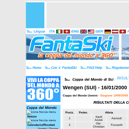
-
RISUL
Wengen (SUI) - 16/01/2000
Coppa del Mondo Uomini
-
Stagione 1999/2000
Posiz.
Pettor.
Atleta
Notizie
Kjetil
1
Aamodt
André
Ole-
Calendario/Risultati
2
Furuseth
Christian
Uomini
/
Donne