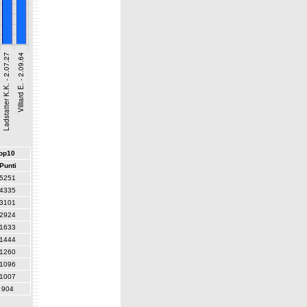
top10
Punti
5251
4335
3101
2924
1633
1444
1260
1096
1007
904