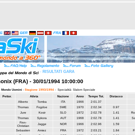
-
RISULTATI GARA
nix (FRA) - 30/01/1994 10:00:00
l Mondo Uomini
-
Stagione 1993/1994
- Specialità: Slalom Speciale
Pettor.
Atleta
Nazione
Anno
Tempo Tot.
Distacco
Alberto
Tomba
ITA
1966
2:01.37
Thomas
Fogdoe
SWE
1970
2:02.34
0.97
Jure
Kosir
SLO
1972
2:02.78
1.41
Ro
Thomas
Sykora
AUT
1968
2:02.78
1.41
S
Finn-
Jagge
NOR
1966
2:02.96
1.59
Christian
Sebastien
Amiez
FRA
1972
2:03.21
1.84
F