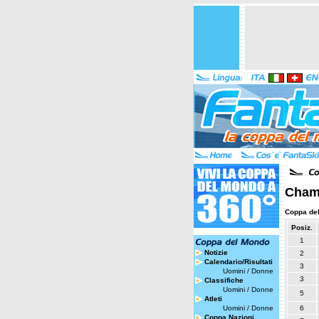
Chamo
Coppa de
Posiz.
1
Notizie
2
Calendario/Risultati
3
Uomini
/
Donne
3
Classifiche
Uomini
/
Donne
5
Atleti
Uomini
/
Donne
6
Coppa Nazioni