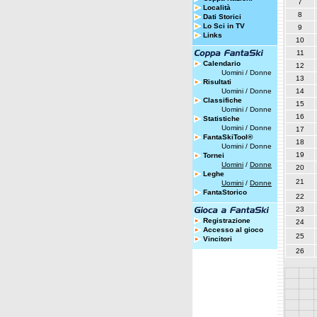
7
Località
8
Dati Storici
Lo Sci in TV
9
Links
10
11
Calendario
12
Uomini
/
Donne
13
Risultati
Uomini
/
Donne
14
Classifiche
15
Uomini
/
Donne
16
Statistiche
Uomini
/
Donne
17
FantaSkiTool®
18
Uomini
/
Donne
19
Tornei
Uomini
/
Donne
20
Leghe
21
Uomini
/
Donne
FantaStorico
22
23
Registrazione
24
Accesso al gioco
25
Vincitori
26