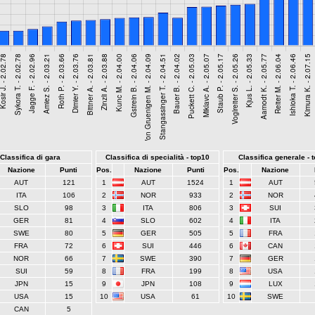
Classifica di gara
Classifica di specialità - top10
Classifica generale - 
Nazione
Punti
Pos.
Nazione
Punti
Pos.
Nazione
AUT
121
1
AUT
1524
1
AUT
ITA
106
2
NOR
933
2
NOR
SLO
98
3
ITA
806
3
SUI
GER
81
4
SLO
602
4
ITA
SWE
80
5
GER
505
5
FRA
FRA
72
6
SUI
446
6
CAN
NOR
66
7
SWE
390
7
GER
SUI
59
8
FRA
199
8
USA
JPN
15
9
JPN
108
9
LUX
USA
15
10
USA
61
10
SWE
CAN
5