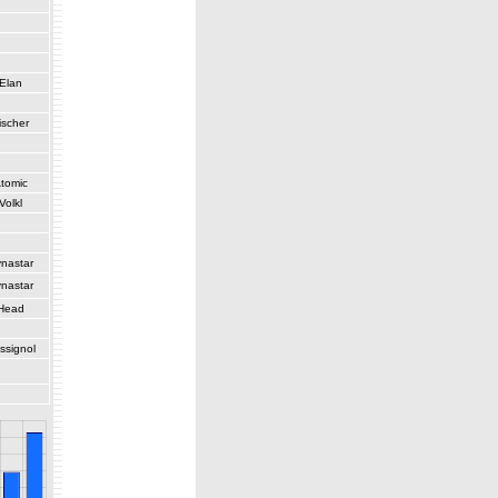
Elan
ischer
tomic
Volkl
nastar
nastar
Head
ssignol