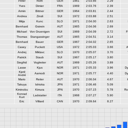
Peter
Roth
GER
1961
2:03.66
2.29
Yves
Dimier
FRA
1969
2:03.76
2.39
Armin
Bittner
GER
1964
2:03.81
2.44
Andrea
Zinsli
SUI
1972
2:03.88
2.51
Mitja
Kunc
SLO
1971
2:04.00
2.63
Bernhard
Gstrein
AUT
1965
2:04.06
2.69
Michael
Von Gruenigen
SUI
1969
2:04.09
2.72
F
Thomas
Stangassinger
AUT
1965
2:04.51
3.14
Bernhard
Bauer
GER
1967
2:04.02
2.65
Casey
Puckett
USA
1972
2:05.03
3.66
A
Andrej
Miklavc
SLO
1970
2:05.07
3.70
Patrick
Staub
SUI
1967
2:05.17
3.80
Siegfrid
Voglreiter
AUT
1969
2:05.26
3.89
Lasse
Kjus
NOR
1971
2:05.33
3.96
Dy
Kjetil
Aamodt
NOR
1971
2:05.77
4.40
Dy
André
Mario
Reiter
AUT
1970
2:06.04
4.67
Takuya
Ishioka
JPN
1971
2:06.46
5.09
Kiminobu
Kimura
JPN
1970
2:07.15
5.78
Ro
Konrad
Ladstatter
ITA
1968
2:07.27
5.90
Kurt
Eric
Villiard
CAN
1970
2:09.64
8.27