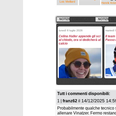
Loic Meillard
Henrik Kris
NOTIZIE CORRELATE
NOTIZIE RE
lunedì 6 luglio 2026
martedì 
Celina Haller appende gli sci
Il team
al chiodo, ora si dedicherà al
Passo d
calcio
mercoledì 29 aprile 2026
venerdì 
La Norvegia per la stagione
Assolut
2026/2027
Campion
Tutt i commenti disponibili:
14/12/2025 14:5
1 |
franz62
il
Probabilmente qualche tecnico 
allenare Vinatzer. Fermo restan