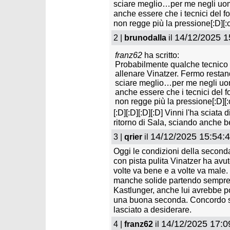
sciare meglio…per me negli uomi
anche essere che i tecnici del f
non regge più la pressione[:D][:o
14/12/2025 1
2 |
martedì 31 marzo 2026
brunodalla
il
mercole
Kristoffersen e Van Deer si
Fantask
separano dopo 4 anni
- slal
franz62
ha scritto:
Probabilmente qualche tecnico 
allenare Vinatzer. Fermo resta
sciare meglio…per me negli uom
anche essere che i tecnici del f
non regge più la pressione[:D][:
[:D][:D][:D][:D] Vinni l'ha sciata 
ritorno di Sala, sciando anche b
14/12/2025 15:54:
3 |
qrier
il
Oggi le condizioni della seconda
con pista pulita Vinatzer ha avu
volte va bene e a volte va male.
manche solide partendo sempre 
Kastlunger, anche lui avrebbe po
una buona seconda. Concordo sul
lasciato a desiderare.
14/12/2025 17:0
4 |
franz62
il