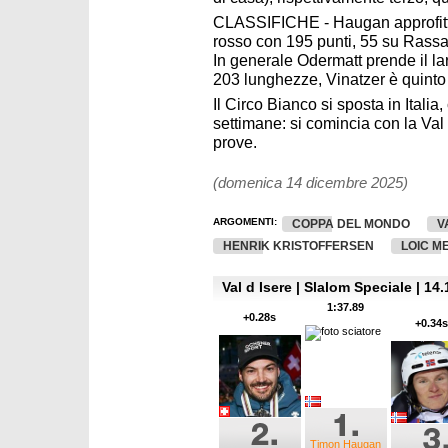
CLASSIFICHE - Haugan approfitta 
rosso con 195 punti, 55 su Rassa
In generale Odermatt prende il lar
203 lunghezze, Vinatzer è quinto 
Il Circo Bianco si sposta in Italia
settimane: si comincia con la Val 
prove.
(domenica 14 dicembre 2025)
ARGOMENTI:
COPPA DEL MONDO
V
HENRIK KRISTOFFERSEN
LOIC M
Val d Isere | Slalom Speciale | 14
1:37.89
+0.28s
+0.34s
Timon Haugan