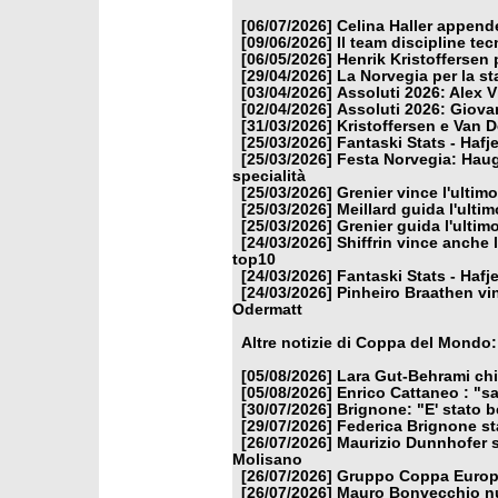
[06/07/2026]
Celina Haller appende 
[09/06/2026]
Il team discipline tec
[06/05/2026]
Henrik Kristoffersen
[29/04/2026]
La Norvegia per la s
[03/04/2026]
Assoluti 2026: Alex V
[02/04/2026]
Assoluti 2026: Giova
[31/03/2026]
Kristoffersen e Van 
[25/03/2026]
Fantaski Stats - Hafj
[25/03/2026]
Festa Norvegia: Haug
specialità
[25/03/2026]
Grenier vince l'ultim
[25/03/2026]
Meillard guida l'ultim
[25/03/2026]
Grenier guida l'ultim
[24/03/2026]
Shiffrin vince anche 
top10
[24/03/2026]
Fantaski Stats - Hafj
[24/03/2026]
Pinheiro Braathen vin
Odermatt
Altre notizie di Coppa del Mondo:
[05/08/2026]
Lara Gut-Behrami chiu
[05/08/2026]
Enrico Cattaneo : "sa
[30/07/2026]
Brignone: "E' stato b
[29/07/2026]
Federica Brignone sta
[26/07/2026]
Maurizio Dunnhofer s
Molisano
[26/07/2026]
Gruppo Coppa Europa
[26/07/2026]
Mauro Bonvecchio nuo