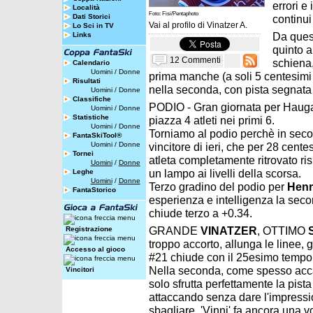
errori e
Località
Foto: Fisi/Pentaphoto
Dati Storici
continui 
Vai al profilo di
Vinatzer A.
Lo Sci in TV
Da ques
Links
quinto a
12 Commenti
schiena,
Calendario
Uomini
/
Donne
prima manche (a soli 5 centesimi d
Risultati
nella seconda, con pista segnata e 
Uomini
/
Donne
Classifiche
PODIO - Gran giornata per Haugan
Uomini
/
Donne
Statistiche
piazza 4 atleti nei primi 6.
Uomini
/
Donne
Torniamo al podio perchè in sec
FantaSkiTool®
Uomini
/
Donne
vincitore di ieri, che per 28 cente
Tornei
atleta completamente ritrovato risp
Uomini
/
Donne
un lampo ai livelli della scorsa.
Leghe
Uomini
/
Donne
Terzo gradino del podio per
Henr
FantaStorico
esperienza e intelligenza la seco
chiude terzo a +0.34.
GRANDE
VINATZER
, OTTIMO
Registrazione
troppo accorto, allunga le linee, g
Accesso al gioco
#21 chiude con il 25esimo tempo 
Nella seconda, come spesso accad
Vincitori
solo sfrutta perfettamente la pista
attaccando senza dare l'impressi
sbagliare. 'Vinni' fa ancora una v