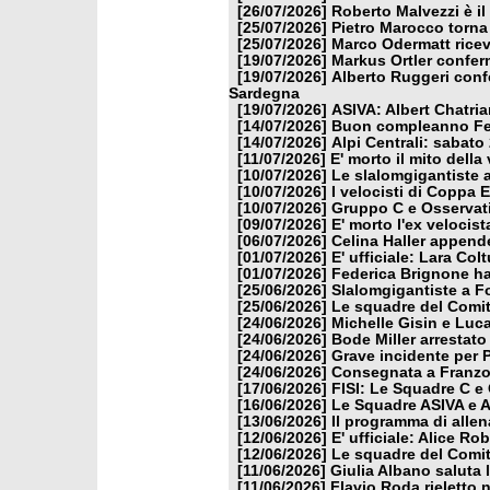
[26/07/2026]
Roberto Malvezzi è il
[25/07/2026]
Pietro Marocco torna 
[25/07/2026]
Marco Odermatt riceve
[19/07/2026]
Markus Ortler conferm
[19/07/2026]
Alberto Ruggeri conf
Sardegna
[19/07/2026]
ASIVA: Albert Chatria
[14/07/2026]
Buon compleanno Fe
[14/07/2026]
Alpi Centrali: sabato
[11/07/2026]
E' morto il mito dell
[10/07/2026]
Le slalomgigantiste a
[10/07/2026]
I velocisti di Coppa 
[10/07/2026]
Gruppo C e Osservati
[09/07/2026]
E' morto l'ex velocis
[06/07/2026]
Celina Haller appende 
[01/07/2026]
E' ufficiale: Lara Col
[01/07/2026]
Federica Brignone ha
[25/06/2026]
Slalomgigantiste a Fo
[25/06/2026]
Le squadre del Comit
[24/06/2026]
Michelle Gisin e Luca
[24/06/2026]
Bode Miller arrestato
[24/06/2026]
Grave incidente per P
[24/06/2026]
Consegnata a Franzon
[17/06/2026]
FISI: Le Squadre C e 
[16/06/2026]
Le Squadre ASIVA e Al
[13/06/2026]
Il programma di alle
[12/06/2026]
E' ufficiale: Alice R
[12/06/2026]
Le squadre del Comita
[11/06/2026]
Giulia Albano saluta
[11/06/2026]
Flavio Roda rieletto 