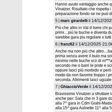
Hanno avuto vantaggio anche que
Vinatzer. Risultato che rispetta i 
preparazione fondo se ne può dis
14/12/202
5 |
marc girardelli
il
Più che altro in Val d Isere chi pa
primi…più le buche e diventa d
sarebbe gara piu regolare x tutt
14/12/2025 21:0
6 |
franz62
il
Anche ma non più che altro…bas
prima senza avere il buio ma solo
minimo nelle buche scii di m***a e
secondo me o barri le piste e sci
oppure lasci più morbido e però
modo da non favorire troppo i pri
seconda. Altrimenti lasci uguale 
14/12/202
7 |
GhiaccioVerde
il
Bravissimo Vinatzer a sfruttare l
anche per: Sala che in 3 gare dal
alla 7^ gara in Cdm Grahl-Madse
alla 15^ gara Aulnette 11^ alla 