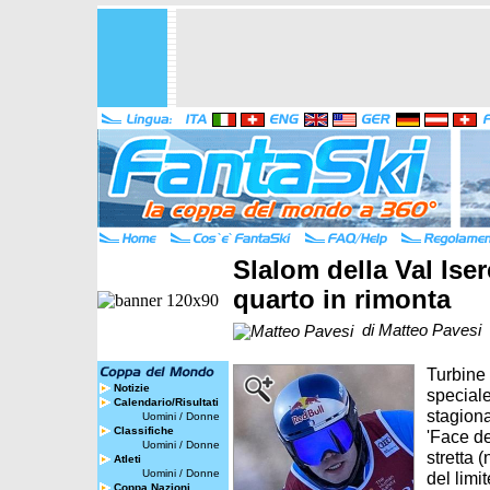
Slalom della Val Ise
quarto in rimonta
di Matteo Pavesi
Turbine
Notizie
speciale
Calendario/Risultati
stagiona
Uomini
/
Donne
Classifiche
'Face de
Uomini
/
Donne
stretta 
Atleti
Uomini
/
Donne
del limi
Coppa Nazioni