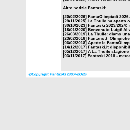
Altre notizie Fantaski:
[20/02/2026]
FantaOlimpiadi 2026:
[29/11/2025]
La Thuile ha aperto o
[30/10/2023]
Fantaski 2023/2024: 
[18/01/2020]
Benvenuto Luigi! Al v
[26/03/2019]
La Thuile: diamo una
[23/02/2018]
Fantanotti Olimpiche 
[06/02/2018]
Aperte le FantaOlimp
[14/12/2017]
Fantaski.it disponibi
[05/12/2017]
A La Thuile stagione
[03/11/2017]
Fantaski 2018 - merca