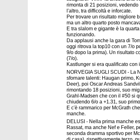
rimonta di 21 posizioni, vedendo 
l'altro, tra difficoltà e inforcate.
Per trovare un risultato migliore 
ma un altro quarto posto mancav
E tra slalom e gigante è la quarta
funzionando.
Da applausi anche la gara di Tomm
oggi ritrova la top10 con un 7/o 
9/o dopo la prima). Un risultato
(7/o).
Kastlunger si era qualificato con
NORVEGIA SUGLI SCUDI - La Norv
sfornare talenti: Haugan primo, K
Deer), poi Oscar Andreas Sandvik
rimontando 18 posizioni, suo migli
Grahl-Madsen che con il #50 si qu
chiudendo 6/o a +1.31, suo primo
E c'è rammarico per McGrath che 
manche.
DELUSI - Nella prima manche esce
Rassat, ma anche Nef e Feller, per
seconda dramma sportivo per McG
di casa), rispettivamente terzo, qu