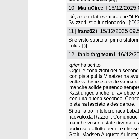
15/12/2025 
10 |
ManuCirce
il
Bè, a conti fatti sembra che "il 
Svizzeri, stia funzionando...[:D][8
15/12/2025 09:
11 |
franz62
il
Sì è visto subito al primo slalom
critica[:)]
16/12/2
12 |
fabio farg team
il
qrier
ha scritto:
Oggi le condizioni della seconda
con pista pulita Vinatzer ha avu
volte va bene e a volte va male.
manche solide partendo sempre 
Kastlunger, anche lui avrebbe p
con una buona seconda. Concord
pista ha lasciato a desiderare.
Si tra l'altro in telecronaca Lab
ricevuto,da Razzoli. Comunque p
manche,vi sono state diverse usci
podio,soprattutto per i tre che s
Grahl-Madsen,Auguste Aulnette,q