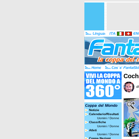
Cochr
di
Notizie
Calendario/Risultati
Uomini
/
Donne
Classifiche
Uomini
/
Donne
Atleti
Uomini
/
Donne
Coppa Nazioni