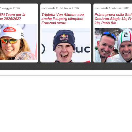
 7 maggio 2026
mercoledì 11 febbraio 2026
mercoledì 4 febbraio 2026
Ski Team per la
Tripletta Von Allmen: suo
Prima prova sulla Stel
ne 2026/2027
anche il superg olimpico!
Cochran-Siegle 1/o, F
Franzoni sesto
2/o, Paris 5/o
a 1 febbraio 2026
domenica 1 febbraio 2026
venerdì 9 gennaio 2026
men vince la libera di
Fantaski Stats - Crans
I due slalom canadesi 
Montana davanti a
Montana 2026 - discesa
Am e il bilancio azzurr
4 Azzurri nei 9
maschile
dì 7 gennaio 2026
martedì 6 gennaio 2026
venerdì 12 dicembre 2025