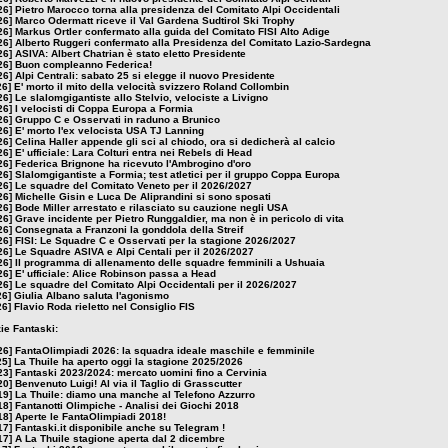
26]
Pietro Marocco torna alla presidenza del Comitato Alpi Occidentali
26]
Marco Odermatt riceve il Val Gardena Sudtirol Ski Trophy
26]
Markus Ortler confermato alla guida del Comitato FISI Alto Adige
26]
Alberto Ruggeri confermato alla Presidenza del Comitato Lazio-Sardegna
26]
ASIVA: Albert Chatrian è stato eletto Presidente
26]
Buon compleanno Federica!
26]
Alpi Centrali: sabato 25 si elegge il nuovo Presidente
26]
E' morto il mito della velocità svizzero Roland Collombin
26]
Le slalomgigantiste allo Stelvio, velociste a Livigno
26]
I velocisti di Coppa Europa a Formia
26]
Gruppo C e Osservati in raduno a Brunico
26]
E' morto l'ex velocista USA TJ Lanning
26]
Celina Haller appende gli sci al chiodo, ora si dedicherà al calcio
26]
E' ufficiale: Lara Colturi entra nei Rebels di Head
26]
Federica Brignone ha ricevuto l'Ambrogino d'oro
26]
Slalomgigantiste a Formia; test atletici per il gruppo Coppa Europa
26]
Le squadre del Comitato Veneto per il 2026/2027
26]
Michelle Gisin e Luca De Aliprandini si sono sposati
26]
Bode Miller arrestato e rilasciato su cauzione negli USA
26]
Grave incidente per Pietro Runggaldier, ma non è in pericolo di vita
26]
Consegnata a Franzoni la gonddola della Streif
26]
FISI: Le Squadre C e Osservati per la stagione 2026/2027
26]
Le Squadre ASIVA e Alpi Centali per il 2026/2027
26]
Il programma di allenamento delle squadre femminili a Ushuaia
26]
E' ufficiale: Alice Robinson passa a Head
26]
Le squadre del Comitato Alpi Occidentali per il 2026/2027
26]
Giulia Albano saluta l'agonismo
26]
Flavio Roda rieletto nel Consiglio FIS
zie Fantaski:
26]
FantaOlimpiadi 2026: la squadra ideale maschile e femminile
25]
La Thuile ha aperto oggi la stagione 2025/2026
23]
Fantaski 2023/2024: mercato uomini fino a Cervinia
20]
Benvenuto Luigi! Al via il Taglio di Grasscutter
19]
La Thuile: diamo una manche al Telefono Azzurro
18]
Fantanotti Olimpiche - Analisi dei Giochi 2018
18]
Aperte le FantaOlimpiadi 2018!
17]
Fantaski.it disponibile anche su Telegram !
17]
A La Thuile stagione aperta dal 2 dicembre