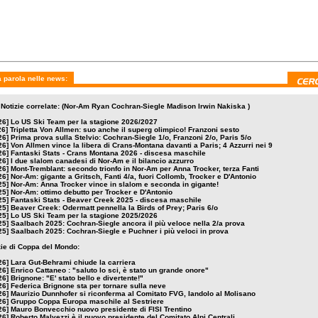
remblant: secondo
Nor-Am: gigante a Gritsch,
Nor-Am: Anna Trocker
o in Nor-Am per Anna
Fanti 4/a, fuori Collomb,
in slalom e seconda in
, terza Fanti
Trocker e D'Antonio
gigante!
 parola nelle news:
 Notizie correlate: (Nor-Am Ryan Cochran-Siegle Madison Irwin Nakiska )
26]
Lo US Ski Team per la stagione 2026/2027
26]
Tripletta Von Allmen: suo anche il superg olimpico! Franzoni sesto
26]
Prima prova sulla Stelvio: Cochran-Siegle 1/o, Franzoni 2/o, Paris 5/o
26]
Von Allmen vince la libera di Crans-Montana davanti a Paris; 4 Azzurri nei 9
26]
Fantaski Stats - Crans Montana 2026 - discesa maschile
26]
I due slalom canadesi di Nor-Am e il bilancio azzurro
26]
Mont-Tremblant: secondo trionfo in Nor-Am per Anna Trocker, terza Fanti
26]
Nor-Am: gigante a Gritsch, Fanti 4/a, fuori Collomb, Trocker e D'Antonio
25]
Nor-Am: Anna Trocker vince in slalom e seconda in gigante!
25]
Nor-Am: ottimo debutto per Trocker e D'Antonio
25]
Fantaski Stats - Beaver Creek 2025 - discesa maschile
25]
Beaver Creek: Odermatt pennella la Birds of Prey; Paris 6/o
25]
Lo US Ski Team per la stagione 2025/2026
25]
Saalbach 2025: Cochran-Siegle ancora il più veloce nella 2/a prova
25]
Saalbach 2025: Cochran-Siegle e Puchner i più veloci in prova
izie di Coppa del Mondo:
26]
Lara Gut-Behrami chiude la carriera
26]
Enrico Cattaneo : "saluto lo sci, è stato un grande onore"
26]
Brignone: "E' stato bello e divertente!"
26]
Federica Brignone sta per tornare sulla neve
26]
Maurizio Dunnhofer si riconferma al Comitato FVG, Iandolo al Molisano
26]
Gruppo Coppa Europa maschile al Sestriere
26]
Mauro Bonvecchio nuovo presidente di FISI Trentino
26]
Roberto Malvezzi è il nuovo presidente del Comitato Alpi Centrali