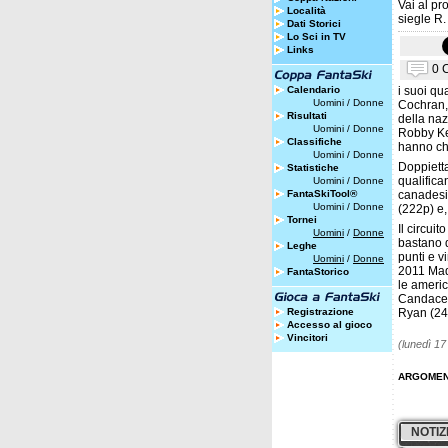
Vai al pro
Località
siegle R.
Dati Storici
Lo Sci in TV
Links
0 
Calendario
i suoi qu
Uomini
/
Donne
Cochran, 
Risultati
della naz
Uomini
/
Donne
Robby Kel
Classifiche
hanno chi
Uomini
/
Donne
Doppiett
Statistiche
qualifica
Uomini
/
Donne
FantaSkiTool®
canadesi
Uomini
/
Donne
(222p) e
Tornei
Il circui
Uomini
/
Donne
bastano d
Leghe
punti e v
Uomini
/
Donne
2011 Madi
FantaStorico
le americ
Candace 
Registrazione
Ryan (240
Accesso al gioco
Vincitori
(lunedì 1
ARGOMEN
NOTIZ