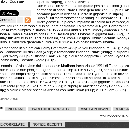
filo di
Cochran-
top30 tra superg, superk e discesa.
Due vittorie, un secondo e un quarto posto alle Finali gli h
permesso di conquistare il titolo generale con 989 punti, olt
secondo posto in discesa, il terzo in gigante e in superg.
Ryan è l'ultimo "prodotto" della famiglia Cochran: nel 1961 
Commenti
Mickey costruì un piccolo impianto di risalita nel Vermont, 
attro figli che entrarono tutti in squadra nazionale. La mamma di Ryan, Barbara Ann
vinse l'oro olimpico in slalom nel 1972 e due anni più tardi Mickey divenne Alpine 
ionale. Ryan è cresciuto con i cugini Jessica (oro Juniores in gigante nel 2002), Ti
ley, tutti entrati in squadra nazionale, così come il cugino Jimmy Cochran. Robby 
uso la classifica generale di Nor-Am al 32/o e 36/o posto rispettivamente.
a americana in slalom con Colby Granstrom (422p) e Will Brandenburg (341); in gig
no il canadese Dustin Cook (472p) e l'americano Brennan Rubie (390p); in superg 
 Tyler Werry (260p) e Dusting Cook (249p); in discesa doppietta USA con Bryce Be
, come detto, Cochran-Siegle (201p).
to femminile è stato vinto dalla canadese
Madison Irwin
, classe 1991 di Toronto, a cu
ue vittorie e due podi, e un gran numero di top10 (18 su 28 gare), per conquistare
incere con ampio margine sulla seconda, l'americana Katie Ryan. Entrata in nazion
son ha saltato tutta la stagione scorsa per problemi alla schiena. In slalom si qual
ane Lila Lapanja (classe 1994, 425p) e Hailey Duke (312p); in gigante le canadesi
Crawford (370p) e Eve Routhier (288p); in superg le americane Abby Ghent (256p)
p); a stelle e strisce anche la discesa con Katie Ryan (360p) e Julia Ford (280p).
7 marzo 2014)
TI:
NOR-AM
RYAN COCHRAN-SIEGLE
MADISON IRWIN
NAKIS
@RIPRODUZIONE RI
IE CORRELATE
NOTIZIE RECENTI