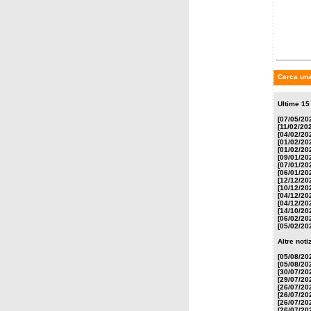
Mont-T
trionf
Trocker
Cerca una
Ultime 15
[07/05/20
[11/02/20
[04/02/20
[01/02/20
[01/02/20
[09/01/20
[07/01/20
[06/01/20
[12/12/20
[10/12/20
[04/12/20
[04/12/20
[14/10/20
[06/02/20
[05/02/20
Altre not
[05/08/20
[05/08/20
[30/07/20
[29/07/20
[26/07/20
[26/07/20
[26/07/20
[26/07/20