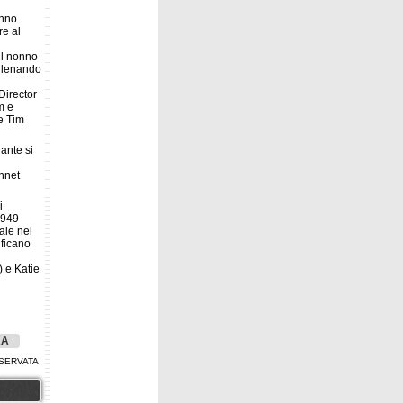
anno
re al
il nonno
allenando
Director
m e
e Tim
ante si
i
nnet
i
 949
ale nel
ificano
 e Katie
KA
SERVATA