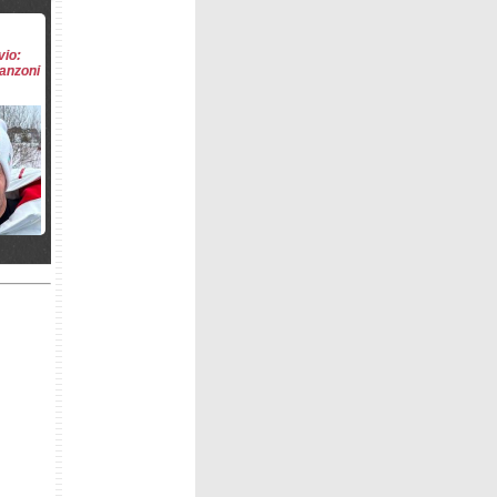
vio:
ranzoni
di Nor-
o