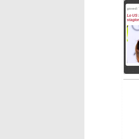
giovedì
Lo US 
stagio
domenic
Von All
Crans-
Paris; 
mercole