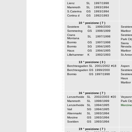
Lienz
SL
1997/1998
Mammoth
SL
1993/1994
S.Caterina
GS
1993/1994
Cortina d
GS
1992/1993
10 ° posizione ( 7 )
Sestriere
SL
1999/2000
Sestrier
Semmering
GS
1998/1999
Maribor
Crans
Sestrier
SL
1997/1998
Montana
Park Cit
Bormio
GS
1997/1998
Sierra
Bormio
SG
1994/1995
Nevada
Haus
GS
1994/1995
Maribor
Lillehammer
K
1992/1993
St.Anto
13 ° posizione ( 3 )
Berchtesgaden
SL
2001/2002
#18
Aspen
Berchtesgaden
GS
1999/2000
Sestrier
Bormio
GS
1997/1998
Sestrier
Haus
Maribor
16 ° posizione ( 7 )
Lenzerheide
SL
2002/2003
#20
Veyson
Mammoth
SL
1998/1999
Park Cit
Lenzerheide
SL
1994/1995
Morzine
Vail
SG
1994/1995
Altenmarkt
SL
1993/1994
Morzine
GS
1993/1994
Soelden
GS
1993/1994
19 ° posizione ( 7 )