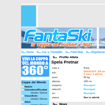
Spela Pretnar
nata a:
Kranj
05/03/1973 (53 an
età:
5 mesi, 4 giorni)
peso:
60 kg.
altezza:
168 cm.
scarponi:
Rossignol
Notizie
attacchi:
Rossignol
Calendario/Risultati
Uomini
/
Donne
sci:
Rossignol
Classifiche
status:
Non in attività
Uomini
/
Donne
Atleti
Uomini
/
Donne