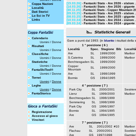
[15.03.26]
-
Fantaski Stats - Are 2026 - slalom .
Coppa Nazioni
[14.03.26]
-
Fantaski Stats - Are 2026 - gigante 
Località
[30.11.25]
-
Fantaski Stats - Copper Mountain 20
Dati Storici
[09.03.25]
-
Fantaski Stats - Are 2025 - slalom .
Lo Sci in TV
[08.03.25]
-
Fantaski Stats - Are 2025 - gigante 
Links
[10.03.24]
-
Fantaski Stats - Are 2024 - slalom .
[09.03.24]
-
Fantaski Stats - Are 2024 - gigante 
Calendario
Gare a punti dal 1993: (in
bluetto
i risultati della
Uomini
/
Donne
1 ° posizione ( 6 )
Risultati
Località
Spec.
Stagione
Bib
Localit
Uomini
/
Donne
Are
SL
1999/2000
Maribor
Classifiche
S.Caterina
SL
1999/2000
Maribor
Uomini
/
Donne
Statistiche
Berchtesgaden
SL
1999/2000
Uomini
/
Donne
Copper
SL
1999/2000
Mountain
FantaSkiTool®
Uomini
/
Donne
Are
SL
1998/1999
Tornei
Bormio
GS
1994/1995
Uomini
/
Donne
Leghe
4 ° posizione ( 7 )
Uomini
/
Donne
Park City
SL
2000/2001
Sestrier
FantaStorico
Lienz
SL
1999/2000
Maribor
Berchtesgaden
SL
1998/1999
Semmering
SL
1998/1999
Park City
GS
1996/1997
Bormio
SL
1994/1995
Registrazione
Are
GS
1994/1995
Accesso al gioco
Vincitori
7 ° posizione ( 7 )
Are
SL
2001/2002
#10
Maribor
Flachau
SL
2000/2001
Soelde
Are
GS
1997/1998
Garmisc