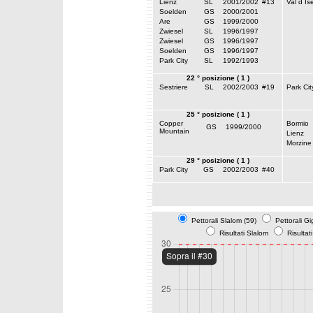
Lienz
SL
2001/2002
#13
Val d Is
Soelden
GS
2000/2001
Are
GS
1999/2000
Zwiesel
SL
1996/1997
Zwiesel
GS
1996/1997
Soelden
GS
1996/1997
Park City
SL
1992/1993
22 ° posizione ( 1 )
Sestriere
SL
2002/2003
#19
Park Cit
25 ° posizione ( 1 )
Copper
Bormio
GS
1999/2000
Mountain
Lienz
Morzine
29 ° posizione ( 1 )
Park City
GS
2002/2003
#40
Pettorali Slalom (59)
Pettorali Gi
Risultati Slalom
Risultat