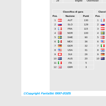
29
Brigitte
Obermoser
Classifica di gara
Classif
Pos.
Nazione
Punti
Pos.
1
AUT
130
1
2
SLO
129
2
3
FRA
115
3
4
NOR
100
4
5
SWE
90
5
6
MEX
36
6
7
GER
32
7
8
USA
31
8
9
SUI
26
9
10
AUS
20
10
11
ITA
5
12
GBR
3