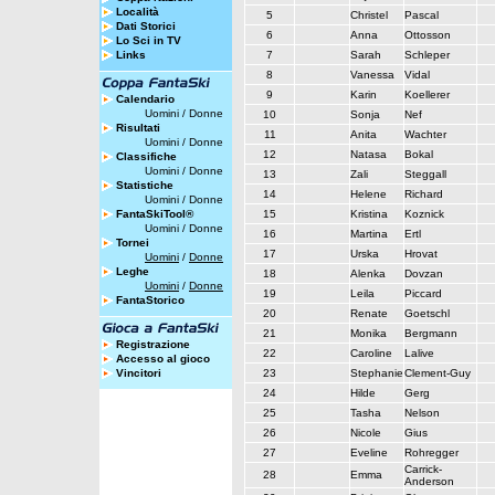
Località
5
Christel
Pascal
Dati Storici
6
Anna
Ottosson
Lo Sci in TV
Links
7
Sarah
Schleper
8
Vanessa
Vidal
9
Karin
Koellerer
Calendario
Uomini
/
Donne
10
Sonja
Nef
Risultati
11
Anita
Wachter
Uomini
/
Donne
12
Natasa
Bokal
Classifiche
Uomini
/
Donne
13
Zali
Steggall
Statistiche
14
Helene
Richard
Uomini
/
Donne
FantaSkiTool®
15
Kristina
Koznick
Uomini
/
Donne
16
Martina
Ertl
Tornei
17
Urska
Hrovat
Uomini
/
Donne
Leghe
18
Alenka
Dovzan
Uomini
/
Donne
19
Leila
Piccard
FantaStorico
20
Renate
Goetschl
21
Monika
Bergmann
Registrazione
22
Caroline
Lalive
Accesso al gioco
Vincitori
23
Stephanie
Clement-Guy
24
Hilde
Gerg
25
Tasha
Nelson
26
Nicole
Gius
27
Eveline
Rohregger
Carrick-
28
Emma
Anderson