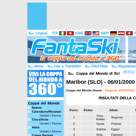
-
RISUL
Maribor (SLO) - 06/01/2000
Coppa del Mondo Donne
-
Stagione 2025/2026
-
Notizie
Posiz.
Pettor.
Atleta
Calendario/Risultati
Uomini
/
Donne
Trine
1
Rognmo
Bakke
Classifiche
Uomini
/
Donne
2
Spela
Pretnar
Atleti
3
Sabine
Egger
Uomini
/
Donne
4
Anja
Paerson
Coppa Nazioni