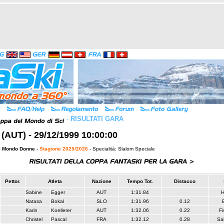
-
RISULTATI GARA
 (AUT) - 29/12/1999 10:00:00
l Mondo Donne
-
Stagione 2025/2026
- Specialità: Slalom Speciale
Pettor.
Atleta
Nazione
Tempo Tot.
Distacco
Sabine
Egger
AUT
1:31.84
Natasa
Bokal
SLO
1:31.96
0.12
Karin
Koellerer
AUT
1:32.06
0.22
Fi
Christel
Pascal
FRA
1:32.12
0.28
Sa