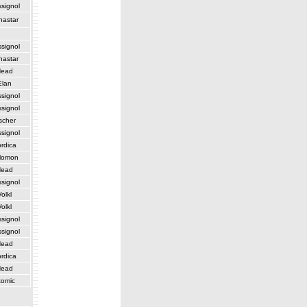
signol
nastar
signol
nastar
Head
Elan
signol
signol
scher
signol
rdica
lomon
Head
signol
Volkl
Volkl
signol
signol
Head
rdica
Head
tomic