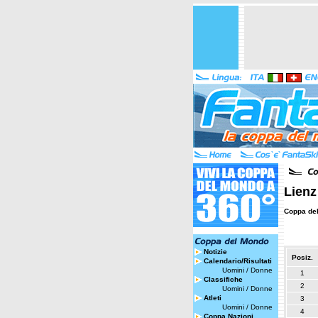
Lienz
Coppa de
Notizie
Posiz.
Calendario/Risultati
Uomini
/
Donne
1
Classifiche
2
Uomini
/
Donne
Atleti
3
Uomini
/
Donne
4
Coppa Nazioni