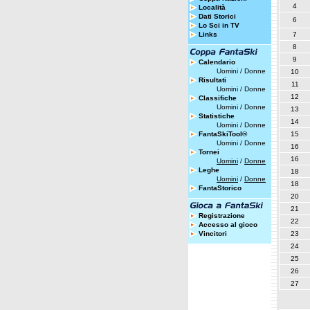
4
Località
Dati Storici
6
Lo Sci in TV
Links
7
8
9
Calendario
Uomini
/
Donne
10
Risultati
11
Uomini
/
Donne
12
Classifiche
Uomini
/
Donne
13
Statistiche
14
Uomini
/
Donne
FantaSkiTool®
15
Uomini
/
Donne
16
Tornei
16
Uomini
/
Donne
Leghe
18
Uomini
/
Donne
18
FantaStorico
20
21
Registrazione
22
Accesso al gioco
Vincitori
23
24
25
26
27