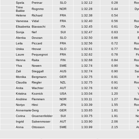
Spela
Pretnar
SLO
1:32.12
0.28
Ros
Trine
Rognmo
NOR
1:32.28
0.44
Dy
Bakke
Helene
Richard
FRA
1:32.38
0.54
Vanessa
Vidal
FRA
1:32.40
0.56
Ros
Elisabetta
Biavaschi
ITA
1:32.45
0.61
Dy
Sonja
Nef
SUI
1:32.47
0.63
Alenka
Dovzan
SLO
1:32.50
0.66
Leila
Piccard
FRA
1:32.56
0.72
Ros
Urska
Hrovat
SLO
1:32.61
0.77
Ros
Laure
Pequegnot
FRA
1:32.62
0.78
Fi
Henna
Raita
FIN
1:32.68
0.84
Ros
Ylva
Nowen
SWE
1:32.74
0.90
No
Zali
Steggall
AUS
1:32.74
0.90
Sa
Monika
Bergmann
GER
1:32.75
0.91
Claudia
Riegler
NZL
1:32.75
0.91
Ros
Anita
Wachter
AUT
1:32.76
0.92
Kristina
Koznick
USA
1:33.04
1.20
Andrine
Flemmen
NOR
1:33.11
1.27
Ros
Noriyo
Hiroi
JPN
1:33.39
1.55
Ros
Annemarie
Gerg
GER
1:33.65
1.81
Corina
Gruenenfelder
SUI
1:33.75
1.91
No
Ingrid
Salvenmoser
AUT
1:33.90
2.06
Anna
Ottosson
SWE
1:33.99
2.15
A