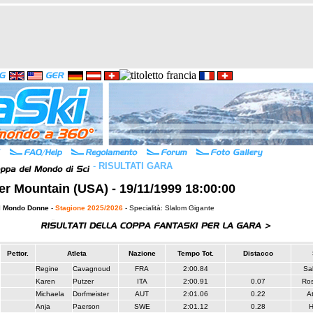
-
RISULTATI GARA
r Mountain (USA) - 19/11/1999 18:00:00
l Mondo Donne
-
Stagione 2025/2026
- Specialità: Slalom Gigante
Pettor.
Atleta
Nazione
Tempo Tot.
Distacco
Regine
Cavagnoud
FRA
2:00.84
Sa
Karen
Putzer
ITA
2:00.91
0.07
Ros
Michaela
Dorfmeister
AUT
2:01.06
0.22
A
Anja
Paerson
SWE
2:01.12
0.28