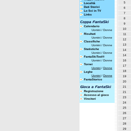
5
Località
Dati Storici
6
Lo Sci in TV
7
Links
8
9
Calendario
10
Uomini
/
Donne
Risultati
11
Uomini
/
Donne
12
Classifiche
13
Uomini
/
Donne
Statistiche
14
Uomini
/
Donne
14
FantaSkiTool®
Uomini
/
Donne
16
Tornei
17
Uomini
/
Donne
18
Leghe
Uomini
/
Donne
19
FantaStorico
20
21
Registrazione
21
Accesso al gioco
23
Vincitori
24
25
26
27
28
29