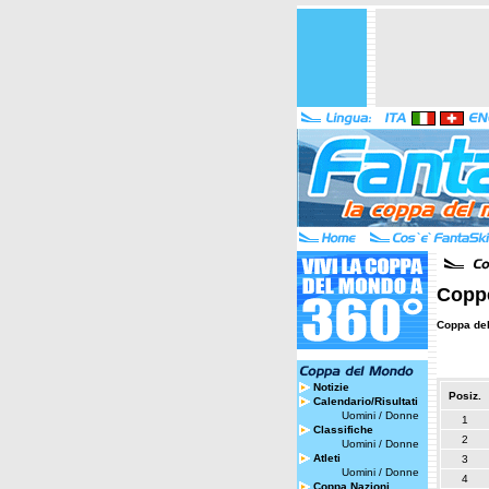
Coppe
Coppa de
Notizie
Posiz.
Calendario/Risultati
Uomini
/
Donne
1
Classifiche
2
Uomini
/
Donne
Atleti
3
Uomini
/
Donne
4
Coppa Nazioni