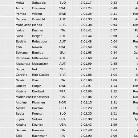
Mojca
Suhadolc
SLO
2:01.17
0.33
Anna
Ottosson
SWE
2:01.24
0.40
A
Pernilla
Wiberg
SWE
2:01.25
0.41
Ros
Renate
Goetschl
AUT
2:01.33
0.49
A
Maria Jose
Rienda
SPA
2:01.38
0.54
Ros
Isolde
Kostner
ITA
2:01.41
0.57
Fi
Silvia
Berger
AUT
2:01.44
0.60
Eveline
Rohregger
AUT
2:01.48
0.64
Ros
Ylva
Nowen
SWE
2:01.50
0.66
No
Sylviane
Berthod
SUI
2:01.68
0.84
Dy
Christiane
Mitterwallner
AUT
2:01.68
0.84
Bl
Alexandra
Meissnitzer
AUT
2:01.69
0.85
Sonja
Nef
SUI
2:01.71
0.87
Carolina
Ruiz Castillo
SPA
2:01.88
1.04
S
Nicole
Gius
ITA
2:01.90
1.06
Fi
Janette
Hargin
SWE
2:01.97
1.13
Ros
Kristina
Duvillard
FRA
2:02.06
1.22
Ros
Maddalena
Planatscher
ITA
2:02.06
1.22
Ros
Andrine
Flemmen
NOR
2:02.15
1.31
Ros
Alenka
Dovzan
SLO
2:02.23
1.39
Spela
Pretnar
SLO
2:02.35
1.51
Ros
Fujiko
Sekino
FRA
2:02.38
1.54
Dy
Kristina
Koznick
USA
2:02.43
1.59
Sabina
Panzanini
ITA
2:02.48
1.64
Silke
Bachmann
ITA
2:02.90
2.06
Sa