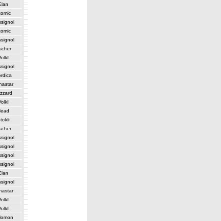
Elan
tomic
signol
tomic
signol
scher
Volkl
signol
rdica
nastar
izzard
Volkl
Head
tokli
scher
signol
signol
signol
signol
Elan
signol
nastar
Volkl
Volkl
lomon