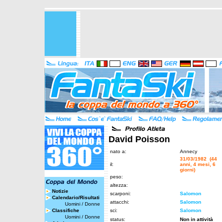
David Poisson
nato a:
Annecy
31/03/1982 (44
il:
anni, 4 mesi, 6
giorni)
peso:
altezza:
Notizie
scarponi:
Salomon
Calendario/Risultati
attacchi:
Salomon
Uomini
/
Donne
Classifiche
sci:
Salomon
Uomini
/
Donne
status:
Non in attività