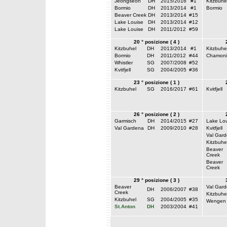
Jeongseon
DH
2015/2016
#1
Kitzbuhe
Bormio
DH
2013/2014
#1
Bormio
Beaver Creek
DH
2013/2014
#15
Lake Louise
DH
2013/2014
#12
Lake Louise
DH
2011/2012
#59
20 ° posizione ( 4 )
Kitzbuhel
DH
2013/2014
#1
Kitzbuhe
Bormio
DH
2011/2012
#44
Chamoni
Whistler
SG
2007/2008
#52
Kvitfjell
SG
2004/2005
#36
23 ° posizione ( 1 )
Kitzbuhel
SG
2016/2017
#61
Kvitfjell
26 ° posizione ( 2 )
Garmisch
DH
2014/2015
#27
Lake Lou
Val Gardena
DH
2009/2010
#28
Kvitfjell
Val Gar
Kitzbuhe
Beaver
Creek
Beaver
Creek
29 ° posizione ( 3 )
Beaver
Val Gar
DH
2006/2007
#38
Creek
Kitzbuhe
Kitzbuhel
SG
2004/2005
#35
Wengen
St.Anton
DH
2003/2004
#41