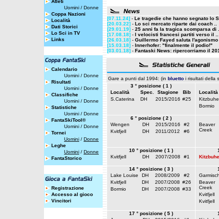
Atleti
Uomini
/
Donne
Coppa Nazioni
[07.11.24]
-
Le tragedie che hanno segnato lo Sc
Località
[20.03.22]
-
Lo sci mercato riparte dai coach ..
Dati Storici
[29.01.19]
-
25 anni fa la tragica scomparsa di .
Lo Sci in TV
[17.08.18]
-
I velocisti francesi partiti verso il ..
Links
[26.03.18]
-
Guillermo Fayed saluta l'agonismo
[15.03.18]
-
Innerhofer: "finalmente il podio!"
[03.01.18]
-
Fantaski News: ripercorriamo il 201
Calendario
Uomini
/
Donne
Gare a punti dal 1994: (in
bluetto
i risultati della
Risultati
3 ° posizione ( 1 )
Uomini
/
Donne
Località
Spec.
Stagione
Bib
Località
Classifiche
S.Caterina
DH
2015/2016
#25
Kitzbuhe
Uomini
/
Donne
Bormio
Statistiche
Uomini
/
Donne
6 ° posizione ( 2 )
FantaSkiTool®
Wengen
DH
2015/2016
#2
Beaver
Uomini
/
Donne
Creek
Kvitfjell
DH
2011/2012
#6
Tornei
Uomini
/
Donne
Leghe
10 ° posizione ( 1 )
Uomini
/
Donne
Kvitfjell
DH
2007/2008
#1
Kitzbuhe
FantaStorico
14 ° posizione ( 3 )
Lake Louise
DH
2008/2009
#2
Garmisc
Kvitfjell
DH
2007/2008
#26
Beaver
Creek
Registrazione
Bormio
DH
2007/2008
#33
Accesso al gioco
Kvitfjell
Vincitori
Kvitfjell
17 ° posizione ( 5 )