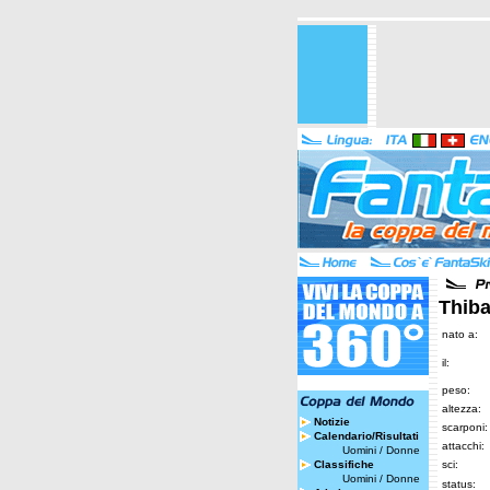
Thiba
nato a:
il:
peso:
altezza:
Notizie
scarponi:
Calendario/Risultati
attacchi:
Uomini
/
Donne
Classifiche
sci:
Uomini
/
Donne
status: