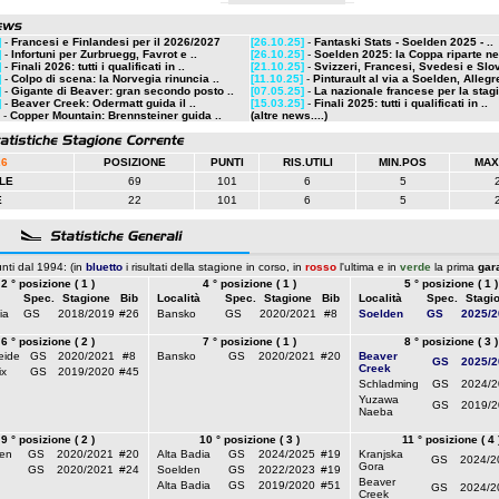
]
-
Francesi e Finlandesi per il 2026/2027
[26.10.25]
-
Fantaski Stats - Soelden 2025 - ..
]
-
Infortuni per Zurbruegg, Favrot e ..
[26.10.25]
-
Soelden 2025: la Coppa riparte nel
]
-
Finali 2026: tutti i qualificati in ..
[21.10.25]
-
Svizzeri, Francesi, Svedesi e Slov
]
-
Colpo di scena: la Norvegia rinuncia ..
[11.10.25]
-
Pinturault al via a Soelden, Allegre
]
-
Gigante di Beaver: gran secondo posto ..
[07.05.25]
-
La nazionale francese per la stagi
]
-
Beaver Creek: Odermatt guida il ..
[15.03.25]
-
Finali 2025: tutti i qualificati in ..
-
Copper Mountain: Brennsteiner guida ..
(altre news....)
26
POSIZIONE
PUNTI
RIS.UTILI
MIN.POS
MAX
LE
69
101
6
5
E
22
101
6
5
nti dal 1994: (in
bluetto
i risultati della stagione in corso, in
rosso
l'ultima e in
verde
la prima
gar
2 ° posizione ( 1 )
4 ° posizione ( 1 )
5 ° posizione ( 1 )
Spec.
Stagione
Bib
Località
Spec.
Stagione
Bib
Località
Spec.
Stagi
ia
GS
2018/2019
#26
Bansko
GS
2020/2021
#8
Soelden
GS
2025/2
6 ° posizione ( 2 )
7 ° posizione ( 1 )
8 ° posizione ( 3 )
eide
GS
2020/2021
#8
Bansko
GS
2020/2021
#20
Beaver
GS
2025/2
Creek
x
GS
2019/2020
#45
Schladming
GS
2024/2
Yuzawa
GS
2019/2
Naeba
9 ° posizione ( 2 )
10 ° posizione ( 3 )
11 ° posizione ( 4 
en
GS
2020/2021
#20
Alta Badia
GS
2024/2025
#19
Kranjska
GS
2024/2
Gora
GS
2020/2021
#24
Soelden
GS
2022/2023
#19
Beaver
Alta Badia
GS
2019/2020
#51
GS
2024/2
Creek