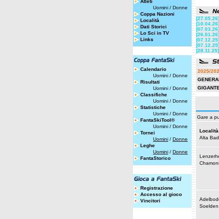
Atleti
Uomini
/
Donne
Coppa Nazioni
[27.05.26
Località
[10.04.26
Dati Storici
[07.03.26
Lo Sci in TV
[26.01.26
Links
[07.12.25
[07.12.25
[28.11.25]
Calendario
2025/20
Uomini
/
Donne
GENERA
Risultati
GIGANT
Uomini
/
Donne
Classifiche
Uomini
/
Donne
Statistiche
Uomini
/
Donne
Gare a pu
FantaSkiTool®
Uomini
/
Donne
Località
Tornei
Alta Bad
Uomini
/
Donne
Leghe
Uomini
/
Donne
Lenzerh
FantaStorico
Chamoni
Registrazione
Accesso al gioco
Adelbod
Vincitori
Soelden