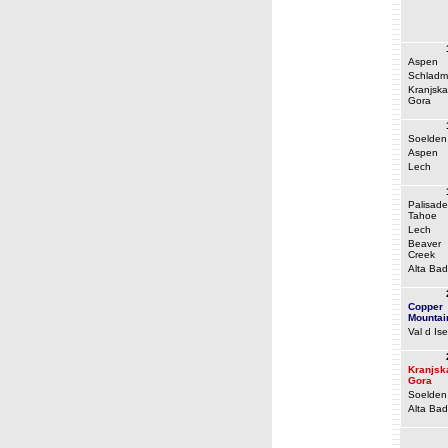
Aspen
Schladm
Kranjska
Gora
Soelden
Aspen
Lech
Palisade
Tahoe
Lech
Beaver
Creek
Alta Bad
Copper
Mountai
Val d Ise
Kranjsk
Gora
Soelden
Alta Bad