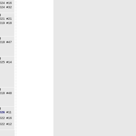
024
#16
024
#32
)
021
#21
019
#18
)
018
#47
)
025
#14
)
018
#48
)
026
#11
022
#16
022
#12