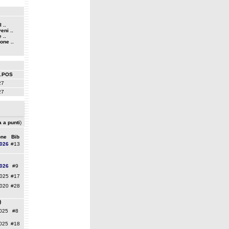
 ..
eni ..
 ..
one ..
.POS
27
27
a a punti
)
one
Bib
026
#13
026
#9
025
#17
020
#28
)
025
#8
025
#18