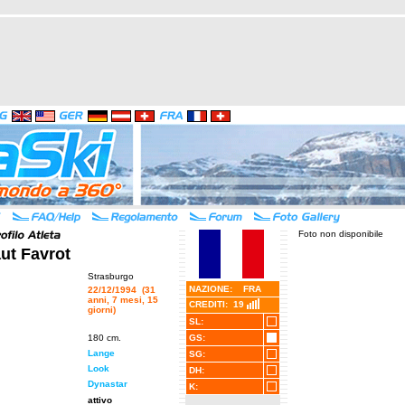
Foto non disponibile
ut Favrot
Strasburgo
NAZIONE: FRA
22/12/1994 (31
anni, 7 mesi, 15
CREDITI: 19
giorni)
SL:
180 cm.
GS:
Lange
SG:
Look
DH:
Dynastar
K:
attivo