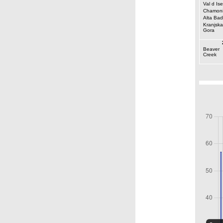
Val d Ise
Chamoni
Alta Bad
Kranjska
Gora
Beaver
Creek