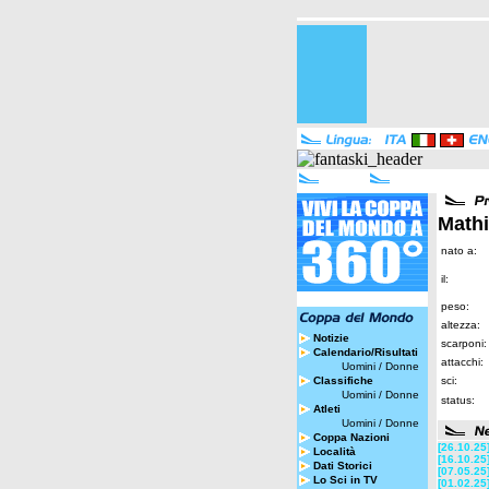
Mathi
nato a:
il:
peso:
altezza:
Notizie
scarponi:
Calendario/Risultati
attacchi:
Uomini
/
Donne
Classifiche
sci:
Uomini
/
Donne
status:
Atleti
Uomini
/
Donne
Coppa Nazioni
[26.10.25
Località
[16.10.25
Dati Storici
[07.05.25
Lo Sci in TV
[01.02.25