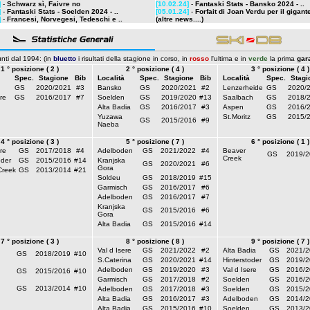
]
-
Schwarz sì, Faivre no
[10.02.24]
-
Fantaski Stats - Bansko 2024 - ..
]
-
Fantaski Stats - Soelden 2024 - ..
[05.01.24]
-
Forfait di Joan Verdu per il gigante
]
-
Francesi, Norvegesi, Tedeschi e ..
(altre news....)
nti dal 1994: (in
bluetto
i risultati della stagione in corso, in
rosso
l'ultima e in
verde
la prima
gar
1 ° posizione ( 2 )
2 ° posizione ( 4 )
3 ° posizione ( 4 )
Spec.
Stagione
Bib
Località
Spec.
Stagione
Bib
Località
Spec.
Stagi
GS
2020/2021
#3
Bansko
GS
2020/2021
#2
Lenzerheide
GS
2020/
re
GS
2016/2017
#7
Soelden
GS
2019/2020
#13
Saalbach
GS
2018/
Alta Badia
GS
2016/2017
#3
Aspen
GS
2016/
Yuzawa
St.Moritz
GS
2015/
GS
2015/2016
#9
Naeba
4 ° posizione ( 3 )
5 ° posizione ( 7 )
6 ° posizione ( 1 )
re
GS
2017/2018
#4
Adelboden
GS
2021/2022
#4
Beaver
GS
2019/2
Creek
oder
GS
2015/2016
#14
Kranjska
GS
2020/2021
#6
Gora
Creek
GS
2013/2014
#21
Soldeu
GS
2018/2019
#15
Garmisch
GS
2016/2017
#6
Adelboden
GS
2016/2017
#7
Kranjska
GS
2015/2016
#6
Gora
Alta Badia
GS
2015/2016
#14
7 ° posizione ( 3 )
8 ° posizione ( 8 )
9 ° posizione ( 7 )
Val d Isere
GS
2021/2022
#2
Alta Badia
GS
2021/2
GS
2018/2019
#10
S.Caterina
GS
2020/2021
#14
Hinterstoder
GS
2019/2
Adelboden
GS
2019/2020
#3
Val d Isere
GS
2016/2
GS
2015/2016
#10
Garmisch
GS
2017/2018
#2
Soelden
GS
2016/2
GS
2013/2014
#10
Adelboden
GS
2017/2018
#3
Soelden
GS
2015/2
Alta Badia
GS
2016/2017
#3
Adelboden
GS
2014/2
Alta Badia
GS
2015/2016
#10
Soelden
GS
2013/2