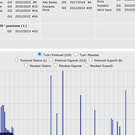
Gora
re
GS
2022/2023
#9
Alta Badia
GS
2017/2018
#4
Soelden
GS
2020/2
x
GS
2019/2020
#15
Kranjska
GS
2012/2013
#26
Gora
Val d Isere
GS
2013/2
ia
GS
2014/2015
#18
GS
2011/2012
#34
28 ° posizione ( 1 )
GS
2012/2013
#33
Tutti i Pettorali (126)
Tutti i Risultati
Pettorali Slalom (1)
Pettorali Gigante (113)
Pettorali SuperG (8)
Risultati Slalom
Risultati Gigante
Risultati SuperG