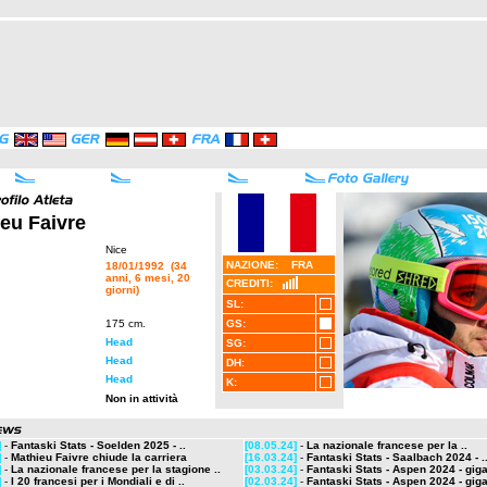
eu Faivre
Nice
NAZIONE: FRA
18/01/1992 (34
anni, 6 mesi, 20
CREDITI:
giorni)
SL:
175 cm.
GS:
Head
SG:
Head
DH:
Head
K:
Non in attività
]
-
Fantaski Stats - Soelden 2025 - ..
[08.05.24]
-
La nazionale francese per la ..
]
-
Mathieu Faivre chiude la carriera
[16.03.24]
-
Fantaski Stats - Saalbach 2024 - .
]
-
La nazionale francese per la stagione ..
[03.03.24]
-
Fantaski Stats - Aspen 2024 - giga
]
-
I 20 francesi per i Mondiali e di ..
[02.03.24]
-
Fantaski Stats - Aspen 2024 - giga