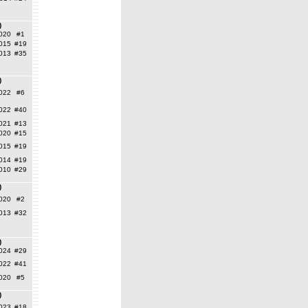
)
020
#1
015
#19
013
#35
)
022
#6
022
#40
021
#13
020
#15
015
#19
014
#19
010
#29
)
020
#2
013
#32
)
024
#29
022
#41
020
#5
)
023
#18