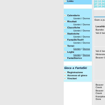
Links
[12.12.24
[27.10.24
[22.10.24
Calendario
Uomini
/
Donne
Gare a pu
Risultati
Uomini
/
Donne
Località
Classifiche
Bansko
Uomini
/
Donne
Val d Ise
Statistiche
Uomini
/
Donne
FantaSkiTool®
Uomini
/
Donne
Tornei
Uomini
/
Donne
Val d Ise
Leghe
Hinterst
Uomini
/
Donne
Beaver 
FantaStorico
Registrazione
Accesso al gioco
Vincitori
Beaver
Creek
Beaver
Creek
Kranjska
Gora