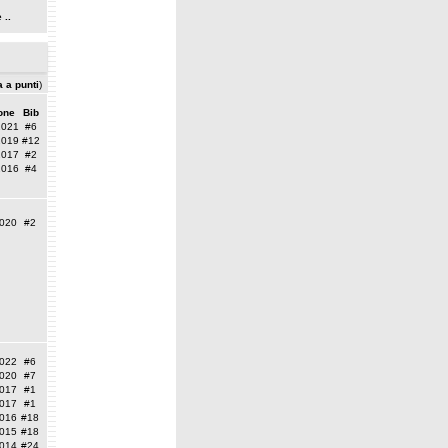
 ..
a a punti
)
one
Bib
2021
#6
2019
#12
2017
#2
2016
#4
020
#2
022
#6
020
#7
017
#1
017
#1
016
#18
015
#18
014
#24