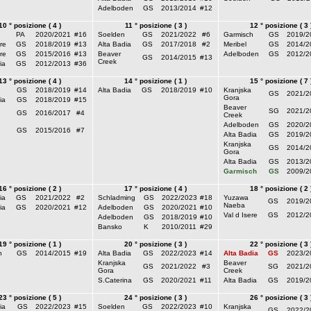
Adelboden
GS
2013/2014
#12
10 ° posizione ( 4 )
11 ° posizione ( 3 )
12 ° posizione ( 3 
PA
2020/2021
#16
Soelden
GS
2021/2022
#6
Garmisch
GS
2019/2
re
GS
2018/2019
#13
Alta Badia
GS
2017/2018
#2
Meribel
GS
2014/2
re
GS
2015/2016
#13
Beaver
Adelboden
GS
2012/2
GS
2014/2015
#13
Creek
ia
GS
2012/2013
#36
13 ° posizione ( 4 )
14 ° posizione ( 1 )
15 ° posizione ( 7 
GS
2018/2019
#14
Alta Badia
GS
2018/2019
#10
Kranjska
GS
2021/2
Gora
ia
GS
2018/2019
#15
Beaver
SG
2021/2
GS
2016/2017
#4
Creek
Adelboden
GS
2020/2
GS
2015/2016
#7
Alta Badia
GS
2019/2
Kranjska
GS
2014/2
Gora
Alta Badia
GS
2013/2
Garmisch
GS
2009/2
16 ° posizione ( 2 )
17 ° posizione ( 4 )
18 ° posizione ( 2 
ia
GS
2021/2022
#2
Schladming
GS
2022/2023
#18
Yuzawa
GS
2019/2
Naeba
ia
GS
2020/2021
#12
Adelboden
GS
2020/2021
#10
Val d Isere
GS
2012/2
Adelboden
GS
2018/2019
#10
Bansko
K
2010/2011
#29
19 ° posizione ( 1 )
20 ° posizione ( 3 )
22 ° posizione ( 3 
h
GS
2014/2015
#19
Alta Badia
GS
2022/2023
#14
Alta Badia
GS
2023/2
Kranjska
Beaver
GS
2021/2022
#3
SG
2021/2
Gora
Creek
S.Caterina
GS
2020/2021
#11
Alta Badia
GS
2019/2
23 ° posizione ( 5 )
24 ° posizione ( 3 )
26 ° posizione ( 3 
ia
GS
2022/2023
#15
Soelden
GS
2022/2023
#10
Kranjska
GS
2022/2