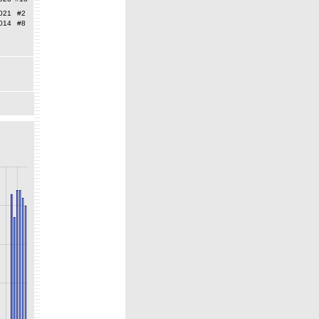
021
#2
014
#8