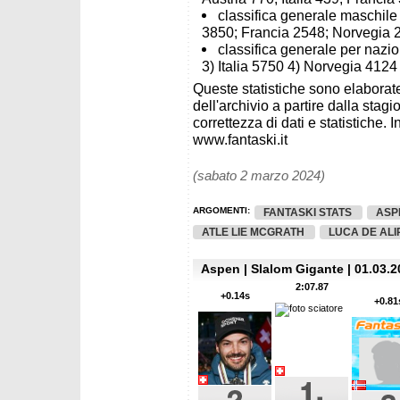
classifica generale maschile 
3850; Francia 2548; Norvegia 2
classifica generale per nazio
3) Italia 5750 4) Norvegia 4124
Queste statistiche sono elaborate
dell'archivio a partire dalla sta
correttezza di dati e statistiche. I
www.fantaski.it
(sabato 2 marzo 2024)
ARGOMENTI:
FANTASKI STATS
ASP
ATLE LIE MCGRATH
LUCA DE ALI
Aspen | Slalom Gigante | 01.03.2
2:07.87
+0.14s
+0.81