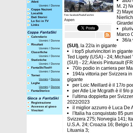
albo 
Atleti
M. 2) N
Uomini
/
Donne
Coppa Nazioni
2) Maye
Località
Foto: facebook/NadiaFanchini
Nierlich
Dati Storici
Aspen
Lo Sci in TV
Girardel
Links
pluri
Marco O
Calendario
36/a 
Uomini
/
Donne
Risultati
(SUI)
, la 22/a in gigante
Uomini
/
Donne
i top5 plurivincitori in giga
Classifiche
Ted Ligety (USA) - 24; Michael
Uomini
/
Donne
Statistiche
(SUI) - 22; Alexis Pinturault (FR
Uomini
/
Donne
70/o podio in carriera per Ma
FantaSkiTool®
Uomini
/
Donne
194/a vittoria per Svizzera 
Tornei
gigante
Uomini
/
Donne
Leghe
per Loic Meillard è il 17/o pod
Uomini
/
Donne
per Atle Lie Mcgrath è il 9/o p
FantaStorico
l'ultima doppietta per Svizze
2022/2023
Registrazione
Accesso al gioco
il miglior azzurro è Luca De A
Vincitori
l'Italia ha conquistato 85 pun
Svizzera 275; Norvegia 141; Ita
U.S.A. 24; Croazia 16; Belgio 
Lituania 3;