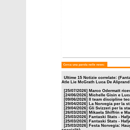
mercoledì 25 marzo 2026
mercole
Fantaski Stats - Hafjell 2026
Fantask
- slalom maschile
- gigan
Cerca una parola nelle news:
Ultime 15 Notizie correlate: (Fan
Atle Lie McGrath Luca De Aliprandi
[25/07/2026]
Marco Odermatt ricev
[24/06/2026]
Michelle Gisin e Luc
[09/06/2026]
Il team discipline te
[29/04/2026]
La Norvegia per la s
[29/04/2026]
Gli Svizzeri per la s
[26/03/2026]
Mikaela Shiffrin e M
[25/03/2026]
Fantaski Stats - Hafj
[25/03/2026]
Fantaski Stats - Hafj
[25/03/2026]
Festa Norvegia: Haug
specialità