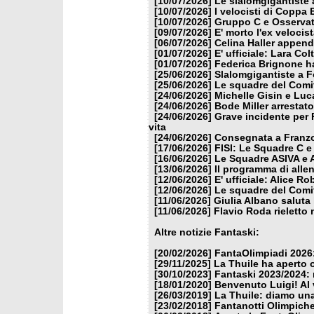
[10/07/2026]
Le slalomgigantiste a
[10/07/2026]
I velocisti di Coppa
[10/07/2026]
Gruppo C e Osservat
[09/07/2026]
E' morto l'ex veloci
[06/07/2026]
Celina Haller appende
[01/07/2026]
E' ufficiale: Lara Co
[01/07/2026]
Federica Brignone ha
[25/06/2026]
Slalomgigantiste a F
[25/06/2026]
Le squadre del Comit
[24/06/2026]
Michelle Gisin e Luc
[24/06/2026]
Bode Miller arrestat
[24/06/2026]
Grave incidente per 
vita
[24/06/2026]
Consegnata a Franzon
[17/06/2026]
FISI: Le Squadre C e
[16/06/2026]
Le Squadre ASIVA e A
[13/06/2026]
Il programma di alle
[12/06/2026]
E' ufficiale: Alice 
[12/06/2026]
Le squadre del Comit
[11/06/2026]
Giulia Albano saluta
[11/06/2026]
Flavio Roda rieletto 
Altre notizie Fantaski:
[20/02/2026]
FantaOlimpiadi 2026:
[29/11/2025]
La Thuile ha aperto 
[30/10/2023]
Fantaski 2023/2024: 
[18/01/2020]
Benvenuto Luigi! Al v
[26/03/2019]
La Thuile: diamo un
[23/02/2018]
Fantanotti Olimpiche