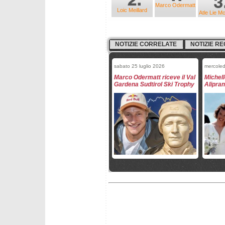
Marco Odermatt
Loic Meillard
Atle Lie M
NOTIZIE CORRELATE
NOTIZIE RE
sabato 25 luglio 2026
mercoled
Marco Odermatt riceve il Val
Michell
Gardena Sudtirol Ski Trophy
Alipran
mercoledì 29 aprile 2026
mercoled
La Norvegia per la stagione
Gli Svi
2026/2027
2026/2