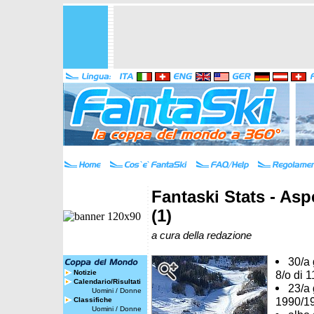
Fantaski Stats - Asp
(1)
a cura della redazione
30/a 
Notizie
8/o di 1
Calendario/Risultati
23/a 
Uomini
/
Donne
1990/1
Classifiche
Uomini
/
Donne