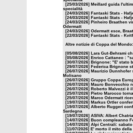
[25/03/2026]
Meillard guida l'ulti
specialità
[24/03/2026]
Fantaski Stats - Hafj
[24/03/2026]
Fantaski Stats - Hafj
[24/03/2026]
Pinheiro Braathen vi
Odermatt
[24/03/2026]
Odermatt esce, Braat
[22/03/2026]
Fantaski Stats - Kvit
Altre notizie di Coppa del Mondo
[05/08/2026]
Lara Gut-Behrami chi
[05/08/2026]
Enrico Cattaneo : "s
[30/07/2026]
Brignone: "E' stato b
[29/07/2026]
Federica Brignone st
[26/07/2026]
Maurizio Dunnhofer s
Molisano
[26/07/2026]
Gruppo Coppa Europa
[26/07/2026]
Mauro Bonvecchio nu
[26/07/2026]
Roberto Malvezzi è i
[25/07/2026]
Pietro Marocco torna
[25/07/2026]
Marco Odermatt ricev
[19/07/2026]
Markus Ortler confer
[19/07/2026]
Alberto Ruggeri conf
Sardegna
[19/07/2026]
ASIVA: Albert Chatria
[14/07/2026]
Buon compleanno Fe
[14/07/2026]
Alpi Centrali: sabato
[11/07/2026]
E' morto il mito dell