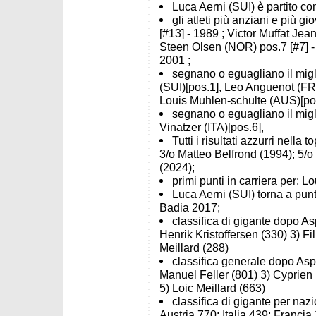
Luca Aerni (SUI) è partito co
gli atleti più anziani e più 
[#13] - 1989 ; Victor Muffat Je
Steen Olsen (NOR) pos.7 [#7] -
2001 ;
segnano o eguagliano il migli
(SUI)[pos.1], Leo Anguenot (FRA
Louis Muhlen-schulte (AUS)[pos
segnano o eguagliano il miglio
Vinatzer (ITA)[pos.6],
Tutti i risultati azzurri nell
3/o Matteo Belfrond (1994); 5/o
(2024);
primi punti in carriera per: 
Luca Aerni (SUI) torna a punti
Badia 2017;
classifica di gigante dopo A
Henrik Kristoffersen (330) 3) Fi
Meillard (288)
classifica generale dopo Asp
Manuel Feller (801) 3) Cyprien
5) Loic Meillard (663)
classifica di gigante per naz
Austria 770; Italia 439; Francia