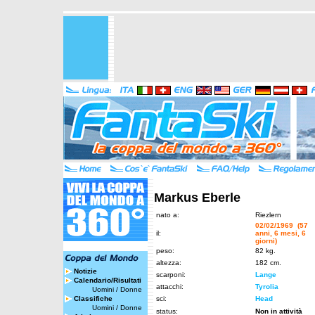
Markus Eberle
nato a:
Riezlern
02/02/1969 (57
il:
anni, 6 mesi, 6
giorni)
peso:
82 kg.
altezza:
182 cm.
Notizie
scarponi:
Lange
Calendario/Risultati
attacchi:
Tyrolia
Uomini
/
Donne
Classifiche
sci:
Head
Uomini
/
Donne
status:
Non in attività