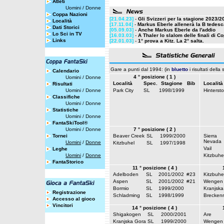
Atleti
Uomini
/
Donne
Coppa Nazioni
[21.04.23]
-
Gli Svizzeri per la stagione 2023/2
Località
[17.11.04]
-
Markus Eberle allenerà la B tedesc
Dati Storici
[05.09.03]
-
Anche Markus Eberle da l'addio
Lo Sci in TV
[16.03.03]
-
A Thaler lo slalom delle finali di 
Links
[22.01.03]
-
1° prova a Kitz. La 2° salta.
Gare a punti dal 1994: (in
bluetto
i risultati della
Calendario
4 ° posizione ( 1 )
Uomini
/
Donne
Località
Spec.
Stagione
Bib
Località
Risultati
Uomini
/
Donne
Park City
SL
1998/1999
Hinterst
Classifiche
Uomini
/
Donne
Statistiche
Uomini
/
Donne
FantaSkiTool®
Uomini
/
Donne
7 ° posizione ( 2 )
Tornei
Beaver Creek
SL
1999/2000
Sierra
Nevada
Uomini
/
Donne
Kitzbuhel
SL
1997/1998
Vail
Leghe
Uomini
/
Donne
Kitzbuhe
FantaStorico
11 ° posizione ( 4 )
Adelboden
SL
2001/2002
#23
Kitzbuhe
Aspen
SL
2001/2002
#21
Wengen
Bormio
SL
1999/2000
Kranjska
Registrazione
Schladming
SL
1998/1999
Breckenr
Accesso al gioco
Vincitori
14 ° posizione ( 4 )
Shigakogen
SL
2000/2001
Are
Kranjska Gora
SL
1999/2000
Wengen