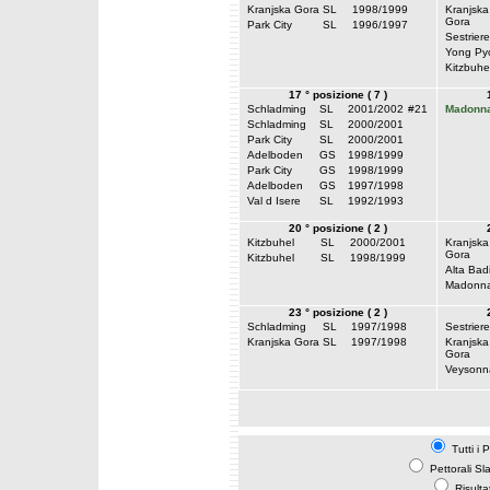
Kranjska Gora
SL
1998/1999
Kranjska
Gora
Park City
SL
1996/1997
Sestriere
Yong Py
Kitzbuhe
17 ° posizione ( 7 )
Schladming
SL
2001/2002
#21
Madonna
Schladming
SL
2000/2001
Park City
SL
2000/2001
Adelboden
GS
1998/1999
Park City
GS
1998/1999
Adelboden
GS
1997/1998
Val d Isere
SL
1992/1993
20 ° posizione ( 2 )
Kitzbuhel
SL
2000/2001
Kranjska
Gora
Kitzbuhel
SL
1998/1999
Alta Bad
Madonna
23 ° posizione ( 2 )
Schladming
SL
1997/1998
Sestriere
Kranjska Gora
SL
1997/1998
Kranjska
Gora
Veysonn
Tutti i 
Pettorali Sl
Risulta