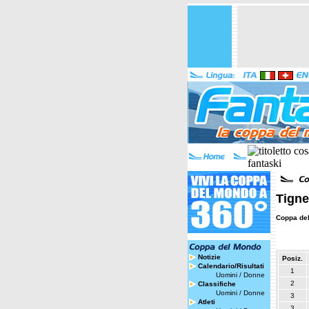
Tigne
Coppa de
Notizie
Posiz.
Calendario/Risultati
1
Uomini
/
Donne
2
Classifiche
Uomini
/
Donne
3
Atleti
3