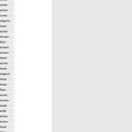
tomic
ischer
tomic
ssignol
Head
ischer
alomon
Elan
alomon
alomon
Head
ischer
Head
ssignol
Head
Head
Elan
tomic
alomon
Stokli
Volkl
ischer
ischer
Head