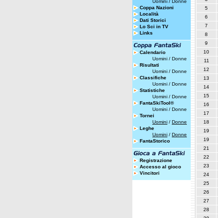
Uomini
/
Donne
Coppa Nazioni
5
Località
6
Dati Storici
7
Lo Sci in TV
Links
8
9
10
Calendario
Uomini
/
Donne
11
Risultati
12
Uomini
/
Donne
Classifiche
13
Uomini
/
Donne
14
Statistiche
15
Uomini
/
Donne
FantaSkiTool®
16
Uomini
/
Donne
17
Tornei
Uomini
/
Donne
18
Leghe
19
Uomini
/
Donne
19
FantaStorico
21
22
Registrazione
23
Accesso al gioco
Vincitori
24
25
26
27
28