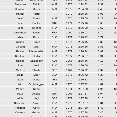
Benjamin
Raich
AUT
1978
2:24.72
2.39
A
Christian
Mayer
AUT
1972
2:24.73
2.40
F
Patrick
Holzer
ITA
1970
2:25.36
3.03
A
Josef
Strobl
AUT
1974
2:25.60
3.27
Ro
Didier
Cuche
SUI
1974
2:25.96
3.63
Joel
Chenal
FRA
1973
2:26.00
3.67
F
Christophe
Saioni
FRA
1969
2:26.03
3.70
S
Mitja
Kunc
SLO
1971
2:26.12
3.79
Giorgio
Rocca
ITA
1975
2:26.15
3.82
S
Vincent
Millet
FRA
1973
2:26.16
3.83
S
Rainer
Schoenfelder
AUT
1977
2:26.24
3.91
Raphael
Burtin
FRA
1977
2:26.27
3.94
F
Rainer
Salzgeber
AUT
1967
2:26.46
4.13
Jure
Kosir
SLO
1972
2:26.59
4.26
Ro
Markus
Eberle
GER
1969
2:26.72
4.39
Bode
Miller
USA
1977
2:26.72
4.39
Sami
Uotila
FIN
1976
2:26.83
4.50
Heinz
Schilchegger
AUT
1973
2:27.22
4.89
A
Matteo
Nana
ITA
1974
2:27.28
4.95
S
Pauli
Accola
SUI
1967
2:27.37
5.04
Alois
Vogl
GER
1972
2:27.48
5.15
Sebastien
Amiez
FRA
1972
2:27.67
5.34
F
Frederic
Covili
FRA
1975
2:27.80
5.47
F
Cristoph
Gruber
AUT
1976
2:27.78
5.45