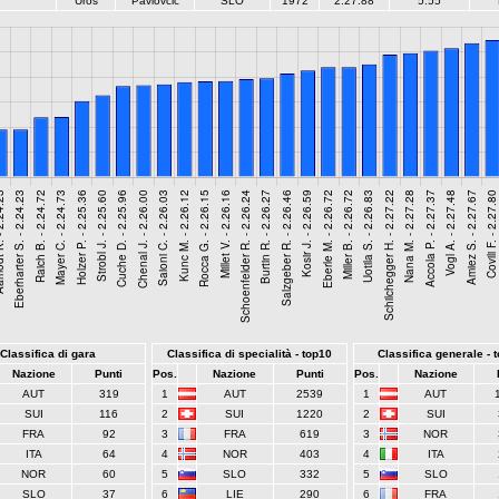
Uros
Pavlovcic
SLO
1972
2:27.88
5.55
Classifica di gara
Classifica di specialità - top10
Classifica generale - 
Nazione
Punti
Pos.
Nazione
Punti
Pos.
Nazione
AUT
319
1
AUT
2539
1
AUT
SUI
116
2
SUI
1220
2
SUI
FRA
92
3
FRA
619
3
NOR
ITA
64
4
NOR
403
4
ITA
NOR
60
5
SLO
332
5
SLO
SLO
37
6
LIE
290
6
FRA