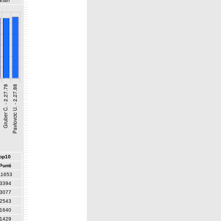
Elan
top10
Punti
11653
3394
3077
2543
1640
1429