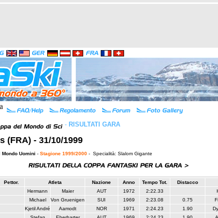
-
RISULTATI GARA
s (FRA) - 31/10/1999
l Mondo Uomini
-
Stagione 1999/2000
- Specialità: Slalom Gigante
Pettor.
Atleta
Nazione
Anno
Tempo Tot.
Distacco
Hermann
Maier
AUT
1972
2:22.33
Michael
Von Gruenigen
SUI
1969
2:23.08
0.75
F
Kjetil André
Aamodt
NOR
1971
2:24.23
1.90
Dy
Stefan
Eberharter
AUT
1969
2:24.23
1.90
A