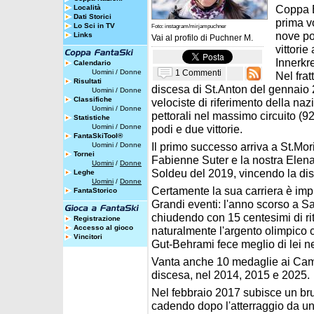
Coppa E
Località
Dati Storici
prima vo
Lo Sci in TV
Foto: instagram/mirjampuchner
nove po
Links
Vai al profilo di
Puchner M.
vittorie
Innerkr
Calendario
1 Commenti
Uomini
/
Donne
Nel fra
Risultati
discesa di St.Anton del gennaio 
Uomini
/
Donne
Classifiche
velociste di riferimento della n
Uomini
/
Donne
pettorali nel massimo circuito (9
Statistiche
Uomini
/
Donne
podi e due vittorie.
FantaSkiTool®
Il primo successo arriva a St.Mor
Uomini
/
Donne
Tornei
Fabienne Suter e la nostra Elena 
Uomini
/
Donne
Soldeu del 2019, vincendo la di
Leghe
Uomini
/
Donne
Certamente la sua carriera è imp
FantaStorico
Grandi eventi: l'anno scorso a Sa
chiudendo con 15 centesimi di ri
Registrazione
Accesso al gioco
naturalmente l'argento olimpico 
Vincitori
Gut-Behrami fece meglio di lei n
Vanta anche 10 medaglie ai Campiona
discesa, nel 2014, 2015 e 2025.
Nel febbraio 2017 subisce un brut
cadendo dopo l'atterraggio da un s