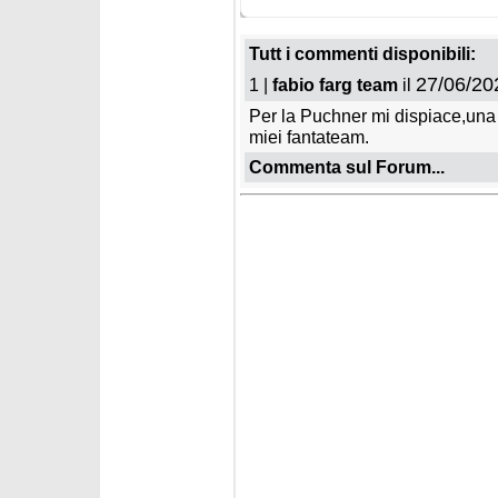
martedì 2 giugno 2026
sabato 
Si ritirano Mirjam Puchner e
Si riti
Broderick Thompson
e Henr
Tutt i commenti disponibili:
27/06/20
1 |
fabio farg team
il
Per la Puchner mi dispiace,una d
miei fantateam.
Commenta sul Forum...
lunedì 20 aprile 2026
mercoled
Anton Tremmel saluta il
Marc Ro
Circo Bianco
Bianco