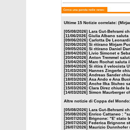
Cerca una parola nelle news:
Ultime 15 Notizie correlate: (Mir
[05/08/2026]
Lara Gut-Behrami chi
[11/06/2026]
Giulia Albano saluta
[09/06/2026]
Carlotta De Leonardi
[02/06/2026]
Si ritirano Mirjam 
[09/05/2026]
Si ritirano Daniel D
[28/04/2026]
Livio Simonet e Seba
[20/04/2026]
Anton Tremmel saluta
[15/04/2026]
Marc Rochat saluta i
[09/04/2026]
Si ritira il velocist
[31/03/2026]
Hannes Zingerle chiu
[27/03/2026]
Andreas Sander chiud
[18/03/2026]
Asa Ando e Ana Buci
[16/03/2026]
Anche Ilka Stuhec sa
[15/03/2026]
Clara Direz chiude la
[14/03/2026]
Simon Maurberger chi
Altre notizie di Coppa del Mondo
[05/08/2026]
Lara Gut-Behrami chi
[05/08/2026]
Enrico Cattaneo : "s
[30/07/2026]
Brignone: "E' stato b
[29/07/2026]
Federica Brignone st
[26/07/2026]
Maurizio Dunnhofer s