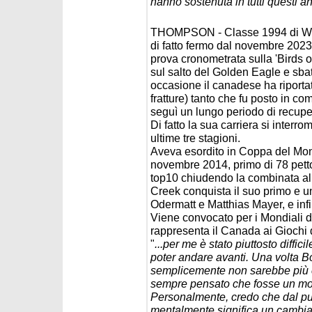
hanno sostenuta in tutti questi an
THOMPSON - Classe 1994 di Wh
di fatto fermo dal novembre 202
prova cronometrata sulla 'Birds o
sul salto del Golden Eagle e sbatt
occasione il canadese ha riporta
fratture) tanto che fu posto in com
seguì un lungo periodo di recupe
Di fatto la sua carriera si inter
ultime tre stagioni.
Aveva esordito in Coppa del Mon
novembre 2014, primo di 78 petto
top10 chiudendo la combinata alp
Creek conquista il suo primo e un
Odermatt e Matthias Mayer, e inf
Viene convocato per i Mondiali 
rappresenta il Canada ai Gioch
"
...per me è stato piuttosto diffi
poter andare avanti. Una volta B
semplicemente non sarebbe più c
sempre pensato che fosse un mo
Personalmente, credo che dal pun
mentalmente significa un cambiame