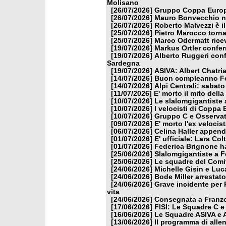
Molisano
[26/07/2026]
Gruppo Coppa Europa
[26/07/2026]
Mauro Bonvecchio nu
[26/07/2026]
Roberto Malvezzi è i
[25/07/2026]
Pietro Marocco torna
[25/07/2026]
Marco Odermatt ricev
[19/07/2026]
Markus Ortler confer
[19/07/2026]
Alberto Ruggeri conf
Sardegna
[19/07/2026]
ASIVA: Albert Chatria
[14/07/2026]
Buon compleanno Fe
[14/07/2026]
Alpi Centrali: sabato
[11/07/2026]
E' morto il mito dell
[10/07/2026]
Le slalomgigantiste a
[10/07/2026]
I velocisti di Coppa
[10/07/2026]
Gruppo C e Osservat
[09/07/2026]
E' morto l'ex veloci
[06/07/2026]
Celina Haller appende
[01/07/2026]
E' ufficiale: Lara Co
[01/07/2026]
Federica Brignone ha
[25/06/2026]
Slalomgigantiste a F
[25/06/2026]
Le squadre del Comit
[24/06/2026]
Michelle Gisin e Luc
[24/06/2026]
Bode Miller arrestat
[24/06/2026]
Grave incidente per 
vita
[24/06/2026]
Consegnata a Franzon
[17/06/2026]
FISI: Le Squadre C e
[16/06/2026]
Le Squadre ASIVA e A
[13/06/2026]
Il programma di alle