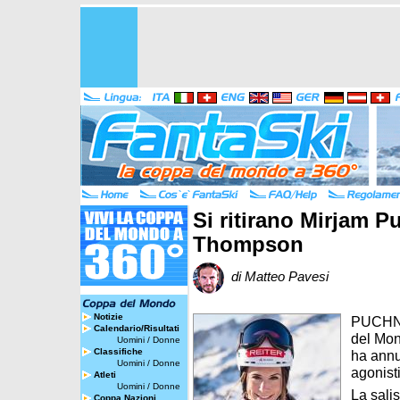
Si ritirano Mirjam P
Thompson
di Matteo Pavesi
Notizie
PUCHNER
Calendario/Risultati
del Mon
Uomini
/
Donne
Classifiche
ha annun
Uomini
/
Donne
agonist
Atleti
Uomini
/
Donne
La sali
Coppa Nazioni