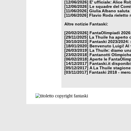
[12/06/2026]
E' ufficiale: Alice 
[12/06/2026]
Le squadre del Comit
[11/06/2026]
Giulia Albano saluta
[11/06/2026]
Flavio Roda rieletto 
Altre notizie Fantaski:
[20/02/2026]
FantaOlimpiadi 2026:
[29/11/2025]
La Thuile ha aperto 
[30/10/2023]
Fantaski 2023/2024: 
[18/01/2020]
Benvenuto Luigi! Al v
[26/03/2019]
La Thuile: diamo un
[23/02/2018]
Fantanotti Olimpiche
[06/02/2018]
Aperte le FantaOlimp
[14/12/2017]
Fantaski.it disponib
[05/12/2017]
A La Thuile stagione
[03/11/2017]
Fantaski 2018 - merc