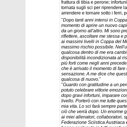
frattura di tibia e perone; infort
tornata sugli sci per riprendere
arrendere e tornare sotto i ferri,
"
Dopo tanti anni intensi in Cop
momento di aprire un nuovo capi
da un giorno all'altro. Mi sono 
riflettere, ascoltare me stessa e
ai massimi livelli in Coppa del 
massimo rischio possibile. Nell'u
qualcosa dentro di me era cambia
disponibilità incondizionata al r
più forti come negli anni preced
che è arrivato il momento di fare
sensazione. A me dice che questo
qualcosa di nuovo.
"
"
Guardo con gratitudine a un pe
potuto celebrare vittorie emoziona
dopo gravi infortuni, imparare cos
livello. Porterò con me tutte que
mia vita. Lo sci farà sempre parte
ciò che verrà dopo. Un enorme gr
ai miei allenatori, collaboratori, s
Federazione Sciistica Austriaca e