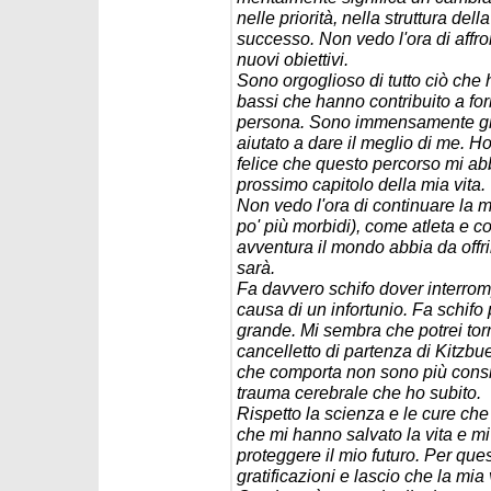
nelle priorità, nella struttura del
successo. Non vedo l'ora di affr
nuovi obiettivi.
Sono orgoglioso di tutto ciò che h
bassi che hanno contribuito a fo
persona. Sono immensamente grat
aiutato a dare il meglio di me. H
felice che questo percorso mi ab
prossimo capitolo della mia vita.
Non vedo l'ora di continuare la m
po' più morbidi), come atleta e c
avventura il mondo abbia da offr
sarà.
Fa davvero schifo dover interromp
causa di un infortunio. Fa schifo 
grande. Mi sembra che potrei tor
cancelletto di partenza di Kitzbue
che comporta non sono più consigl
trauma cerebrale che ho subito.
Rispetto la scienza e le cure che
che mi hanno salvato la vita e mi
proteggere il mio futuro. Per que
gratificazioni e lascio che la mia 