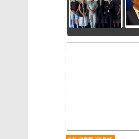
mercoledì 17 giugno 2026
martedì 
FISI: Le Squadre C e
Le Squ
Osservati per la stagione
Centali
2026/2027
giovedì 11 giugno 2026
giovedì 
Flavio Roda rieletto nel
Alexand
Consiglio FIS
preside
Cerca una parola nelle news: