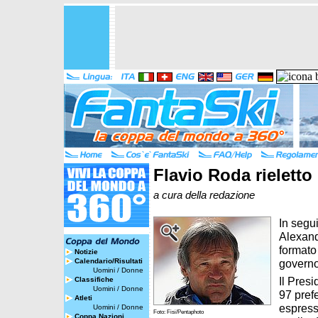
Flavio Roda rieletto
a cura della redazione
In segu
Alexand
formato
Notizie
Calendario/Risultati
governo
Uomini
/
Donne
Il Pres
Classifiche
Uomini
/
Donne
97 pref
Atleti
espressi
Uomini
/
Donne
Foto: Fisi/Pentaphoto
Coppa Nazioni