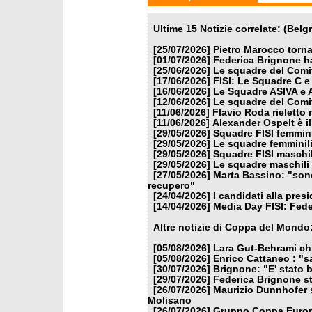
Ultime 15 Notizie correlate: (Bel
[25/07/2026]
Pietro Marocco torna
[01/07/2026]
Federica Brignone ha
[25/06/2026]
Le squadre del Comit
[17/06/2026]
FISI: Le Squadre C e
[16/06/2026]
Le Squadre ASIVA e A
[12/06/2026]
Le squadre del Comit
[11/06/2026]
Flavio Roda rieletto 
[11/06/2026]
Alexander Ospelt è i
[29/05/2026]
Squadre FISI femmin
[29/05/2026]
Le squadre femminili
[29/05/2026]
Squadre FISI maschi
[29/05/2026]
Le squadre maschili 
[27/05/2026]
Marta Bassino: "son
recupero"
[24/04/2026]
I candidati alla pres
[14/04/2026]
Media Day FISI: Fede
Altre notizie di Coppa del Mondo
[05/08/2026]
Lara Gut-Behrami chi
[05/08/2026]
Enrico Cattaneo : "s
[30/07/2026]
Brignone: "E' stato b
[29/07/2026]
Federica Brignone st
[26/07/2026]
Maurizio Dunnhofer s
Molisano
[26/07/2026]
Gruppo Coppa Europa