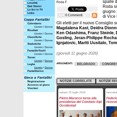
spalle 
Roda F.
Località
Roda si
Dati Storici
Lo Sci in TV
giugno 
Links
0 Commenti
di Vice
Gli eletti per il nuovo Consiglio 
Calendario
Uomini
/
Donne
Magdalena Kast, Deidra Dionn
Risultati
Ken Odashima, Franz Steinle, D
Uomini
/
Donne
Gosling, Jeran-Philippe Roch
Classifiche
Uomini
/
Donne
Ignjatovic, Martti Uusitalo, T
Statistiche
Uomini
/
Donne
FantaSkiTool®
(giovedì 11 giugno 2026)
Uomini
/
Donne
Tornei
Uomini
/
Donne
ARGOMENTI:
BELGRADO
CONGRES
Leghe
Uomini
/
Donne
FantaStorico
NOTIZIE CORRELATE
NOTIZIE RE
Registrazione
Accesso al gioco
Vincitori
sabato 25 luglio 2026
mercoled
Pietro Marocco torna alla
Federi
presidenza del Comitato Alpi
ricevut
Occidentali