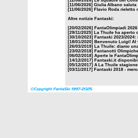
[12/06/2026]
Le squadre del Comit
[11/06/2026]
Giulia Albano saluta
[11/06/2026]
Flavio Roda rieletto 
Altre notizie Fantaski:
[20/02/2026]
FantaOlimpiadi 2026:
[29/11/2025]
La Thuile ha aperto 
[30/10/2023]
Fantaski 2023/2024: 
[18/01/2020]
Benvenuto Luigi! Al v
[26/03/2019]
La Thuile: diamo un
[23/02/2018]
Fantanotti Olimpiche
[06/02/2018]
Aperte le FantaOlimp
[14/12/2017]
Fantaski.it disponib
[05/12/2017]
A La Thuile stagione
[03/11/2017]
Fantaski 2018 - merc