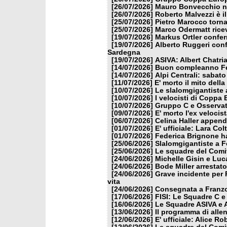
[26/07/2026]
Mauro Bonvecchio nu
[26/07/2026]
Roberto Malvezzi è i
[25/07/2026]
Pietro Marocco torna
[25/07/2026]
Marco Odermatt ricev
[19/07/2026]
Markus Ortler confer
[19/07/2026]
Alberto Ruggeri conf
Sardegna
[19/07/2026]
ASIVA: Albert Chatria
[14/07/2026]
Buon compleanno Fe
[14/07/2026]
Alpi Centrali: sabato
[11/07/2026]
E' morto il mito dell
[10/07/2026]
Le slalomgigantiste a
[10/07/2026]
I velocisti di Coppa
[10/07/2026]
Gruppo C e Osservat
[09/07/2026]
E' morto l'ex veloci
[06/07/2026]
Celina Haller appende
[01/07/2026]
E' ufficiale: Lara Co
[01/07/2026]
Federica Brignone ha
[25/06/2026]
Slalomgigantiste a F
[25/06/2026]
Le squadre del Comit
[24/06/2026]
Michelle Gisin e Luc
[24/06/2026]
Bode Miller arrestat
[24/06/2026]
Grave incidente per 
vita
[24/06/2026]
Consegnata a Franzon
[17/06/2026]
FISI: Le Squadre C e
[16/06/2026]
Le Squadre ASIVA e A
[13/06/2026]
Il programma di alle
[12/06/2026]
E' ufficiale: Alice 