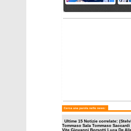
venerdì 10 luglio 2026
giovedì 
Gruppo C e Osservati in
Slalomg
raduno a Brunico
test atl
Coppa 
sabato 13 giugno 2026
mercoled
Il programma di allenamento
Il pro
delle squadre femminili a
di Fran
Ushuaia
velocis
Cerca una parola nelle news:
Ultime 15 Notizie correlate: (Stel
Tommaso Sala Tommaso Saccardi S
Vite Giovanni Borsotti Luca De Ali