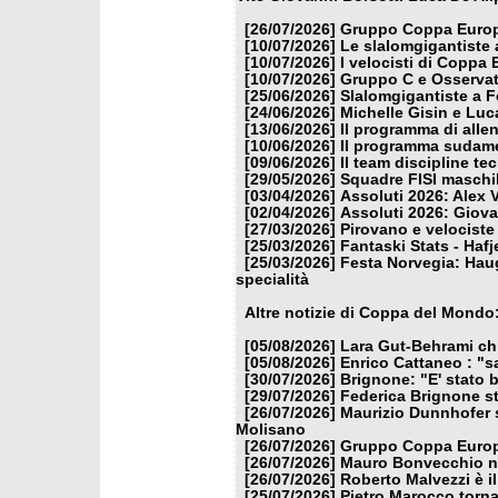
[26/07/2026]
Gruppo Coppa Europa
[10/07/2026]
Le slalomgigantiste a
[10/07/2026]
I velocisti di Coppa
[10/07/2026]
Gruppo C e Osservat
[25/06/2026]
Slalomgigantiste a F
[24/06/2026]
Michelle Gisin e Luc
[13/06/2026]
Il programma di alle
[10/06/2026]
Il programma sudamer
[09/06/2026]
Il team discipline te
[29/05/2026]
Squadre FISI maschi
[03/04/2026]
Assoluti 2026: Alex 
[02/04/2026]
Assoluti 2026: Giova
[27/03/2026]
Pirovano e velociste 
[25/03/2026]
Fantaski Stats - Hafj
[25/03/2026]
Festa Norvegia: Haug
specialità
Altre notizie di Coppa del Mondo
[05/08/2026]
Lara Gut-Behrami chi
[05/08/2026]
Enrico Cattaneo : "s
[30/07/2026]
Brignone: "E' stato b
[29/07/2026]
Federica Brignone st
[26/07/2026]
Maurizio Dunnhofer s
Molisano
[26/07/2026]
Gruppo Coppa Europa
[26/07/2026]
Mauro Bonvecchio nu
[26/07/2026]
Roberto Malvezzi è i
[25/07/2026]
Pietro Marocco torna