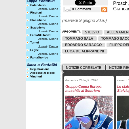
Prosch,
Calendario
Giancar
0 Commenti
Uomini
/
Donne
Risultati
Uomini
/
Donne
(martedì 9 giugno 2026)
Classifiche
Uomini
/
Donne
Statistiche
Uomini
/
Donne
ARGOMENTI:
STELVIO
ALLENAMEN
FantaSkiTool®
TOMMASO SALA
TOMMASO SAC
Uomini
/
Donne
Tornei
EDOARDO SARACCO
FILIPPO DE
Uomini
/
Donne
Leghe
LUCA DE ALIPRANDINI
Uomini
/
Donne
FantaStorico
NOTIZIE CORRELATE
NOTIZIE RE
Registrazione
Accesso al gioco
Vincitori
domenica 26 luglio 2026
venerdì 
Gruppo Coppa Europa
Le slal
maschile al Sestriere
Stelvio