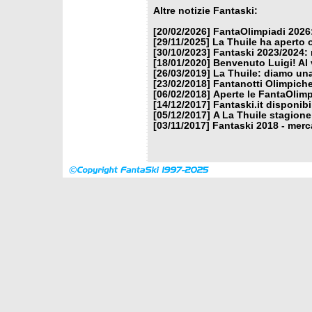
Altre notizie Fantaski:
[20/02/2026]
FantaOlimpiadi 2026:
[29/11/2025]
La Thuile ha aperto 
[30/10/2023]
Fantaski 2023/2024: 
[18/01/2020]
Benvenuto Luigi! Al v
[26/03/2019]
La Thuile: diamo un
[23/02/2018]
Fantanotti Olimpiche
[06/02/2018]
Aperte le FantaOlimp
[14/12/2017]
Fantaski.it disponib
[05/12/2017]
A La Thuile stagione
[03/11/2017]
Fantaski 2018 - merc