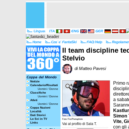
Il team discipline t
Stelvio
di Matteo Pavesi
Notizie
Primo r
Calendario/Risultati
discipl
Uomini
/
Donne
Classifiche
diretto
Uomini
/
Donne
a sabat
Atleti
Uomini
/
Donne
Sarann
Coppa Nazioni
Kastlu
Località
Simon T
Dati Storici
Lo Sci in TV
Foto: Fisi/Pentaphoto
Vite, G
Links
Vai al profilo di
Sala T.
con gli