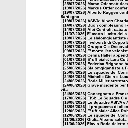
[25/07/2026]
Marco Odermatt ricev
[19/07/2026]
Markus Ortler confer
[19/07/2026]
Alberto Ruggeri conf
Sardegna
[19/07/2026]
ASIVA: Albert Chatria
[14/07/2026]
Buon compleanno Fe
[14/07/2026]
Alpi Centrali: sabato
[11/07/2026]
E' morto il mito dell
[10/07/2026]
Le slalomgigantiste a
[10/07/2026]
I velocisti di Coppa
[10/07/2026]
Gruppo C e Osservat
[09/07/2026]
E' morto l'ex veloci
[06/07/2026]
Celina Haller appende
[01/07/2026]
E' ufficiale: Lara Co
[01/07/2026]
Federica Brignone ha
[25/06/2026]
Slalomgigantiste a F
[25/06/2026]
Le squadre del Comit
[24/06/2026]
Michelle Gisin e Luc
[24/06/2026]
Bode Miller arrestat
[24/06/2026]
Grave incidente per 
vita
[24/06/2026]
Consegnata a Franzon
[17/06/2026]
FISI: Le Squadre C e
[16/06/2026]
Le Squadre ASIVA e A
[13/06/2026]
Il programma di alle
[12/06/2026]
E' ufficiale: Alice 
[12/06/2026]
Le squadre del Comit
[11/06/2026]
Giulia Albano saluta
[11/06/2026]
Flavio Roda rieletto 