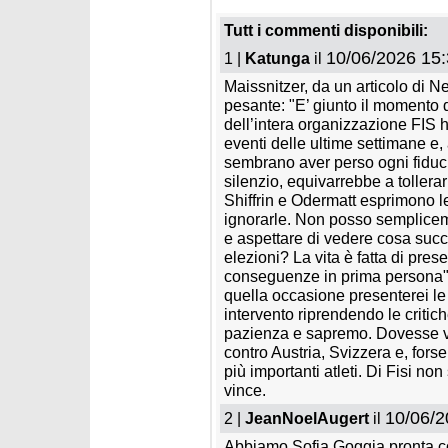
La discesa cancellata a
Disponi
Crans Montana sarà
Olimpic
Tutt i commenti disponibili:
recuperata al Passo San
alpino
Pellegrino
10/06/2026 15:
1 |
Katunga
il
Maissnitzer, da un articolo di N
pesante: "E’ giunto il momento d
dell’intera organizzazione FIS 
eventi delle ultime settimane e, a
sembrano aver perso ogni fiduci
silenzio, equivarrebbe a tollerar
domenica 11 gennaio 2026
venerdì 
Shiffrin e Odermatt esprimono le
Annullato il superg di
Luce v
ignorarle. Non posso semplicem
Zauchensee
Wenge
e aspettare di vedere cosa suc
elezioni? La vita è fatta di pre
conseguenze in prima persona". 
quella occasione presenterei le
intervento riprendendo le critic
pazienza e sapremo. Dovesse vi
contro Austria, Svizzera e, fors
più importanti atleti. Di Fisi non
vince.
10/06/2
2 |
JeanNoelAugert
il
Abbiamo Sofia Goggia pronta c