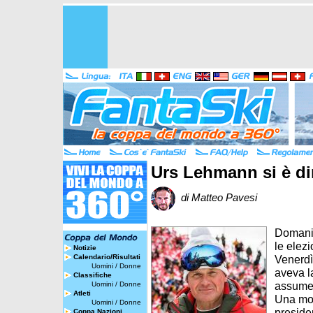
Urs Lehmann si è di
di Matteo Pavesi
Domani,
le elezi
Notizie
Calendario/Risultati
Venerdì
Uomini
/
Donne
aveva l
Classifiche
assumer
Uomini
/
Donne
Atleti
Una mos
Uomini
/
Donne
preside
Coppa Nazioni