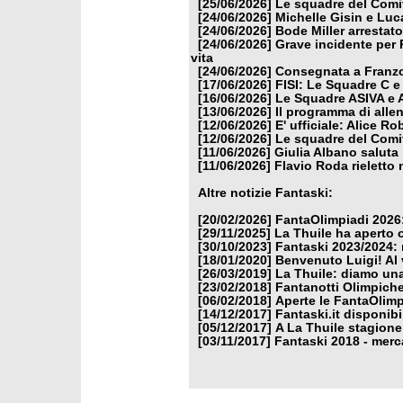
[25/06/2026]
Le squadre del Comit
[24/06/2026]
Michelle Gisin e Luc
[24/06/2026]
Bode Miller arrestat
[24/06/2026]
Grave incidente per 
vita
[24/06/2026]
Consegnata a Franzon
[17/06/2026]
FISI: Le Squadre C e
[16/06/2026]
Le Squadre ASIVA e A
[13/06/2026]
Il programma di alle
[12/06/2026]
E' ufficiale: Alice 
[12/06/2026]
Le squadre del Comit
[11/06/2026]
Giulia Albano saluta
[11/06/2026]
Flavio Roda rieletto 
Altre notizie Fantaski:
[20/02/2026]
FantaOlimpiadi 2026:
[29/11/2025]
La Thuile ha aperto 
[30/10/2023]
Fantaski 2023/2024: 
[18/01/2020]
Benvenuto Luigi! Al v
[26/03/2019]
La Thuile: diamo un
[23/02/2018]
Fantanotti Olimpiche
[06/02/2018]
Aperte le FantaOlimp
[14/12/2017]
Fantaski.it disponib
[05/12/2017]
A La Thuile stagione
[03/11/2017]
Fantaski 2018 - merc