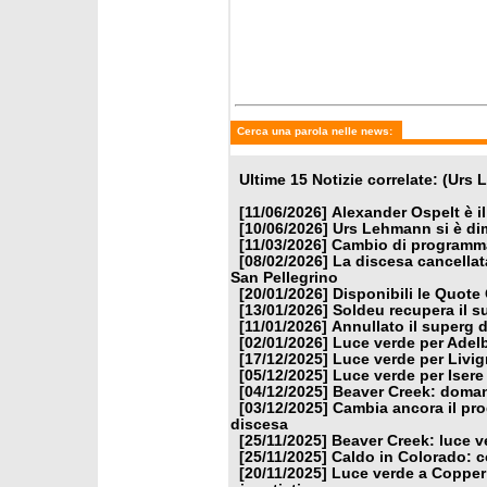
Cerca una parola nelle news:
Ultime 15 Notizie correlate: (Urs
[11/06/2026]
Alexander Ospelt è i
[10/06/2026]
Urs Lehmann si è di
[11/03/2026]
Cambio di programma
[08/02/2026]
La discesa cancellat
San Pellegrino
[20/01/2026]
Disponibili le Quote 
[13/01/2026]
Soldeu recupera il 
[11/01/2026]
Annullato il superg
[02/01/2026]
Luce verde per Ade
[17/12/2025]
Luce verde per Livi
[05/12/2025]
Luce verde per Isere
[04/12/2025]
Beaver Creek: domani
[03/12/2025]
Cambia ancora il pr
discesa
[25/11/2025]
Beaver Creek: luce v
[25/11/2025]
Caldo in Colorado: c
[20/11/2025]
Luce verde a Copper 