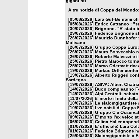
gigantisti
Altre notizie di Coppa del Mondo
[05/08/2026]
Lara Gut-Behrami chi
[05/08/2026]
Enrico Cattaneo : "s
[30/07/2026]
Brignone: "E' stato b
[29/07/2026]
Federica Brignone st
[26/07/2026]
Maurizio Dunnhofer s
Molisano
[26/07/2026]
Gruppo Coppa Europa
[26/07/2026]
Mauro Bonvecchio nu
[26/07/2026]
Roberto Malvezzi è i
[25/07/2026]
Pietro Marocco torna
[25/07/2026]
Marco Odermatt ricev
[19/07/2026]
Markus Ortler confer
[19/07/2026]
Alberto Ruggeri conf
Sardegna
[19/07/2026]
ASIVA: Albert Chatria
[14/07/2026]
Buon compleanno Fe
[14/07/2026]
Alpi Centrali: sabato
[11/07/2026]
E' morto il mito dell
[10/07/2026]
Le slalomgigantiste a
[10/07/2026]
I velocisti di Coppa
[10/07/2026]
Gruppo C e Osservat
[09/07/2026]
E' morto l'ex veloci
[06/07/2026]
Celina Haller appende
[01/07/2026]
E' ufficiale: Lara Co
[01/07/2026]
Federica Brignone ha
[25/06/2026]
Slalomgigantiste a F