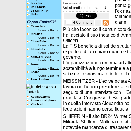
Località
Foto: swiss-ski.ch
per la 
Dati Storici
Vai al profilo di
Lehmann U.
l'ex na
Lo Sci in TV
Links
fallime
d'anni.
4 Commenti
Calendario
Più che laconico il comunicato 
Uomini
/
Donne
Risultati
ha lasciato il suo incarico di Am
Uomini
/
Donne
Officer).
Classifiche
La FIS beneficia di solide strutt
Uomini
/
Donne
Statistiche
esperto e di un chiaro quadro str
Uomini
/
Donne
governo.
FantaSkiTool®
Uomini
/
Donne
L'organizzazione continua ad attu
Tornei
sostenibilità a lungo termine e a
Uomini
/
Donne
Leghe
sci e dello snowboard in tutto il
Uomini
/
Donne
FantaStorico
MEISSNITZER - L'ex velocista A
lavora nell'ufficio presidenziale d
seguito di una intervista con il '
Registrazione
gradita al Congresso di Belgrado
Accesso al gioco
In quella intervista Alexandra ha d
Vincitori
federazioni hanno perso fiducia n
SHIFFRIN - Il sito BR24 Winter S
Mikaela Shiffrin: "Molti tra noi a
notevole mancanza di trasparenz