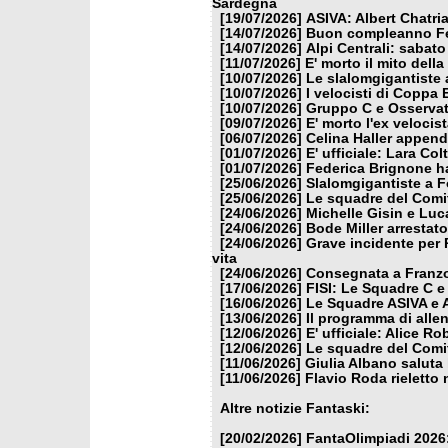
Sardegna
[19/07/2026]
ASIVA: Albert Chatria
[14/07/2026]
Buon compleanno Fe
[14/07/2026]
Alpi Centrali: sabato
[11/07/2026]
E' morto il mito dell
[10/07/2026]
Le slalomgigantiste a
[10/07/2026]
I velocisti di Coppa
[10/07/2026]
Gruppo C e Osservat
[09/07/2026]
E' morto l'ex veloci
[06/07/2026]
Celina Haller appende
[01/07/2026]
E' ufficiale: Lara Co
[01/07/2026]
Federica Brignone ha
[25/06/2026]
Slalomgigantiste a F
[25/06/2026]
Le squadre del Comit
[24/06/2026]
Michelle Gisin e Luc
[24/06/2026]
Bode Miller arrestat
[24/06/2026]
Grave incidente per 
vita
[24/06/2026]
Consegnata a Franzon
[17/06/2026]
FISI: Le Squadre C e
[16/06/2026]
Le Squadre ASIVA e A
[13/06/2026]
Il programma di alle
[12/06/2026]
E' ufficiale: Alice 
[12/06/2026]
Le squadre del Comit
[11/06/2026]
Giulia Albano saluta
[11/06/2026]
Flavio Roda rieletto 
Altre notizie Fantaski:
[20/02/2026]
FantaOlimpiadi 2026: