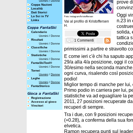
Uomini
/
Donne
prove d
Coppa Nazioni
convinz
Località
Dati Storici
Oggi vi
Lo Sci in TV
Foto: instagram/kristoffersen
n.23 in 
Links
Vai al profilo di
Kristoffersen
H.
costrue
solida,
Calendario
Uomini
/
Donne
tattica
Risultati
1 Commenti
condizio
Uomini
/
Donne
Classifiche
primissimi a partire e stravolto 
Uomini
/
Donne
Statistiche
E come ieri c'è chi ha saputo appr
Uomini
/
Donne
29/a alla 4/a posizione, oggi il 
FantaSkiTool®
30/esimo nella seconda manche, h
Uomini
/
Donne
Tornei
ogni curva, risalendo così posizi
Uomini
/
Donne
podio!
Leghe
Uomini
/
Donne
Miglior tempo di manche per lui, 
FantaStorico
Primo podio in carriera per lui, pe
statistiche va ad eguagliare la 
Registrazione
2011, 27 posizioni recuperate dal
Accesso al gioco
Vincitori
recuperi di sempre.
Tra i due, con 9 posizioni recuperat
(+0.28), a conferma della sua for
elvetica.
Ramon recupera punti sul leader 