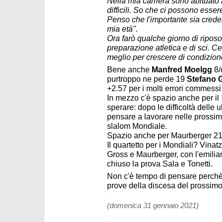
Nella mia carriera sono abituato
difficili. So che ci possono esse
Penso che l'importante sia cred
mia età".
Ora farò qualche giorno di ripo
preparazione atletica e di sci. Ce
meglio per crescere di condizion
Bene anche
Manfred Moelgg
8/
purtroppo ne perde 19
Stefano 
+2.57 per i molti errori commess
In mezzo c'è spazio anche per il
sperare: dopo le difficoltà delle
pensare a lavorare nelle prossime
slalom Mondiale.
Spazio anche per Maurberger 21/0
Il quartetto per i Mondiali? Vinat
Gross e Maurberger, con l'emilian
chiuso la prova Sala e Tonetti.
Non c'è tempo di pensare perchè 
prove della discesa del prossim
(domenica 31 gennaio 2021)