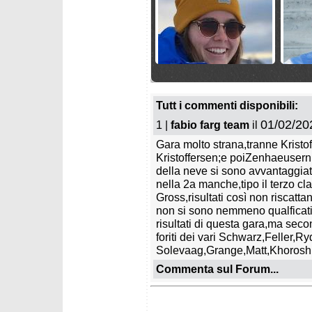
mercoledì 25 marzo 2026
mercole
Festa Norvegia: Haugan
Grenier
vince l'ultimo slalom,
gigante
Tutt i commenti disponibili:
McGrath la coppa di
come M
specialità
01/02/20
1 |
fabio farg team
il
Gara molto strana,tranne Kristof
Kristoffersen;e poiZenhaeusern
della neve si sono avvantaggiati
nella 2a manche,tipo il terzo cl
Gross,risultati così non riscatt
non si sono nemmeno qualficat
mercoledì 25 marzo 2026
martedì
risultati di questa gara,ma sec
Grenier guida l'ultimo
Shiffri
foriti dei vari Schwarz,Feller,R
gigante, super Trocker
slalom 
Solevaag,Grange,Matt,Khoroshi
Trocker
Commenta sul Forum...