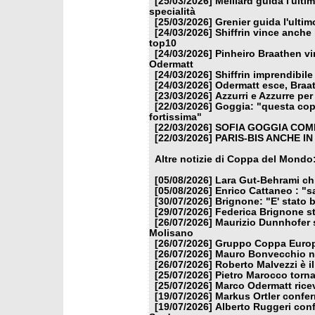
[25/03/2026]
Meillard guida l'ulti
specialità
[25/03/2026]
Grenier guida l'ulti
[24/03/2026]
Shiffrin vince anche 
top10
[24/03/2026]
Pinheiro Braathen vi
Odermatt
[24/03/2026]
Shiffrin imprendibile
[24/03/2026]
Odermatt esce, Braat
[23/03/2026]
Azzurri e Azzurre per 
[22/03/2026]
Goggia: "questa copp
fortissima"
[22/03/2026]
SOFIA GOGGIA COME
[22/03/2026]
PARIS-BIS ANCHE I
Altre notizie di Coppa del Mondo
[05/08/2026]
Lara Gut-Behrami chi
[05/08/2026]
Enrico Cattaneo : "s
[30/07/2026]
Brignone: "E' stato b
[29/07/2026]
Federica Brignone st
[26/07/2026]
Maurizio Dunnhofer s
Molisano
[26/07/2026]
Gruppo Coppa Europa
[26/07/2026]
Mauro Bonvecchio nu
[26/07/2026]
Roberto Malvezzi è i
[25/07/2026]
Pietro Marocco torna
[25/07/2026]
Marco Odermatt ricev
[19/07/2026]
Markus Ortler confer
[19/07/2026]
Alberto Ruggeri conf