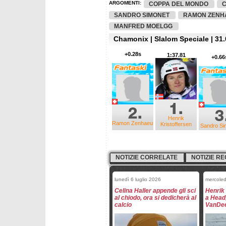
ARGOMENTI:
COPPA DEL MONDO
SANDRO SIMONET
RAMON ZENH
MANFRED MOELGG
Chamonix | Slalom Speciale | 31.
+0.28s
1:37.81
+0.66
Henrik
Ramon Zenhaeusern
Kristoffersen
Sandro Si
NOTIZIE CORRELATE
NOTIZIE RE
lunedì 6 luglio 2026
mercole
Celina Haller appende gli sci
Henrik
al chiodo, ora si dedicherà al
a Head
calcio
VanDe