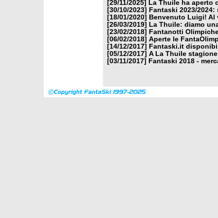
[29/11/2025]
La Thuile ha aperto 
[30/10/2023]
Fantaski 2023/2024: 
[18/01/2020]
Benvenuto Luigi! Al v
[26/03/2019]
La Thuile: diamo un
[23/02/2018]
Fantanotti Olimpiche
[06/02/2018]
Aperte le FantaOlimp
[14/12/2017]
Fantaski.it disponib
[05/12/2017]
A La Thuile stagione
[03/11/2017]
Fantaski 2018 - merc