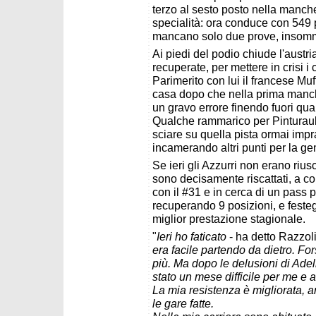
terzo al sesto posto nella manche 
specialità: ora conduce con 549
mancano solo due prove, insomma
Ai piedi del podio chiude l'austri
recuperate, per mettere in crisi i
Parimerito con lui il francese Muf
casa dopo che nella prima manch
un gravo errore finendo fuori qual
Qualche rammarico per Pinturaul
sciare su quella pista ormai impr
incamerando altri punti per la ge
Se ieri gli Azzurri non erano rius
sono decisamente riscattati, a c
con il #31 e in cerca di un pass p
recuperando 9 posizioni, e feste
miglior prestazione stagionale.
"
Ieri ho faticato
- ha detto Razzoli
era facile partendo da dietro. For
più. Ma dopo le delusioni di Ade
stato un mese difficile per me e 
La mia resistenza è migliorata, a
le gare fatte.