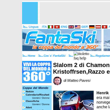
Slalom 2 di Chamoni
Kristoffrsen,Razzo 
di Matteo Pavesi
Notizie
Henrik 
Calendario/Risultati
era mai
Uomini
/
Donne
Classifiche
norvege
Uomini
/
Donne
anche l
Atleti