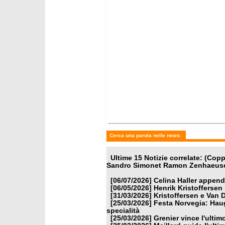
Cerca una parola nelle news:
Ultime 15 Notizie correlate: (Co
Sandro Simonet Ramon Zenhaeuser
[06/07/2026]
Celina Haller appende
[06/05/2026]
Henrik Kristoffersen
[31/03/2026]
Kristoffersen e Van 
[25/03/2026]
Festa Norvegia: Haug
specialità
[25/03/2026]
Grenier vince l'ulti