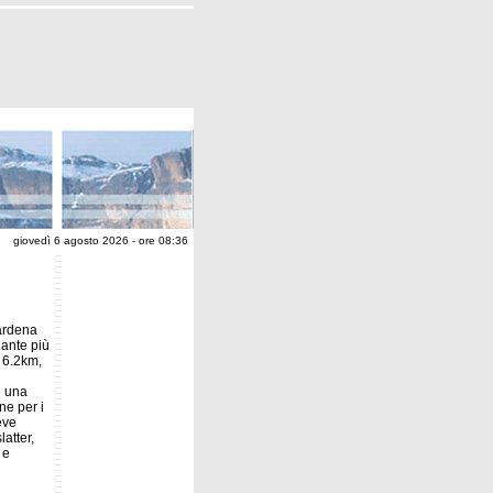
giovedì 6 agosto 2026 - ore 08:36
Gardena
gante più
 6.2km,
e una
ne per i
eve
latter,
 e