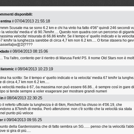
 23 dicembre 2025
martedì 23 dicembre 2025
sabato 20 dicembre 2025
Odermatt vince il Val
Stop per Nejc Naralocnik
Von Allmen vince la d
a Sudtirol Ski Trophy
sulla Saslong, Schied
commenti disponibili:
terzo
07/04/2013 21:55:18
entina
il
 Scusate ma se sono 6.2 km e chi ha vinto ha fatto 4'06" quindi 246 secondi v
e la velocita' media e' di 90.7km/hr..... Questo non quadra con un percorso di gigant
assima velocita' misurata di 66.86 km/hr. Se il tempo e' quello indicato e la velocita
7 km/hr la lunghezza sarebbe di circa 4,7 km non 6.2 km..... O forse stasera ho gev
sassella[xx(][:D]????
08/04/2013 08:15:06
odado
il
ti... Tra l'altro, contento per il rientro di Marusa Ferk! PS. Il nome Old Stars non è mol
20 dicembre 2025
sabato 20 dicembre 2025
venerdì 19 dicembre 2025
08/04/2013 10:23:19
liatomic
il
to KO per Nicolò
Fantaski Stats - Val Gardena
Giovanni Franzoni: "M
i
2025 - discesa maschile (2)
sembra un sogno" e d
tina
ha scritto: Se il tempo e' quello indicato e la velocita' media 67 km/hr la lungh
a Franzoso
 di circa 4,7 km non 6.2 km.....
a velocità media è 67, òa massima non può essere 66.86... è sempre così in gare d
tipo si tende sempre a voler esagerare per mostrare grandi numeri
08/04/2013 22:30:25
in
il
il referto ufficiale la lunghezza è di 6km, Reichelt ha chiuso in 4'06.19, che
ondono a 87km/h di media. Però attenzione: non c'è scritto che la velocità sia stata
a nel punto più veloce
09/04/2013 09:55:25
er
il
punto della Gardenissima che di fatto sembra un SG....... penso che la velocità l'ab
ve si gira di più.....