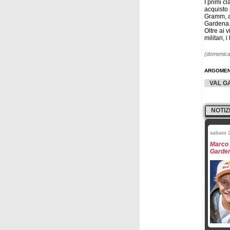
I primi c
acquisto 
Gramm, ar
Gardena
Oltre ai 
militari, 
(domenica 
ARGOMEN
VAL G
NOTIZ
sabato 2
Marco 
Garden