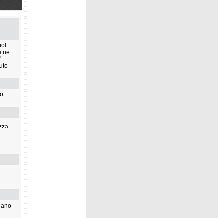
iscesa
er
uol
e ne
'
uto
to
i
edica
ezza
i
biano