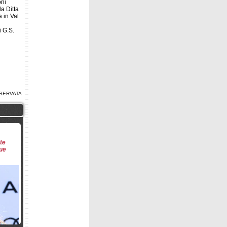
oni
a Ditta
 in Val
i G.S.
SERVATA
te
due