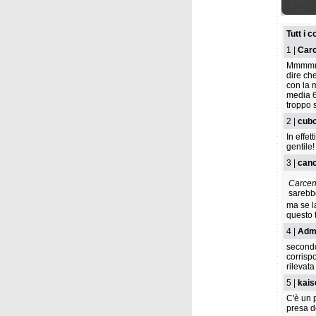
martedì
Marco 
Garden
Tutt i 
1 |
Carc
Mmmmmmm
dire ch
con la m
media 6
troppo 
2 |
cub
In effet
gentile!
sabato 
3 |
canc
Crocia
Molten
Carcen
sarebbe
ma se l
questo 
4 |
Adm
secondo 
corrisp
rilevat
5 |
kais
C'è un 
presa do