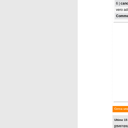
6 |
canc
vero adm
Commen
Cerca una
Ultime 15
[25/07/20