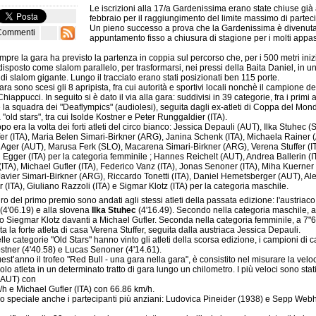
Le iscrizioni alla 17/a Gardenissima erano state chiuse già
febbraio per il raggiungimento del limite massimo di parteci
Un pieno successo a prova che la Gardenissima è divenut
Commenti
appuntamento fisso a chiusura di stagione per i molti appas
re la gara ha previsto la partenza in coppia sul percorso che, per i 500 metri inizi
disposto come slalom parallelo, per trasformarsi, nei pressi della Baita Daniel, in u
di slalom gigante. Lungo il tracciato erano stati posizionati ben 115 porte.
gara sono scesi gli 8 apripista, fra cui autorità e sportivi locali nonchè il campione del
hiappucci. In seguito si è dato il via alla gara: suddivisi in 39 categorie, fra i primi 
la squadra dei "Deaflympics" (audiolesi), seguita dagli ex-atleti di Coppa del Mon
 "old stars", tra cui Isolde Kostner e Peter Runggaldier (ITA).
po era la volta dei forti atleti del circo bianco: Jessica Depauli (AUT), Ilka Stuhec (
fer (ITA), Maria Belen Simari-Birkner (ARG), Janina Schenk (ITA), Michaela Rainer 
 Ager (AUT), Marusa Ferk (SLO), Macarena Simari-Birkner (ARG), Verena Stuffer (I
 Egger (ITA) per la categoria femminile ; Hannes Reichelt (AUT), Andrea Ballerin (I
(ITA), Michael Gufler (ITA), Federico Vanz (ITA), Jonas Senoner (ITA), Miha Kuerner
Javier Simari-Birkner (ARG), Riccardo Tonetti (ITA), Daniel Hemetsberger (AUT), A
(ITA), Giuliano Razzoli (ITA) e Sigmar Klotz (ITA) per la categoria maschile.
ro del primo premio sono andati agli stessi atleti della passata edizione: l'austriac
(4'06.19) e alla slovena
Ilka Stuhec
(4'16.49). Secondo nella categoria maschile, a
o Siegmar Klotz davanti a Michael Gufler. Seconda nella categoria femminile, a 7"6
ata la forte atleta di casa Verena Stuffer, seguita dalla austriaca Jessica Depauli.
le categorie "Old Stars" hanno vinto gli atleti della scorsa edizione, i campioni di 
stner (4'40.58) e Lucas Senoner (4'14.61).
st’anno il trofeo "Red Bull - una gara nella gara", è consistito nel misurare la veloc
olo atleta in un determinato tratto di gara lungo un chilometro. I più veloci sono stat
(AUT) con
h e Michael Gufler (ITA) con 66.86 km/h.
o speciale anche i partecipanti più anziani: Ludovica Pineider (1938) e Sepp Web