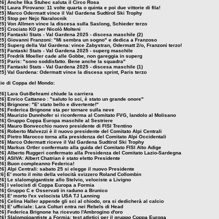
26]
Anche Ilka Stuhec saluta il Circo Rosa
26]
Laura Pirovano: 11 volte quarta o quinta e poi due vittorie di fila!
25]
Marco Odermatt vince il Val Gardena Sudtirol Ski Trophy
25]
Stop per Nejc Naralocnik
25]
Von Allmen vince la discesa sulla Saslong, Schieder terzo
25]
Crociato KO per Nicolò Molteni
25]
Fantaski Stats - Val Gardena 2025 - discesa maschile (2)
25]
Giovanni Franzoni: "Mi sembra un sogno" e dedica a Franzoso
25]
Superg della Val Gardena: vince Zabystran, Odermatt 2/o, Franzoni terzo!
25]
Fantaski Stats - Val Gardena 2025 - superg maschile
25]
Fredrik Moeller cade alle Gobbe, non gareggia in superg
25]
Paris: "sono soddisfatto. Bene anche la squadra"
25]
Fantaski Stats - Val Gardena 2025 - discesa maschile (1)
25]
Val Gardena: Odermatt vince la discesa sprint, Paris terzo
izie di Coppa del Mondo:
26]
Lara Gut-Behrami chiude la carriera
26]
Enrico Cattaneo : "saluto lo sci, è stato un grande onore"
26]
Brignone: "E' stato bello e divertente!"
26]
Federica Brignone sta per tornare sulla neve
26]
Maurizio Dunnhofer si riconferma al Comitato FVG, Iandolo al Molisano
26]
Gruppo Coppa Europa maschile al Sestriere
26]
Mauro Bonvecchio nuovo presidente di FISI Trentino
26]
Roberto Malvezzi è il nuovo presidente del Comitato Alpi Centrali
26]
Pietro Marocco torna alla presidenza del Comitato Alpi Occidentali
26]
Marco Odermatt riceve il Val Gardena Sudtirol Ski Trophy
26]
Markus Ortler confermato alla guida del Comitato FISI Alto Adige
26]
Alberto Ruggeri confermato alla Presidenza del Comitato Lazio-Sardegna
26]
ASIVA: Albert Chatrian è stato eletto Presidente
26]
Buon compleanno Federica!
26]
Alpi Centrali: sabato 25 si elegge il nuovo Presidente
26]
E' morto il mito della velocità svizzero Roland Collombin
26]
Le slalomgigantiste allo Stelvio, velociste a Livigno
26]
I velocisti di Coppa Europa a Formia
26]
Gruppo C e Osservati in raduno a Brunico
26]
E' morto l'ex velocista USA TJ Lanning
26]
Celina Haller appende gli sci al chiodo, ora si dedicherà al calcio
26]
E' ufficiale: Lara Colturi entra nei Rebels di Head
26]
Federica Brignone ha ricevuto l'Ambrogino d'oro
26]
Slalomgigantiste a Formia; test atletici per il gruppo Coppa Europa