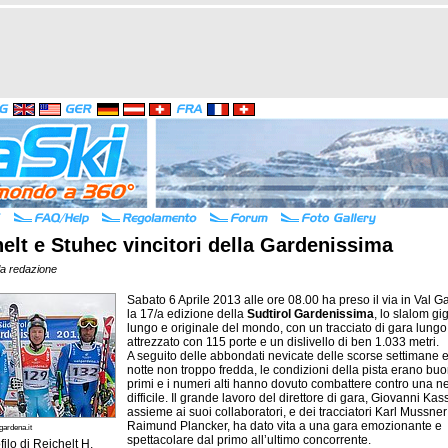
elt e Stuhec vincitori della Gardenissima
la redazione
Sabato 6 Aprile 2013 alle ore 08.00 ha preso il via in Val 
la 17/a edizione della
Sudtirol Gardenissima
, lo slalom gi
lungo e originale del mondo, con un tracciato di gara lungo
attrezzato con 115 porte e un dislivello di ben 1.033 metri.
A seguito delle abbondati nevicate delle scorse settimane 
notte non troppo fredda, le condizioni della pista erano buo
primi e i numeri alti hanno dovuto combattere contro una n
difficile. Il grande lavoro del direttore di gara, Giovanni Kass
assieme ai suoi collaboratori, e dei tracciatori Karl Mussner
Raimund Plancker, ha dato vita a una gara emozionante e
ardena.it
spettacolare dal primo all’ultimo concorrente.
filo di
Reichelt H.