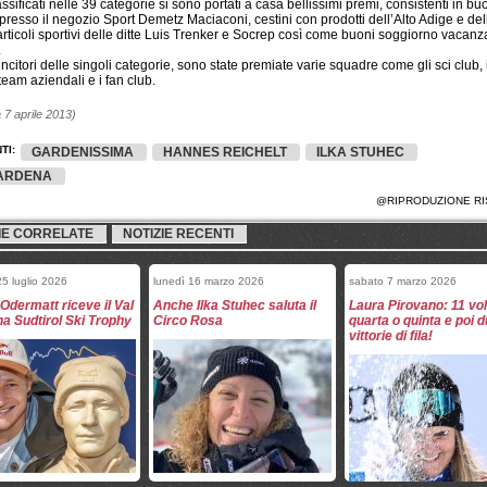
lassificati nelle 39 categorie si sono portati a casa bellissimi premi, consistenti in bu
presso il negozio Sport Demetz Maciaconi, cestini con prodotti dell’Alto Adige e dell
ticoli sportivi delle ditte Luis Trenker e Socrep così come buoni soggiorno vacanza
.
vincitori delle singoli categorie, sono state premiate varie squadre come gli sci club, 
i team aziendali e i fan club.
7 aprile 2013)
TI:
GARDENISSIMA
HANNES REICHELT
ILKA STUHEC
ARDENA
@RIPRODUZIONE RI
IE CORRELATE
NOTIZIE RECENTI
5 luglio 2026
lunedì 16 marzo 2026
sabato 7 marzo 2026
Odermatt riceve il Val
Anche Ilka Stuhec saluta il
Laura Pirovano: 11 vol
a Sudtirol Ski Trophy
Circo Rosa
quarta o quinta e poi 
vittorie di fila!