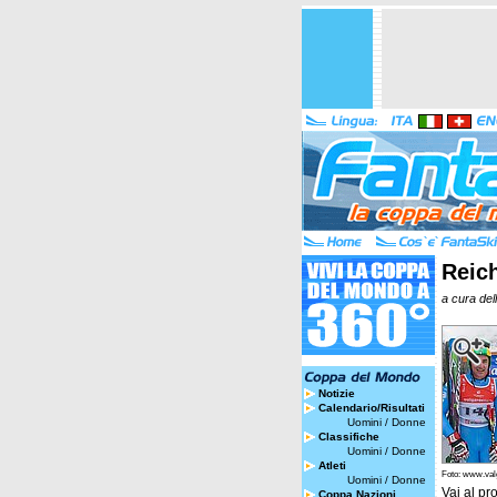
Reich
a cura del
Notizie
Calendario/Risultati
Uomini
/
Donne
Classifiche
Uomini
/
Donne
Atleti
Foto: www.valg
Uomini
/
Donne
Vai al pro
Coppa Nazioni