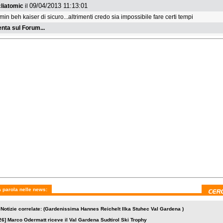
09/04/2013 11:13:01
liatomic
il
in beh kaiser di sicuro...altrimenti credo sia impossibile fare certi tempi
ta sul Forum...
 parola nelle news:
 Notizie correlate: (Gardenissima Hannes Reichelt Ilka Stuhec Val Gardena )
26]
Marco Odermatt riceve il Val Gardena Sudtirol Ski Trophy