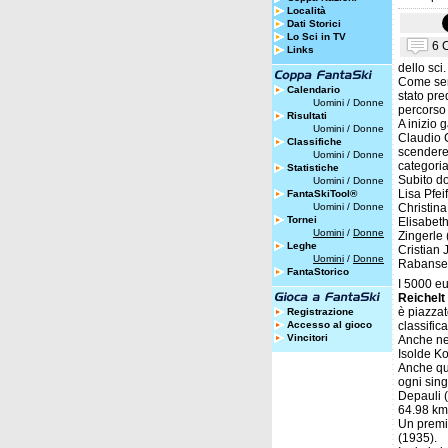
Località
Dati Storici
Lo Sci in TV
6 
Links
dello sci.
Come semp
Calendario
stato pre
Uomini
/
Donne
percorso 
Risultati
A inizio 
Uomini
/
Donne
Claudio C
Classifiche
scendere 
Uomini
/
Donne
categoria
Statistiche
Subito do
Uomini
/
Donne
Lisa Pfei
FantaSkiTool®
Uomini
/
Donne
Christina
Tornei
Elisabeth
Uomini
/
Donne
Zingerle 
Leghe
Cristian 
Uomini
/
Donne
Rabanser 
FantaStorico
I 5000 eu
Reichelt
è piazzat
Registrazione
Accesso al gioco
classific
Vincitori
Anche nel
Isolde Ko
Anche que
ogni sing
Depauli 
64.98 km/
Un premi
(1935).