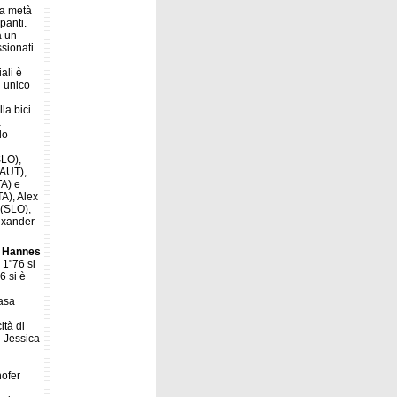
 a metà
panti.
a un
sionati
ali è
n unico
la bici
a
do
SLO),
(AUT),
TA) e
TA), Alex
 (SLO),
lexander
o
Hannes
 1"76 si
6 si è
casa
ità di
i Jessica
hofer