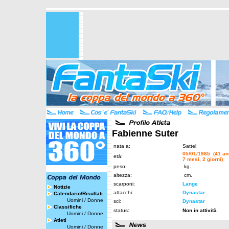
Fabienne Suter
nata a:
Sattel
05/01/1985 (41 an
età:
7 mesi, 2 giorni)
peso:
kg.
altezza:
cm.
scarponi:
Lange
Notizie
attacchi:
Dynastar
Calendario/Risultati
Uomini
/
Donne
sci:
Dynastar
Classifiche
status:
Non in attività
Uomini
/
Donne
Atleti
Uomini
/
Donne