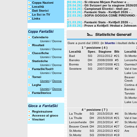
[02.06.26]
-
Si ritirano Mirjam Puchner e ..
Coppa Nazioni
[29.04.26]
-
Gli Svizzeri per la stagione 2026/2
Località
[14.04.26]
-
Campionati Elvetici - titoli per ..
Dati Storici
[22.03.26]
-
Fantaski Stats - Kvitfjell 2026 - ..
Lo Sci in TV
[22.03.26]
-
SOFIA GOGGIA COME PIROVANO:
Links
..
[21.03.26]
-
Fantaski Stats - Kvitfjell 2026 - ..
[19.03.26]
-
Prove a Kvitfjell: Hrobat e Johnson i
Calendario
Uomini
/
Donne
Gare a punti dal 1993: (in
bluetto
i risultati della
Risultati
1 ° posizione ( 4 )
Uomini
/
Donne
Località
Spec.
Stagione
Bib
Località
Classifiche
Bad
SG
2011/2012
#21
St.Moritz
Uomini
/
Donne
Bansko
DH
2008/2009
#5
Lenzerh
Statistiche
Bormio
SG
2007/2008
#21
Garmisc
Uomini
/
Donne
Sestriere
SG
2007/2008
#2
Val d Ise
FantaSkiTool®
Uomini
/
Donne
Lake Lou
Tornei
Beaver
Creek
Uomini
/
Donne
Leghe
Cortina 
Uomini
/
Donne
Bansko
FantaStorico
Tarvisio
St.Moritz
Lake Lou
4 ° posizione ( 7 )
Registrazione
La Thuile
SG
2015/2016
#4
St.Moritz
Accesso al gioco
La Thuile
DH
2015/2016
#21
Val d Ise
Vincitori
Lenzerheide
DH
2013/2014
#7
St.Moritz
Beaver Creek
DH
2013/2014
#27
Cortina 
St.Moritz
SG
2012/2013
#22
Are
St.Moritz
SG
2009/2010
#19