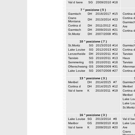
Val d Isere
SG
2009/2010
#18
7 ° posizione ( 5 )
Garmisch
DH
2016/2017
#15
Cortina 
Crans
Cortina 
DH
2013/2014
#23
Montana
Garmisc
Cortina d
DH
2011/2012
#11
Are
Garmisch
DH
2009/2010
#21
Cortina 
St.Moritz
DH
2007/2008
#51
10 ° posizione ( 7 )
St.Moritz
SG
2015/2016
#14
Garmisc
Lake Louise
SG
2012/2013
#22
Cortina 
Lenzerheide
DH
2010/2011
#14
Tarvisio
Tarvisio
SG
2010/2011
#13
Haus
Semmering
GS
2010/2011
#18
Tarvisio
Ofterschwang
GS
2008/2009
#31
Altenmar
Lake Louise
SG
2007/2008
#27
Cortina 
13 ° posizione ( 3 )
Meribel
DH
2014/2015
#7
Garmisc
Cortina d
DH
2014/2015
#12
Meribel
Val d Isere
K
2010/2011
#19
Cortina 
Meribel
Lake Lou
Lake Lou
St.Moritz
16 ° posizione ( 3 )
Lake Louise
SG
2013/2014
#8
Val d Ise
Maribor
GS
2009/2010
#19
Lake Lou
Val d Isere
K
2009/2010
#20
Are
Crans
Montana