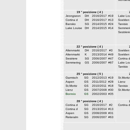
19 ° posizione ( 4 )
Jeongseon
DH
2016/2017
#19
Lake Lou
Cortina d
DH
2016/2017
#13
Soelden
Bansko
SG
2014/2015
#24
Tarvisio
Lake Louise
DH
2014/2015
#14
Semmeri
Sestriere
22 ° posizione ( 4 )
Altenmarkt
DH
2016/2017
#3
Soelden
Altenmarkt
K
2013/2014
#49
Soelden
Sestriere
SG
2006/2007
#47
Cortina 
Semmering
GS
2006/2007
#67
Lake Lou
Tarvisio
25 ° posizione ( 5 )
Garmisch
SG
2012/2013
#19
St.Moritz
Aspen
GS
2011/2012
#28
Lienz
St.Moritz
GS
2010/2011
#18
Tarvisio
Lienz
GS
2007/2008
#30
St.Moritz
Bormio
GS
2002/2003
#35
28 ° posizione ( 4 )
Cortina d
SG
2016/2017
#2
Cortina 
Cortina d
SG
2013/2014
#13
Aspen
GS
2008/2009
#31
Reiteralm
SG
2006/2007
#63