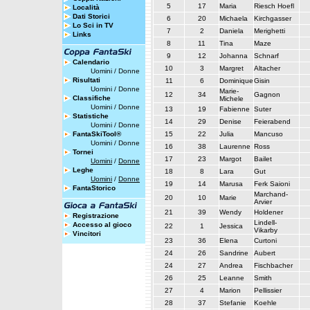
5
17
Maria
Riesch Hoefl
Località
Dati Storici
6
20
Michaela
Kirchgasser
Lo Sci in TV
7
2
Daniela
Merighetti
Links
8
11
Tina
Maze
9
12
Johanna
Schnarf
Calendario
10
3
Margret
Altacher
Uomini
/
Donne
Risultati
11
6
Dominique
Gisin
Uomini
/
Donne
Marie-
12
34
Gagnon
Classifiche
Michele
Uomini
/
Donne
13
19
Fabienne
Suter
Statistiche
14
29
Denise
Feierabend
Uomini
/
Donne
FantaSkiTool®
15
22
Julia
Mancuso
Uomini
/
Donne
16
38
Laurenne
Ross
Tornei
17
23
Margot
Bailet
Uomini
/
Donne
Leghe
18
8
Lara
Gut
Uomini
/
Donne
19
14
Marusa
Ferk Saioni
FantaStorico
Marchand-
20
10
Marie
Arvier
21
39
Wendy
Holdener
Registrazione
Lindell-
Accesso al gioco
22
1
Jessica
Vikarby
Vincitori
23
36
Elena
Curtoni
24
26
Sandrine
Aubert
24
27
Andrea
Fischbacher
26
25
Leanne
Smith
27
4
Marion
Pellissier
28
37
Stefanie
Koehle