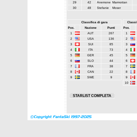
29
42
Anemone
Marmottan
30
48
Stefanie
Moser
Classifica di gara
Classif
Pos.
Nazione
Punti
Pos.
1
AUT
267
1
2
USA
136
2
3
SUI
85
3
4
ITA
73
4
5
GER
45
5
6
SLO
44
6
7
FRA
38
7
8
CAN
22
8
9
SWE
9
9
10
STARLIST COMPLETA