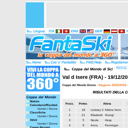
-
RISUL
Val d Isere (FRA) - 19/12/2
Coppa del Mondo Donne
-
Stagione 2025/2026
-
Notizie
Posiz.
Pettor.
Atleta
Calendario/Risultati
Uomini
/
Donne
1
18
Lindsey C.
Kildow Vonn
Classifiche
2
21
Elisabeth
Goergl
Uomini
/
Donne
Atleti
3
5
Nicole
Hosp
Uomini
/
Donne
4
9
Anna
Fenninger
Coppa Nazioni