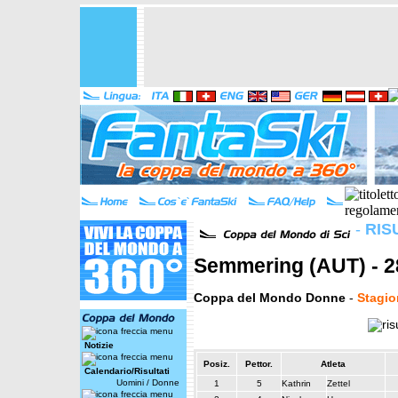
-
RIS
Semmering (AUT) - 2
Coppa del Mondo Donne
-
Stagio
Notizie
Posiz.
Pettor.
Atleta
Calendario/Risultati
Uomini
/
Donne
1
5
Kathrin
Zettel