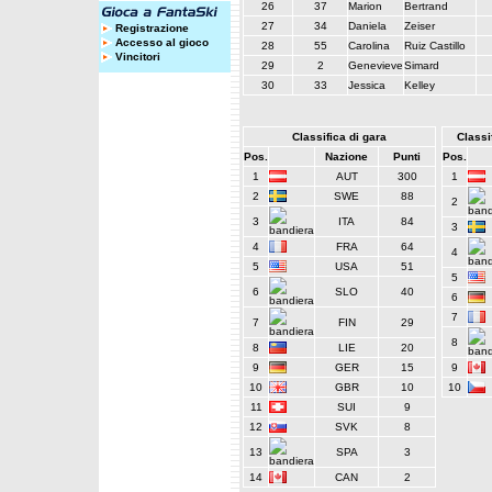
26
37
Marion
Bertrand
27
34
Daniela
Zeiser
Registrazione
Accesso al gioco
28
55
Carolina
Ruiz Castillo
Vincitori
29
2
Genevieve
Simard
30
33
Jessica
Kelley
Classifica di gara
Classif
Pos.
Nazione
Punti
Pos.
1
AUT
300
1
2
SWE
88
2
3
ITA
84
3
4
FRA
64
4
5
USA
51
5
6
SLO
40
6
7
7
FIN
29
8
8
LIE
20
9
GER
15
9
10
GBR
10
10
11
SUI
9
12
SVK
8
13
SPA
3
14
CAN
2