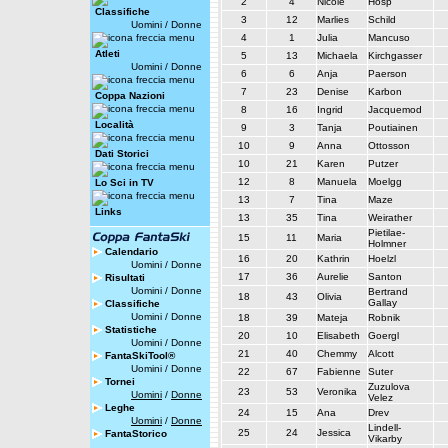
2
4
Nicole
Hosp
Classifiche
3
12
Marlies
Schild
Uomini
/
Donne
4
1
Julia
Mancuso
Atleti
5
13
Michaela
Kirchgasser
Uomini
/
Donne
6
6
Anja
Paerson
7
23
Denise
Karbon
Coppa Nazioni
8
16
Ingrid
Jacquemod
Località
9
3
Tanja
Poutiainen
10
9
Anna
Ottosson
Dati Storici
10
21
Karen
Putzer
12
8
Manuela
Moelgg
Lo Sci in TV
13
7
Tina
Maze
Links
13
35
Tina
Weirather
Pietilae-
15
11
Maria
Holmner
Calendario
16
20
Kathrin
Hoelzl
Uomini
/
Donne
17
36
Aurelie
Santon
Risultati
Uomini
/
Donne
Bertrand
18
43
Olivia
Gallay
Classifiche
Uomini
/
Donne
18
39
Mateja
Robnik
Statistiche
20
10
Elisabeth
Goergl
Uomini
/
Donne
21
40
Chemmy
Alcott
FantaSkiTool®
Uomini
/
Donne
22
67
Fabienne
Suter
Tornei
Zuzulova
23
53
Veronika
Uomini
/
Donne
Velez
Leghe
24
15
Ana
Drev
Uomini
/
Donne
Lindell-
25
24
Jessica
FantaStorico
Vikarby