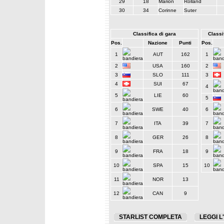
29
18
Marion
Rolland
30
34
Corinne
Suter
Classifica di gara
Classif
Pos.
Nazione
Punti
Pos.
1
AUT
162
1
2
USA
160
2
3
SLO
111
3
4
SUI
67
4
5
LIE
60
5
6
SWE
40
6
7
ITA
39
7
8
GER
26
8
9
FRA
18
9
10
SPA
15
10
11
NOR
13
12
CAN
9
STARLIST COMPLETA
LEGGI L