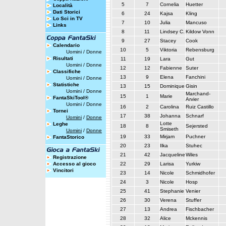
5
7
Cornelia
Huetter
Località
Dati Storici
6
24
Kajsa
Kling
Lo Sci in TV
7
10
Julia
Mancuso
Links
8
11
Lindsey C.
Kildow Vonn
9
27
Stacey
Cook
Calendario
10
5
Viktoria
Rebensburg
Uomini
/
Donne
Risultati
11
19
Lara
Gut
Uomini
/
Donne
12
12
Fabienne
Suter
Classifiche
13
9
Elena
Fanchini
Uomini
/
Donne
Statistiche
13
15
Dominique
Gisin
Uomini
/
Donne
Marchand-
15
1
Marie
FantaSkiTool®
Arvier
Uomini
/
Donne
16
2
Carolina
Ruiz Castillo
Tornei
17
38
Johanna
Schnarf
Uomini
/
Donne
Lotte
Leghe
18
8
Sejersted
Smiseth
Uomini
/
Donne
19
33
Mirjam
Puchner
FantaStorico
20
23
Ilka
Stuhec
21
42
Jacqueline
Wiles
Registrazione
Accesso al gioco
22
29
Larisa
Yurkiw
Vincitori
23
14
Nicole
Schmidhofer
24
3
Nicole
Hosp
25
41
Stephanie
Venier
26
30
Verena
Stuffer
27
13
Andrea
Fischbacher
28
32
Alice
Mckennis