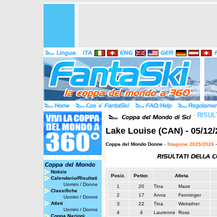
-
RISUL
Lake Louise (CAN) - 05/12/
Coppa del Mondo Donne
-
Stagione 2025/2026
-
Notizie
Posiz.
Pettor.
Atleta
Calendario/Risultati
Uomini
/
Donne
1
20
Tina
Maze
Classifiche
2
17
Anna
Fenninger
Uomini
/
Donne
Atleti
3
22
Tina
Weirather
Uomini
/
Donne
4
4
Laurenne
Ross
Coppa Nazioni