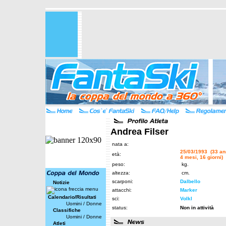
Andrea Filser
nata a:
25/03/1993 (33 an
età:
4 mesi, 16 giorni)
peso:
kg.
altezza:
cm.
scarponi:
Dalbello
Notizie
attacchi:
Marker
Calendario/Risultati
sci:
Volkl
Uomini
/
Donne
status:
Non in attività
Classifiche
Uomini
/
Donne
Atleti