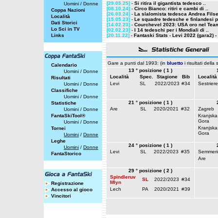
[29.05.25]
-
Si ritira il gigantista tedesco ..
Uomini
/
Donne
[08.10.24]
-
Circo Bianco: ritiri e cambi di ..
Coppa Nazioni
[26.03.24]
-
La slalomista tedesca Andrea Filser
Località
[15.05.23]
-
Le squadre tedesche e finlandesi pe
Dati Storici
[14.02.23]
-
Courchevel 2023: USA oro nel Team
Lo Sci in TV
[02.02.23]
-
I 14 tedeschi per i Mondiali di ..
Links
[20.11.22]
-
Fantaski Stats - Levi 2022 (gara2) - 
Gare a punti dal 1993: (in
bluetto
i risultati della
Calendario
13 ° posizione ( 1 )
Uomini
/
Donne
Località
Spec.
Stagione
Bib
Località
Risultati
Levi
SL
2022/2023
#34
Sestriere
Uomini
/
Donne
Classifiche
Uomini
/
Donne
21 ° posizione ( 1 )
Statistiche
Are
SL
2020/2021
#32
Zagreb
Uomini
/
Donne
FantaSkiTool®
Kranjska
Gora
Uomini
/
Donne
Kranjska
Tornei
Gora
Uomini
/
Donne
Leghe
24 ° posizione ( 1 )
Uomini
/
Donne
Levi
SL
2022/2023
#35
Semmeri
FantaStorico
Are
29 ° posizione ( 2 )
Spindleruv
SL
2022/2023
#34
Mlyn
Registrazione
Lech
PA
2020/2021
#39
Accesso al gioco
Vincitori