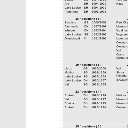
Are
DH
1994/1995
Haus
Lake Louise
DH
1994/1995
Panorama
DH
1991/1992
16 ° posizione ( 5 )
Sestriere
GS
2000/2001
Park City
Altenmarkt
DH
1997/1998
Mammot
Whistler
DH
1993/1994
Val d Ise
Lake Louise
SG
1992/1993
Veysonn
Grindelwald
K
1991/1992
Lake Lou
Cortina 
Cortina 
Vail
Crans
Montana
19 ° posizione ( 5 )
Lienz
GS
1999/2000
Vail
Maribor
SG
1998/1999
Sierra
Nevada
Lake Louise
SG
1997/1998
S.Cateri
Lake Louise
DH
1996/1997
Vail
SG
1994/1995
22 ° posizione ( 4 )
St.Anton
DH
1998/1999
Maribor
Vail
SG
1996/1997
Mammot
Cortina d
DH
1994/1995
Mammot
St.Anton
DH
1993/1994
Cortina 
25 ° posizione ( 5 )