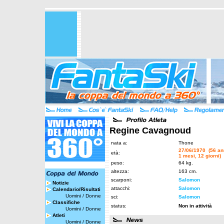
Regine Cavagnoud
nata a:
Thone
27/06/1970 (56 an
età:
1 mesi, 12 giorni)
peso:
64 kg.
altezza:
163 cm.
scarponi:
Salomon
Notizie
attacchi:
Salomon
Calendario/Risultati
Uomini
/
Donne
sci:
Salomon
Classifiche
status:
Non in attività
Uomini
/
Donne
Atleti
Uomini
/
Donne