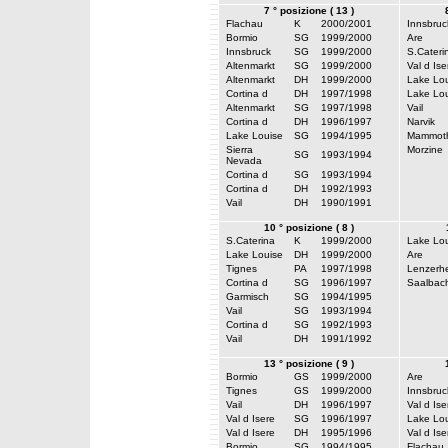
7 ° posizione ( 13 )
Flachau
K
2000/2001
Innsbruc
Bormio
SG
1999/2000
Are
Innsbruck
SG
1999/2000
S.Cateri
Altenmarkt
SG
1999/2000
Val d Ise
Altenmarkt
DH
1999/2000
Lake Lou
Cortina d
DH
1997/1998
Lake Lou
Altenmarkt
SG
1997/1998
Vail
Cortina d
DH
1996/1997
Narvik
Lake Louise
SG
1994/1995
Mammot
Sierra
Morzine
SG
1993/1994
Nevada
Cortina d
SG
1993/1994
Cortina d
DH
1992/1993
Vail
DH
1990/1991
10 ° posizione ( 8 )
S.Caterina
K
1999/2000
Lake Lou
Lake Louise
DH
1999/2000
Are
Tignes
PA
1997/1998
Lenzerh
Cortina d
SG
1996/1997
Saalbac
Garmisch
SG
1994/1995
Vail
SG
1993/1994
Cortina d
SG
1992/1993
Vail
DH
1991/1992
13 ° posizione ( 9 )
Bormio
GS
1999/2000
Are
Tignes
GS
1999/2000
Innsbruc
Vail
DH
1996/1997
Val d Ise
Val d Isere
SG
1996/1997
Lake Lou
Val d Isere
DH
1995/1996
Val d Ise
Bormio
SG
1994/1995
Flachau