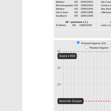
Maribor
GS
2000/2001
Val d Ise
Berchtesgaden
GS
1999/2000
Cortina 
Maribor
GS
1999/2000
Alta Bad
Val d Isere
GS
1995/1996
Lilleham
Saalbach
DH
1994/1995
28 ° posizione ( 1 )
St.Moritz
DH
1999/2000
Lake Lou
Pettorali Gigante (33)
Risultati Gigante