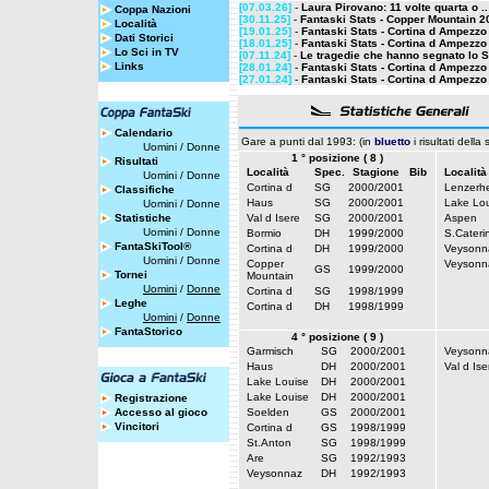
[07.03.26]
-
Laura Pirovano: 11 volte quarta o ..
Coppa Nazioni
[30.11.25]
-
Fantaski Stats - Copper Mountain 20
Località
[19.01.25]
-
Fantaski Stats - Cortina d Ampezzo 
Dati Storici
[18.01.25]
-
Fantaski Stats - Cortina d Ampezzo 
Lo Sci in TV
[07.11.24]
-
Le tragedie che hanno segnato lo Sc
Links
[28.01.24]
-
Fantaski Stats - Cortina d Ampezzo 
[27.01.24]
-
Fantaski Stats - Cortina d Ampezzo 
Calendario
Gare a punti dal 1993: (in
bluetto
i risultati della
Uomini
/
Donne
1 ° posizione ( 8 )
Risultati
Località
Spec.
Stagione
Bib
Località
Uomini
/
Donne
Cortina d
SG
2000/2001
Lenzerh
Classifiche
Haus
SG
2000/2001
Lake Lou
Uomini
/
Donne
Statistiche
Val d Isere
SG
2000/2001
Aspen
Uomini
/
Donne
Bormio
DH
1999/2000
S.Cateri
FantaSkiTool®
Cortina d
DH
1999/2000
Veysonn
Uomini
/
Donne
Copper
Veysonn
GS
1999/2000
Tornei
Mountain
Uomini
/
Donne
Cortina d
SG
1998/1999
Leghe
Cortina d
DH
1998/1999
Uomini
/
Donne
FantaStorico
4 ° posizione ( 9 )
Garmisch
SG
2000/2001
Veysonn
Haus
DH
2000/2001
Val d Ise
Lake Louise
DH
2000/2001
Lake Louise
DH
2000/2001
Registrazione
Accesso al gioco
Soelden
GS
2000/2001
Vincitori
Cortina d
GS
1998/1999
St.Anton
SG
1998/1999
Are
SG
1992/1993
Veysonnaz
DH
1992/1993