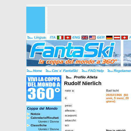
Rudolf Nierlich
nato a:
Bad Ischl
20/02/1966 (60
il:
anni, 5 mesi, 20
giorni)
peso:
altezza:
Notizie
scarponi:
Calendario/Risultati
attacchi:
Uomini
/
Donne
Classifiche
sci:
Uomini
/
Donne
status:
Non in attività