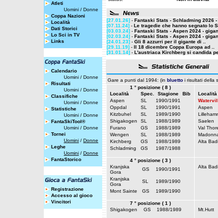
Atleti
Uomini
/
Donne
Coppa Nazioni
[27.01.26]
-
Fantaski Stats - Schladming 2026 - 
Località
[07.11.24]
-
Le tragedie che hanno segnato lo Sc
Dati Storici
[03.03.24]
-
Fantaski Stats - Aspen 2024 - gigant
Lo Sci in TV
[02.03.24]
-
Fantaski Stats - Aspen 2024 - gigant
Links
[24.01.23]
-
Gli 8 azzurri per il gigante di ..
[29.11.19]
-
Il 18 dicembre Coppa Europa ad ..
[31.01.14]
-
L'austriaca Kirchberg si candida pe
Calendario
Uomini
/
Donne
Gare a punti dal 1994: (in
bluetto
i risultati della
Risultati
1 ° posizione ( 8 )
Uomini
/
Donne
Località
Spec.
Stagione
Bib
Località
Classifiche
Aspen
SL
1990/1991
Watervil
Uomini
/
Donne
Oppdal
SL
1990/1991
Aspen
Statistiche
Kitzbuhel
SL
1989/1990
Lilleham
Uomini
/
Donne
Shigakogen
SL
1988/1989
Saelen
FantaSkiTool®
Uomini
/
Donne
Furano
GS
1988/1989
Val Thor
Tornei
Wengen
SL
1988/1989
Madonna
Uomini
/
Donne
Kirchberg
GS
1988/1989
Alta Bad
Leghe
Schladming
GS
1987/1988
Uomini
/
Donne
FantaStorico
4 ° posizione ( 3 )
Kranjska
Alta Bad
GS
1990/1991
Gora
Kranjska
SL
1989/1990
Gora
Registrazione
Mont Sainte
GS
1989/1990
Accesso al gioco
Vincitori
7 ° posizione ( 1 )
Shigakogen
GS
1988/1989
Mt.Hutt