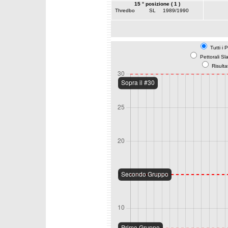
15 ° posizione ( 1 )
Thredbo
SL
1989/1990
Tutti i 
Pettorali Sl
Risulta