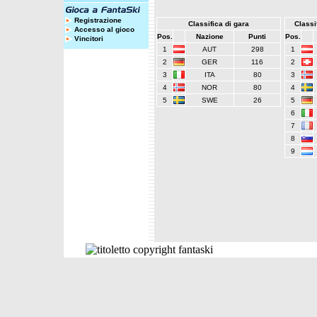
Registrazione
Classifica di gara
Classif
Accesso al gioco
Pos.
Nazione
Punti
Pos.
Vincitori
1
AUT
298
1
2
GER
116
2
3
ITA
80
3
4
NOR
80
4
5
SWE
26
5
6
7
8
9