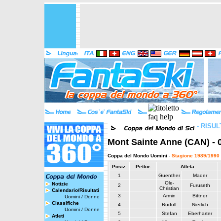
-
RISUL
Mont Sainte Anne (CAN) - 
Coppa del Mondo Uomini
-
Stagione 1989/1990
Posiz.
Pettor.
Atleta
1
Guenther
Mader
Ole-
Notizie
2
Furuseth
Christian
Calendario/Risultati
3
Armin
Bittner
Uomini
/
Donne
Classifiche
4
Rudolf
Nierlich
Uomini
/
Donne
5
Stefan
Eberharter
Atleti