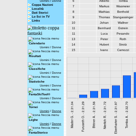
Uomini
/
Donne
6
Alberto
Tomba
Coppa Nazioni
7
Markus
Wasmeier
Località
8
Mathias
Berthold
Dati Storici
Lo Sci in TV
9
Thomas
Stangassinger
Links
10
Johan
Wallner
11
Bernhard
Gstrein
11
Luca
Pesando
13
Peter
Roth
Calendario
14
Hubert
Strolz
Uomini
/
Donne
15
Ivano
Camozzi
Risultati
Uomini
/
Donne
Classifiche
Uomini
/
Donne
Statistiche
Uomini
/
Donne
FantaSkiTool®
Uomini
/
Donne
Tornei
Uomini
/
Donne
Leghe
Uomini
/
Donne
FantaStorico