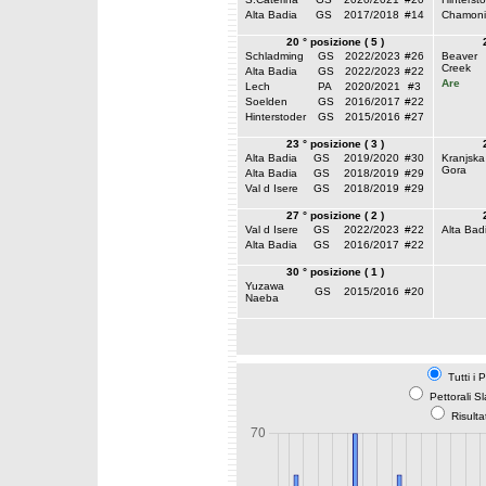
Alta Badia
GS
2017/2018
#14
Chamoni
20 ° posizione ( 5 )
Schladming
GS
2022/2023
#26
Beaver
Creek
Alta Badia
GS
2022/2023
#22
Are
Lech
PA
2020/2021
#3
Soelden
GS
2016/2017
#22
Hinterstoder
GS
2015/2016
#27
23 ° posizione ( 3 )
Alta Badia
GS
2019/2020
#30
Kranjska
Gora
Alta Badia
GS
2018/2019
#29
Val d Isere
GS
2018/2019
#29
27 ° posizione ( 2 )
Val d Isere
GS
2022/2023
#22
Alta Bad
Alta Badia
GS
2016/2017
#22
30 ° posizione ( 1 )
Yuzawa
GS
2015/2016
#20
Naeba
Tutti i 
Pettorali S
Risulta