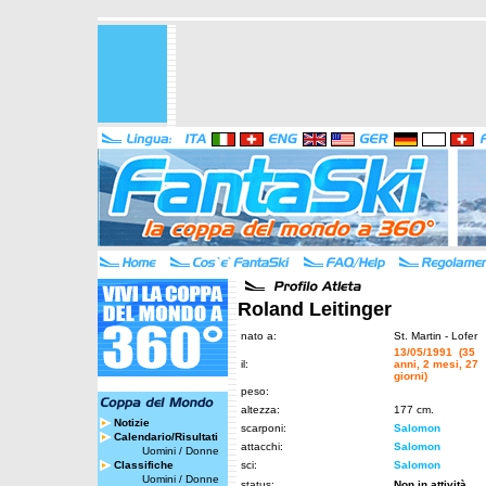
Roland Leitinger
nato a:
St. Martin - Lofer
13/05/1991 (35
il:
anni, 2 mesi, 27
giorni)
peso:
altezza:
177 cm.
Notizie
scarponi:
Salomon
Calendario/Risultati
attacchi:
Salomon
Uomini
/
Donne
Classifiche
sci:
Salomon
Uomini
/
Donne
status:
Non in attività