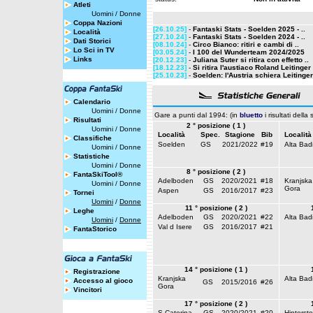
Atleti
Uomini
/
Donne
Coppa Nazioni
[26.10.25]
-
Fantaski Stats - Soelden 2025 - ..
Località
[27.10.24]
-
Fantaski Stats - Soelden 2024 - ..
Dati Storici
[08.10.24]
-
Circo Bianco: ritiri e cambi di ..
Lo Sci in TV
[03.05.24]
-
I 100 del Wunderteam 2024/2025
Links
[20.12.23]
-
Juliana Suter si ritira con effetto ..
[18.12.23]
-
Si ritira l'austiaco Roland Leitinger
[25.10.23]
-
Soelden: l'Austria schiera Leitinger 
Calendario
Uomini
/
Donne
Gare a punti dal 1994: (in
bluetto
i risultati della
Risultati
2 ° posizione ( 1 )
Uomini
/
Donne
Località
Spec.
Stagione
Bib
Località
Classifiche
Soelden
GS
2021/2022
#19
Alta Bad
Uomini
/
Donne
Statistiche
Uomini
/
Donne
8 ° posizione ( 2 )
FantaSkiTool®
Adelboden
GS
2020/2021
#18
Kranjska
Uomini
/
Donne
Gora
Aspen
GS
2016/2017
#23
Tornei
Uomini
/
Donne
11 ° posizione ( 2 )
Leghe
Adelboden
GS
2020/2021
#22
Alta Bad
Uomini
/
Donne
Val d Isere
GS
2016/2017
#21
FantaStorico
14 ° posizione ( 1 )
Registrazione
Kranjska
Alta Bad
Accesso al gioco
GS
2015/2016
#26
Gora
Vincitori
17 ° posizione ( 2 )
S.Caterina
GS
2020/2021
#20
Hinterst