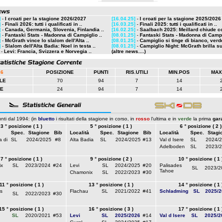
]
-
I croati per la stagione 2026/2027
[16.04.25]
-
I croati per la stagione 2025/2026
]
-
Finali 2026: tutti i qualificati in ..
[16.03.25]
-
Finali 2025: tutti i qualificati in ..
]
-
Canada, Germania, Slovenia, Finlandia ..
[16.02.25]
-
Saalbach 2025: Meillard chiude co
]
-
Fantaski Stats - Madonna di Campiglio ..
[08.01.25]
-
Fantaski Stats - Madonna di Campi
]
-
McGrath vince lo slalom dell'Alta ..
[08.01.25]
-
Campiglio si tinge di bianco, verde
]
-
Slalom dell'Alta Badia: Noel in testa ..
[08.01.25]
-
Campiglio Night: McGrath brilla sul
-
Levi: Francia, Svizzera e Norvegia ..
(altre news....)
26
POSIZIONE
PUNTI
RIS.UTILI
MIN.POS
MAX
LE
70
94
7
14
LE
24
94
7
14
nti dal 1994: (in
bluetto
i risultati della stagione in corso, in
rosso
l'ultima e in
verde
la prima
gar
3 ° posizione ( 1 )
5 ° posizione ( 1 )
6 ° posizione ( 2 )
Spec.
Stagione
Bib
Località
Spec.
Stagione
Bib
Località
Spec.
Stagi
 di
SL
2024/2025
#8
Alta Badia
SL
2024/2025
#13
Val d Isere
SL
2024/
Adelboden
SL
2023/
7 ° posizione ( 1 )
9 ° posizione ( 2 )
10 ° posizione ( 1 
x
SL
2023/2024
#24
Levi
SL
2024/2025
#20
Palisades
SL
2023/2
Tahoe
Chamonix
SL
2022/2023
#30
11 ° posizione ( 1 )
13 ° posizione ( 1 )
14 ° posizione ( 1 
s
Flachau
SL
2021/2022
#41
Schladming
SL
2025/2
SL
2022/2023
#30
15 ° posizione ( 1 )
16 ° posizione ( 3 )
17 ° posizione ( 1 
SL
2020/2021
#53
Levi
SL
2025/2026
#14
Val d Isere
SL
2025/2