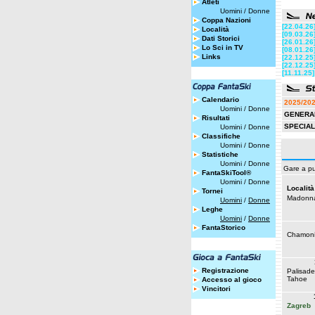
Atleti
Uomini
/
Donne
Coppa Nazioni
[22.04.26
Località
[09.03.26
Dati Storici
[26.01.26
Lo Sci in TV
[08.01.26
Links
[22.12.25
[22.12.25
[11.11.25]
Calendario
2025/20
Uomini
/
Donne
GENERA
Risultati
SPECIA
Uomini
/
Donne
Classifiche
Uomini
/
Donne
Statistiche
Uomini
/
Donne
Gare a pu
FantaSkiTool®
Uomini
/
Donne
Località
Tornei
Madonna
Uomini
/
Donne
Leghe
Uomini
/
Donne
FantaStorico
Chamoni
Registrazione
Palisade
Tahoe
Accesso al gioco
Vincitori
Zagreb