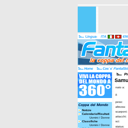
Samu
nato a:
il:
peso:
altezza:
Notizie
scarponi:
Calendario/Risultati
attacchi:
Uomini
/
Donne
Classifiche
sci:
Uomini
/
Donne
status: