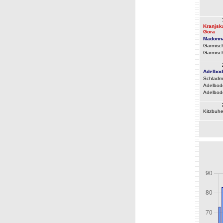
Kranjsk
Gora
Madonna
Garmisc
Garmisc
Adelbod
Schladm
Adelbod
Adelbod
Kitzbuhe