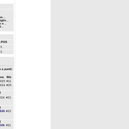
n ..
glio ..
 e ..
 ..
.POS
21
21
a a punti
)
one
Bib
2025
#11
2024
#25
)
024
#21
)
026
#22
)
026
#11