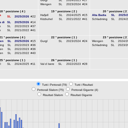
Gurgl
SL
2024/2025
#17
Wengen
SL
2023/2024
#24
18 ° posizione ( 4 )
19 ° posizione ( 2 )
20 ° posizione ( 2 
a
Hafjell
SL
2024/2025
#15
Alta Badia
SL
2025/
SL
2025/2026
#22
Kitzbuhel
SL
2021/2022
#41
Schladming
SL
2024/
 di
SL
2025/2026
#14
h
SL
2022/2023
#37
h
SL
2021/2022
#41
21 ° posizione ( 4 )
22 ° posizione ( 1 )
23 ° posizione ( 2 
en
SL
2025/2026
#15
Gurgl
SL
2023/2024
#24
Wengen
SL
2024/2
ing
SL
2022/2023
#36
Schladming
SL
2023/2
en
SL
2022/2023
#36
en
SL
2021/2022
#40
25 ° posizione ( 1 )
26 ° posizione ( 1 )
l
SL
2024/2025
#11
Val d Isere
SL
2022/2023
#28
Tutti i Pettorali (79)
Tutti i Risultati
Pettorali Slalom (75)
Pettorali Gigante (4)
Risultati Slalom
Risultati Gigante