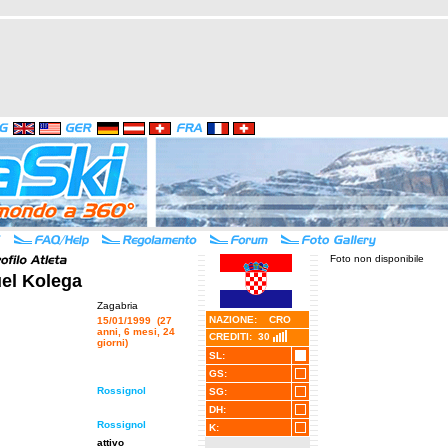
Foto non disponibile
el Kolega
Zagabria
NAZIONE: CRO
15/01/1999 (27
anni, 6 mesi, 24
CREDITI: 30
giorni)
SL:
GS:
Rossignol
SG:
DH:
Rossignol
K:
attivo