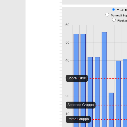
Tutti i 
Pettorali Su
Risulta