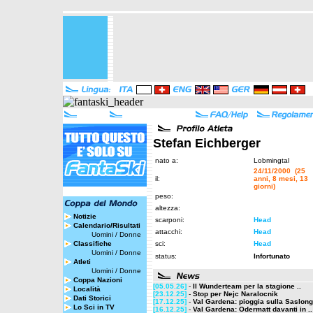
Stefan Eichberger
nato a:
Lobmingtal
24/11/2000 (25
il:
anni, 8 mesi, 13
giorni)
peso:
altezza:
Notizie
scarponi:
Head
Calendario/Risultati
attacchi:
Head
Uomini
/
Donne
Classifiche
sci:
Head
Uomini
/
Donne
status:
Infortunato
Atleti
Uomini
/
Donne
Coppa Nazioni
[05.05.26]
-
Il Wunderteam per la stagione ..
Località
[23.12.25]
-
Stop per Nejc Naralocnik
Dati Storici
[17.12.25]
-
Val Gardena: pioggia sulla Saslong,
Lo Sci in TV
[16.12.25]
-
Val Gardena: Odermatt davanti in ..