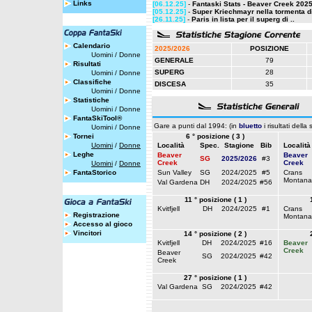
Links
[06.12.25]
-
Fantaski Stats - Beaver Creek 2025 
[05.12.25]
-
Super Kriechmayr nella tormenta di
[26.11.25]
-
Paris in lista per il superg di ..
Calendario
2025/2026
POSIZIONE
Uomini
/
Donne
GENERALE
79
Risultati
SUPERG
28
Uomini
/
Donne
Classifiche
DISCESA
35
Uomini
/
Donne
Statistiche
Uomini
/
Donne
FantaSkiTool®
Gare a punti dal 1994: (in
bluetto
i risultati della
Uomini
/
Donne
Tornei
6 ° posizione ( 3 )
Uomini
/
Donne
Località
Spec.
Stagione
Bib
Località
Leghe
Beaver
Beaver
SG
2025/2026
#3
Creek
Creek
Uomini
/
Donne
FantaStorico
Sun Valley
SG
2024/2025
#5
Crans
Montana
Val Gardena
DH
2024/2025
#56
11 ° posizione ( 1 )
Kvitfjell
DH
2024/2025
#1
Crans
Registrazione
Montana
Accesso al gioco
Vincitori
14 ° posizione ( 2 )
Kvitfjell
DH
2024/2025
#16
Beaver
Creek
Beaver
SG
2024/2025
#42
Creek
27 ° posizione ( 1 )
Val Gardena
SG
2024/2025
#42