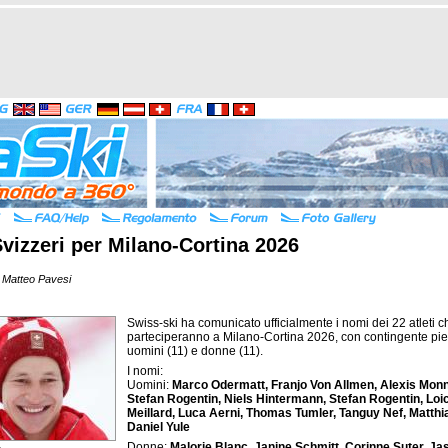
Svizzeri per Milano-Cortina 2026
 Matteo Pavesi
Swiss-ski ha comunicato ufficialmente i nomi dei 22 atleti c
parteciperanno a Milano-Cortina 2026, con contingente pie
uomini (11) e donne (11).
I nomi:
Uomini:
Marco Odermatt, Franjo Von Allmen, Alexis Monn
Stefan Rogentin, Niels Hintermann, Stefan Rogentin, Loi
Meillard, Luca Aerni, Thomas Tumler, Tanguy Nef, Matthia
Daniel Yule
Donne:
Malorie Blanc, Janine Schmitt, Corinne Suter, J