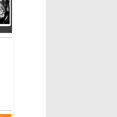
ll
le
heib,