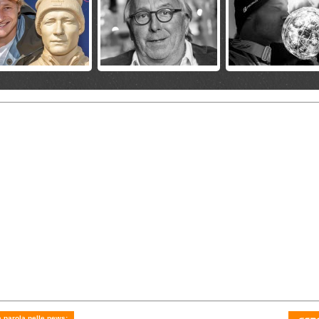
9 aprile 2026
giovedì 26 marzo 2026
sabato 21 marzo 2026
 Epp guiderà le
Mikaela Shiffrin e Marco
Fantaski Stats - Kvitfje
te elvetiche al posto
Odermatt Paperoni della
2026 - discesa maschi
fan Abplanalp
Coppa 2026
21 marzo 2026
domenica 15 marzo 2026
sabato 14 marzo 2026
e di Kvitfjell! 20esima
Finali 2026: tutti i qualificati
Are: Rast davanti a Sc
a in carriera
in superg
Goggia 8/a, Zenere 9/a
 parola nelle news: