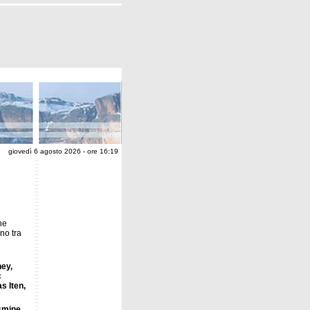
giovedì 6 agosto 2026 - ore 16:19
he
no tra
ey,
c
s Iten,
asmine