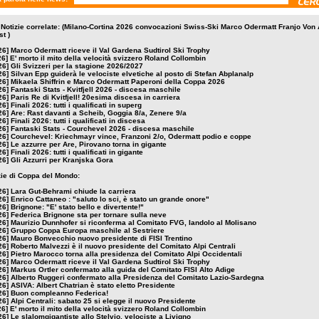
 Notizie correlate: (Milano-Cortina 2026 convocazioni Swiss-Ski Marco Odermatt Franjo Von
t )
26]
Marco Odermatt riceve il Val Gardena Sudtirol Ski Trophy
26]
E' morto il mito della velocità svizzero Roland Collombin
26]
Gli Svizzeri per la stagione 2026/2027
26]
Silvan Epp guiderà le velociste elvetiche al posto di Stefan Abplanalp
26]
Mikaela Shiffrin e Marco Odermatt Paperoni della Coppa 2026
26]
Fantaski Stats - Kvitfjell 2026 - discesa maschile
26]
Paris Re di Kvitfjell! 20esima discesa in carriera
26]
Finali 2026: tutti i qualificati in superg
26]
Are: Rast davanti a Scheib, Goggia 8/a, Zenere 9/a
26]
Finali 2026: tutti i qualificati in discesa
26]
Fantaski Stats - Courchevel 2026 - discesa maschile
26]
Courchevel: Kriechmayr vince, Franzoni 2/o, Odermatt podio e coppe
26]
Le azzurre per Are, Pirovano torna in gigante
26]
Finali 2026: tutti i qualificati in gigante
26]
Gli Azzurri per Kranjska Gora
izie di Coppa del Mondo:
26]
Lara Gut-Behrami chiude la carriera
26]
Enrico Cattaneo : "saluto lo sci, è stato un grande onore"
26]
Brignone: "E' stato bello e divertente!"
26]
Federica Brignone sta per tornare sulla neve
26]
Maurizio Dunnhofer si riconferma al Comitato FVG, Iandolo al Molisano
26]
Gruppo Coppa Europa maschile al Sestriere
26]
Mauro Bonvecchio nuovo presidente di FISI Trentino
26]
Roberto Malvezzi è il nuovo presidente del Comitato Alpi Centrali
26]
Pietro Marocco torna alla presidenza del Comitato Alpi Occidentali
26]
Marco Odermatt riceve il Val Gardena Sudtirol Ski Trophy
26]
Markus Ortler confermato alla guida del Comitato FISI Alto Adige
26]
Alberto Ruggeri confermato alla Presidenza del Comitato Lazio-Sardegna
26]
ASIVA: Albert Chatrian è stato eletto Presidente
26]
Buon compleanno Federica!
26]
Alpi Centrali: sabato 25 si elegge il nuovo Presidente
26]
E' morto il mito della velocità svizzero Roland Collombin
26]
Le slalomgigantiste allo Stelvio, velociste a Livigno