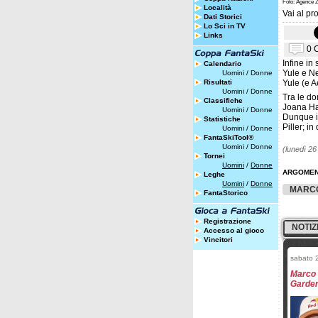
Foto: Agence
Località
Vai al pro
Dati Storici
Lo Sci in TV
Links
0 
Infine in 
Calendario
Yule e N
Uomini
/
Donne
Risultati
Yule (e A
Uomini
/
Donne
Tra le do
Classifiche
Joana Ha
Uomini
/
Donne
Dunque in
Statistiche
Piller; i
Uomini
/
Donne
FantaSkiTool®
Uomini
/
Donne
(lunedì 26
Tornei
Uomini
/
Donne
ARGOMEN
Leghe
Uomini
/
Donne
MARC
FantaStorico
Registrazione
NOTIZ
Accesso al gioco
Vincitori
sabato 2
Marco 
Garden