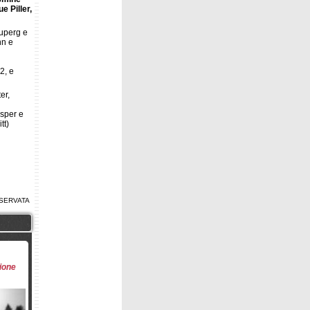
e Piller,
superg e
nn e
2, e
er,
asper e
tt)
SERVATA
gione