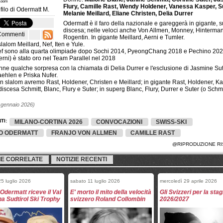
 Zoom
Flury, Camille Rast, Wendy Holdener, Vanessa Kasper, Su
filo di
Odermatt M.
Melanie Meillard, Eliane Christen, Delia Durrer
Odermatt è il faro della nazionale e gareggerà in gigante, 
discesa; nelle veloci anche Von Allmen, Monney, Hinterma
Commenti
Rogentin. In gigante Meillard, Aerni e Tumler.
slalom Meillard, Nef, Iten e Yule.
ef sono alla quarta olimpiade dopo Sochi 2014, PyeongChang 2018 e Pechino 202
erni) è stato oro nel Team Parallel nel 2018
nne qualche sorpresa con la chiamata di Delia Durrer e l'esclusione di Jasmine Sut
ehlen e Priska Nufer.
 slalom avremo Rast, Holdener, Christen e Meillard; in gigante Rast, Holdener, K
n discesa Schmitt, Blanc, Flury e Suter; in superg Blanc, Flury, Durrer e Suter (o Schmi
 gennaio 2026)
TI:
MILANO-CORTINA 2026
CONVOCAZIONI
SWISS-SKI
O ODERMATT
FRANJO VON ALLMEN
CAMILLE RAST
@RIPRODUZIONE RI
IE CORRELATE
NOTIZIE RECENTI
5 luglio 2026
sabato 11 luglio 2026
mercoledì 29 aprile 2026
Odermatt riceve il Val
E' morto il mito della velocità
Gli Svizzeri per la sta
a Sudtirol Ski Trophy
svizzero Roland Collombin
2026/2027