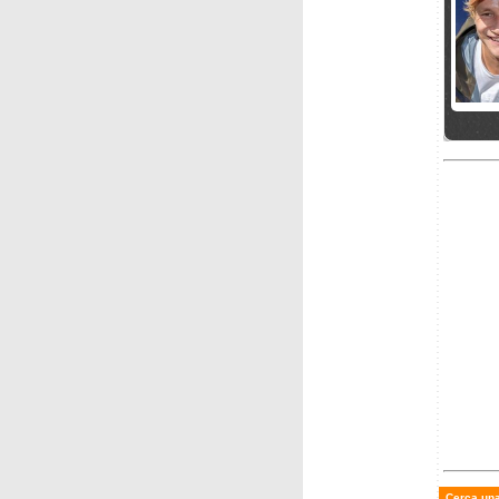
giovedì 
Silvan
velocis
di Ste
sabato 
Paris R
disces
Cerca una