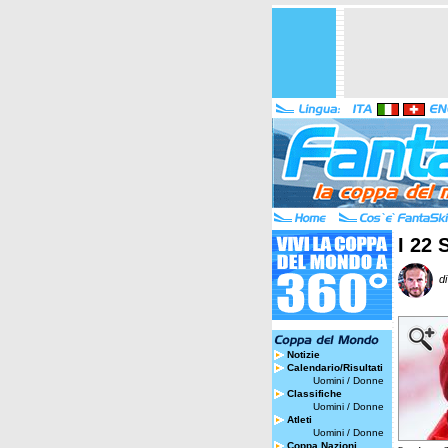
I 22 
di
Notizie
Calendario/Risultati
Uomini
/
Donne
Classifiche
Uomini
/
Donne
Atleti
Uomini
/
Donne
Coppa Nazioni