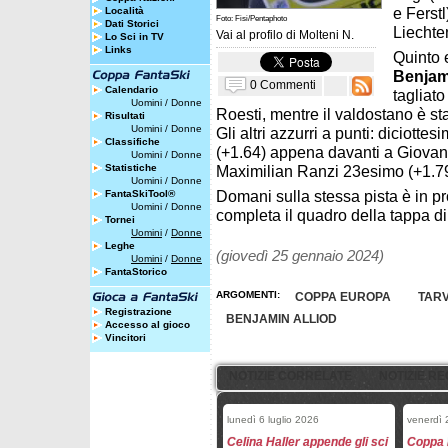
e Ferstl
Località
Foto: Fisi/Pentaphoto
Dati Storici
Liechte
Vai al profilo di
Molteni N.
Lo Sci in TV
Links
Quinto 
Benjam
0 Commenti
Calendario
tagliato
Uomini
/
Donne
Roesti, mentre il valdostano è st
Risultati
Uomini
/
Donne
Gli altri azzurri a punti: diciot
Classifiche
(+1.64) appena davanti a Giovan
Uomini
/
Donne
Statistiche
Maximilian Ranzi 23esimo (+1.79
Uomini
/
Donne
Domani sulla stessa pista è in 
FantaSkiTool®
Uomini
/
Donne
completa il quadro della tappa d
Tornei
Uomini
/
Donne
Leghe
(giovedì 25 gennaio 2024)
Uomini
/
Donne
FantaStorico
ARGOMENTI:
COPPA EUROPA
TARV
Registrazione
BENJAMIN ALLIOD
Accesso al gioco
Vincitori
NOTIZIE CORRELATE
NOTIZIE RE
lunedì 6 luglio 2026
venerdì
Celina Haller appende gli sci
Coppa 