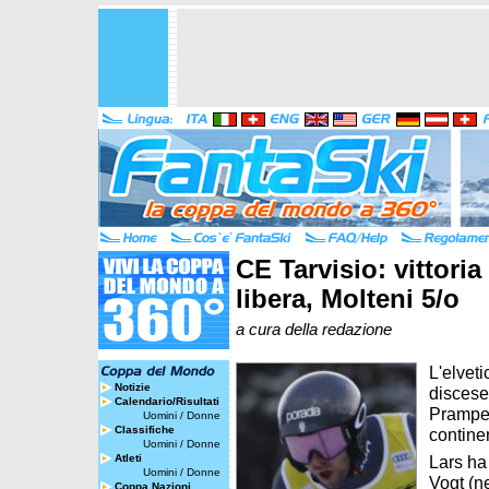
CE Tarvisio: vittoria
libera, Molteni 5/o
a cura della redazione
L'elvet
Notizie
discese
Calendario/Risultati
Prampero
Uomini
/
Donne
Classifiche
continen
Uomini
/
Donne
Atleti
Lars ha
Uomini
/
Donne
Vogt (ne
Coppa Nazioni