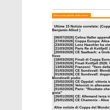
Cerca una parola nelle news:
Ultime 15 Notizie correlate: (Cop
Benjamin Alliod )
[06/07/2026]
Celina Haller appende
[27/03/2026]
Coppa Europa: Alice P
[23/03/2026]
Lenz Haechler ha vi
[21/03/2026]
Paris Re di Kvitfjell
[20/03/2026]
CE Saalbach: a Grob 
fisso
[18/03/2026]
Finali di Coppa Euro
[15/03/2026]
Finali Kvitfjell 2026: 
[13/03/2026]
Franzoni: "fiero dell
[01/03/2026]
CE Sundsvall: Mondin
[01/03/2026]
CE Sundsvall: doppi
Mondinelli podio
[25/02/2026]
CE Oppdal: vittoria 
[20/02/2026]
Velocisti in allename
[01/02/2026]
Paris: "Risultato che
gioia"
[26/01/2026]
CE: Allemand terza i
[25/01/2026]
CE Chamonix - Alice 
Altre notizie di Coppa del Mondo