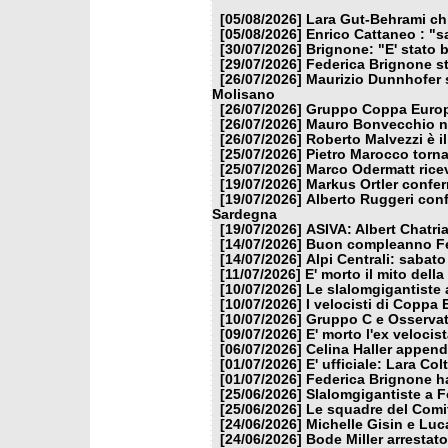
[05/08/2026]
Lara Gut-Behrami chi
[05/08/2026]
Enrico Cattaneo : "s
[30/07/2026]
Brignone: "E' stato b
[29/07/2026]
Federica Brignone st
[26/07/2026]
Maurizio Dunnhofer s
Molisano
[26/07/2026]
Gruppo Coppa Europa
[26/07/2026]
Mauro Bonvecchio nu
[26/07/2026]
Roberto Malvezzi è i
[25/07/2026]
Pietro Marocco torna
[25/07/2026]
Marco Odermatt ricev
[19/07/2026]
Markus Ortler confer
[19/07/2026]
Alberto Ruggeri conf
Sardegna
[19/07/2026]
ASIVA: Albert Chatria
[14/07/2026]
Buon compleanno Fe
[14/07/2026]
Alpi Centrali: sabato
[11/07/2026]
E' morto il mito dell
[10/07/2026]
Le slalomgigantiste a
[10/07/2026]
I velocisti di Coppa
[10/07/2026]
Gruppo C e Osservat
[09/07/2026]
E' morto l'ex veloci
[06/07/2026]
Celina Haller appende
[01/07/2026]
E' ufficiale: Lara Co
[01/07/2026]
Federica Brignone ha
[25/06/2026]
Slalomgigantiste a F
[25/06/2026]
Le squadre del Comit
[24/06/2026]
Michelle Gisin e Luc
[24/06/2026]
Bode Miller arrestat