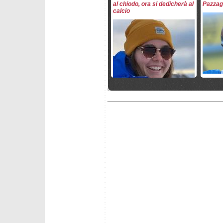
al chiodo, ora si dedicherà al
Pazzagl
calcio
sabato 21 marzo 2026
venerdì
Paris Re di Kvitfjell! 20esima
CE Saa
discesa in carriera
discesa
il post
domenica 15 marzo 2026
venerdì
Finali Kvitfjell 2026: tutti gli
Franzon
azzurri qualificati
costanz
divers