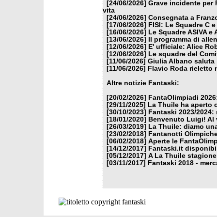
[24/06/2026]
Grave incidente per 
vita
[24/06/2026]
Consegnata a Franzon
[17/06/2026]
FISI: Le Squadre C e
[16/06/2026]
Le Squadre ASIVA e A
[13/06/2026]
Il programma di alle
[12/06/2026]
E' ufficiale: Alice 
[12/06/2026]
Le squadre del Comit
[11/06/2026]
Giulia Albano saluta
[11/06/2026]
Flavio Roda rieletto 
Altre notizie Fantaski:
[20/02/2026]
FantaOlimpiadi 2026:
[29/11/2025]
La Thuile ha aperto 
[30/10/2023]
Fantaski 2023/2024: 
[18/01/2020]
Benvenuto Luigi! Al v
[26/03/2019]
La Thuile: diamo un
[23/02/2018]
Fantanotti Olimpiche
[06/02/2018]
Aperte le FantaOlimp
[14/12/2017]
Fantaski.it disponib
[05/12/2017]
A La Thuile stagione
[03/11/2017]
Fantaski 2018 - merc