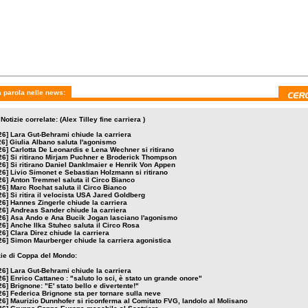
0 aprile 2026
mercoledì 15 aprile 2026
giovedì 9 aprile 2026
Tremmel saluta il
Marc Rochat saluta il Circo
Si ritira il velocista U
Bianco
Bianco
Jared Goldberg
 parola nelle news:
Notizie correlate: (Alex Tilley fine carriera )
26]
Lara Gut-Behrami chiude la carriera
26]
Giulia Albano saluta l'agonismo
26]
Carlotta De Leonardis e Lena Wechner si ritirano
26]
Si ritirano Mirjam Puchner e Broderick Thompson
26]
Si ritirano Daniel Danklmaier e Henrik Von Appen
26]
Livio Simonet e Sebastian Holzmann si ritirano
26]
Anton Tremmel saluta il Circo Bianco
26]
Marc Rochat saluta il Circo Bianco
26]
Si ritira il velocista USA Jared Goldberg
26]
Hannes Zingerle chiude la carriera
26]
Andreas Sander chiude la carriera
26]
Asa Ando e Ana Bucik Jogan lasciano l'agonismo
26]
Anche Ilka Stuhec saluta il Circo Rosa
26]
Clara Direz chiude la carriera
26]
Simon Maurberger chiude la carriera agonistica
izie di Coppa del Mondo:
26]
Lara Gut-Behrami chiude la carriera
26]
Enrico Cattaneo : "saluto lo sci, è stato un grande onore"
26]
Brignone: "E' stato bello e divertente!"
26]
Federica Brignone sta per tornare sulla neve
26]
Maurizio Dunnhofer si riconferma al Comitato FVG, Iandolo al Molisano