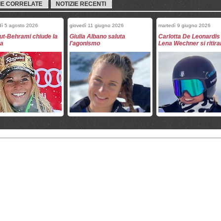
IE CORRELATE
NOTIZIE RECENTI
dì 5 agosto 2026
giovedì 11 giugno 2026
martedì 9 giugno 2026
ut-Behrami chiude la
Giulia Albano saluta
Carlotta De Leonardis
ra
l'agonismo
Lena Wechner si ritir
 2 giugno 2026
sabato 9 maggio 2026
martedì 28 aprile 2026
irano Mirjam Puchner e
Si ritirano Daniel Danklmaier
Livio Simonet e Sebas
rick Thompson
e Henrik Von Appen
Holzmann si ritirano