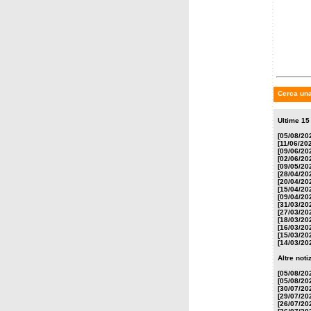
lunedì 2
Anton 
Circo 
Cerca una
Ultime 15 
[05/08/20
[11/06/20
[09/06/20
[02/06/20
[09/05/20
[28/04/20
[20/04/20
[15/04/20
[09/04/20
[31/03/20
[27/03/20
[18/03/20
[16/03/20
[15/03/20
[14/03/20
Altre not
[05/08/20
[05/08/20
[30/07/20
[29/07/20
[26/07/20