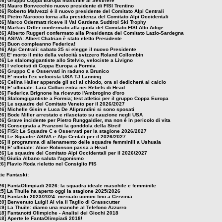
26]
Gruppo Coppa Europa maschile al Sestriere
26]
Mauro Bonvecchio nuovo presidente di FISI Trentino
26]
Roberto Malvezzi è il nuovo presidente del Comitato Alpi Centrali
26]
Pietro Marocco torna alla presidenza del Comitato Alpi Occidentali
26]
Marco Odermatt riceve il Val Gardena Sudtirol Ski Trophy
26]
Markus Ortler confermato alla guida del Comitato FISI Alto Adige
26]
Alberto Ruggeri confermato alla Presidenza del Comitato Lazio-Sardegna
26]
ASIVA: Albert Chatrian è stato eletto Presidente
26]
Buon compleanno Federica!
26]
Alpi Centrali: sabato 25 si elegge il nuovo Presidente
26]
E' morto il mito della velocità svizzero Roland Collombin
26]
Le slalomgigantiste allo Stelvio, velociste a Livigno
26]
I velocisti di Coppa Europa a Formia
26]
Gruppo C e Osservati in raduno a Brunico
26]
E' morto l'ex velocista USA TJ Lanning
26]
Celina Haller appende gli sci al chiodo, ora si dedicherà al calcio
26]
E' ufficiale: Lara Colturi entra nei Rebels di Head
26]
Federica Brignone ha ricevuto l'Ambrogino d'oro
26]
Slalomgigantiste a Formia; test atletici per il gruppo Coppa Europa
26]
Le squadre del Comitato Veneto per il 2026/2027
26]
Michelle Gisin e Luca De Aliprandini si sono sposati
26]
Bode Miller arrestato e rilasciato su cauzione negli USA
26]
Grave incidente per Pietro Runggaldier, ma non è in pericolo di vita
26]
Consegnata a Franzoni la gonddola della Streif
26]
FISI: Le Squadre C e Osservati per la stagione 2026/2027
26]
Le Squadre ASIVA e Alpi Centali per il 2026/2027
26]
Il programma di allenamento delle squadre femminili a Ushuaia
26]
E' ufficiale: Alice Robinson passa a Head
26]
Le squadre del Comitato Alpi Occidentali per il 2026/2027
26]
Giulia Albano saluta l'agonismo
26]
Flavio Roda rieletto nel Consiglio FIS
zie Fantaski:
26]
FantaOlimpiadi 2026: la squadra ideale maschile e femminile
25]
La Thuile ha aperto oggi la stagione 2025/2026
23]
Fantaski 2023/2024: mercato uomini fino a Cervinia
20]
Benvenuto Luigi! Al via il Taglio di Grasscutter
19]
La Thuile: diamo una manche al Telefono Azzurro
18]
Fantanotti Olimpiche - Analisi dei Giochi 2018
18]
Aperte le FantaOlimpiadi 2018!