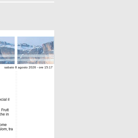
sabato 8 agosto 2026 - ore 15:17
ial il
 Frutt
che in
come
alom, tra