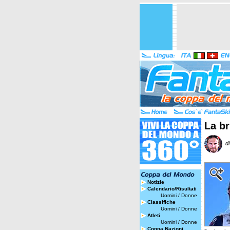
La br
di
Notizie
Calendario/Risultati
Uomini
/
Donne
Classifiche
Uomini
/
Donne
Atleti
Uomini
/
Donne
Coppa Nazioni