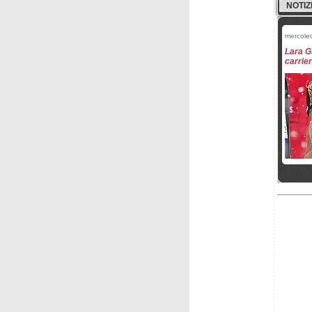
NOTIZ
mercole
Lara G
carrie
martedì
Si rit
Brode