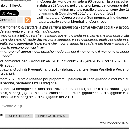
www.instagram.com/alextilleyski/
In Coppa del Mondo è arrivata a 96 pettorali: la prima volta
filo di
Tilley A.
è stata un 19/o posto nel gigante di Lienz del dicembre del
mentre i suoi migliori risultati, parallelo a parte, sono due 13
nel gigante di Courchevel 2017 e di Soelden 2021.
L'ultima gara di Coppa è stata a Semmering, a fine dicembr
Commenti
ha partecipato solo ai Mondiali di Courchevel.
ato il momento di salutare la mia carriera agonistica
- scrive Alex via social -
e accogl
de e avventure che la vita ha da offrire.
ero grata a tutti quelli che mi hanno sostenuto nella mia carriera, e non posso citarli
pete chi siete. Ci vuole davvero una squadra, e se ho imparato qualcosa dalla mia
realtà sono importanti le persone che incontri lungo la strada, e dei legami indissolu
 con le persone con cui li vivi.
 rimanere nell'agonismo in qualche modo, ma per il momento è il momento di appe
 chiodo.
"
ata convocata per 5 Mondiali: Vail 2015, St.Moritz 2017, Are 2019, Cortina 2021 e
el 2023.
cipato ai Giochi di PyeongChang 2018 (slalom, gigante e Team Parallel) e Pechin
 gigante).
bre 2021 si sta allenando per preparare il parallelo di Lech quando è caduta e si
a il perone, perdendo tutta la stagione.
nta ben 14 medaglie ai Campionati Nazionali Britannici, con 12 titoli nazionali: giga
cesa, superg, gigante, slalom e combinata nel 2012; gigante nel 2013; gigante e s
; discesa e superg nel 2016 e gigante nel 2019.
 16 aprile 2023)
TI:
ALEX TILLEY
FINE CARRIERA
@RIPRODUZIONE RI