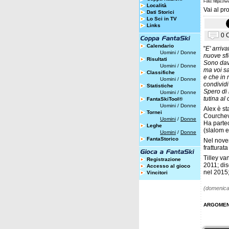
Foto: https://
Località
Vai al pro
Dati Storici
Lo Sci in TV
Links
0 
Calendario
"
E' arriv
Uomini
/
Donne
nuove sfi
Risultati
Sono davv
Uomini
/
Donne
ma voi sa
Classifiche
e che in 
Uomini
/
Donne
condividi
Statistiche
Spero di
Uomini
/
Donne
tutina al
FantaSkiTool®
Uomini
/
Donne
Alex è st
Tornei
Courchev
Uomini
/
Donne
Ha parte
Leghe
(slalom e
Uomini
/
Donne
FantaStorico
Nel novem
fratturat
Tilley va
Registrazione
2011; dis
Accesso al gioco
nel 2015
Vincitori
(domenica
ARGOMEN