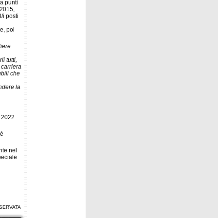
 a punti
 2015,
/i posti
e, poi
iere
 tutti,
 carriera
bili che
ndere la
o 2022
 è
nte nel
peciale
SERVATA