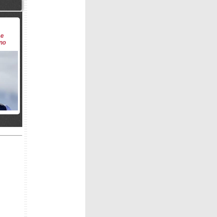
 e
ano
tian