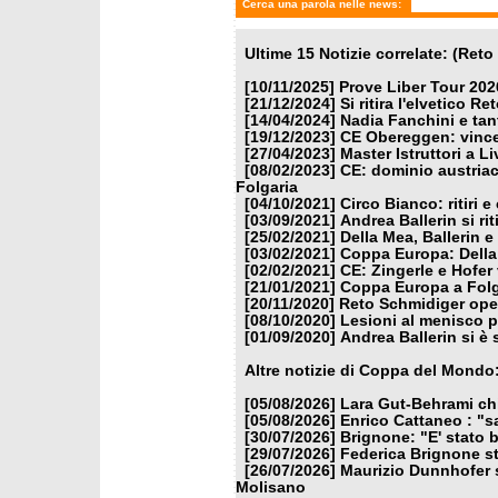
Cerca una parola nelle news:
Ultime 15 Notizie correlate: (Reto
[10/11/2025]
Prove Liber Tour 2026:
[21/12/2024]
Si ritira l'elvetico R
[14/04/2024]
Nadia Fanchini e tanti
[19/12/2023]
CE Obereggen: vince
[27/04/2023]
Master Istruttori a L
[08/02/2023]
CE: dominio austriac
Folgaria
[04/10/2021]
Circo Bianco: ritiri 
[03/09/2021]
Andrea Ballerin si ri
[25/02/2021]
Della Mea, Ballerin 
[03/02/2021]
Coppa Europa: Della 
[02/02/2021]
CE: Zingerle e Hofer 
[21/01/2021]
Coppa Europa a Folga
[20/11/2020]
Reto Schmidiger oper
[08/10/2020]
Lesioni al menisco 
[01/09/2020]
Andrea Ballerin si è
Altre notizie di Coppa del Mondo
[05/08/2026]
Lara Gut-Behrami chi
[05/08/2026]
Enrico Cattaneo : "s
[30/07/2026]
Brignone: "E' stato b
[29/07/2026]
Federica Brignone st
[26/07/2026]
Maurizio Dunnhofer s
Molisano