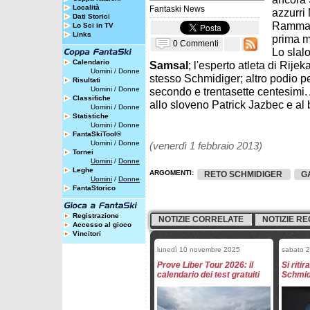
Località
Fantaski News
azzurri
Dati Storici
Rammari
Lo Sci in TV
Links
prima m
0 Commenti
Lo slal
Calendario
Samsal
; l'esperto atleta di Rije
Uomini
/
Donne
stesso Schmidiger; altro podio pe
Risultati
Uomini
/
Donne
secondo e trentasette centesimi.
Classifiche
allo sloveno Patrick Jazbec e al 
Uomini
/
Donne
Statistiche
Uomini
/
Donne
FantaSkiTool®
Uomini
/
Donne
(venerdì 1 febbraio 2013)
Tornei
Uomini
/
Donne
Leghe
ARGOMENTI:
RETO SCHMIDIGER
G
Uomini
/
Donne
FantaStorico
Registrazione
NOTIZIE CORRELATE
NOTIZIE RE
Accesso al gioco
Vincitori
lunedì 10 novembre 2025
sabato 
Prove Liber Tour 2026: il
Si ritir
calendario dei test gratuiti
Schmid