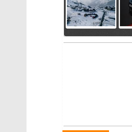
martedì 19 dicembre 2023
giovedì 
CE Obereggen: vince
Master 
Schmidiger, Barbera 13/o
18 amm
lunedì 4 ottobre 2021
venerdì 
Circo Bianco: ritiri e cambi
Andrea 
di materiale (2022)
allene