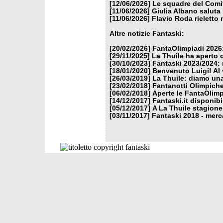
[12/06/2026]
Le squadre del Comit
[11/06/2026]
Giulia Albano saluta
[11/06/2026]
Flavio Roda rieletto 
Altre notizie Fantaski:
[20/02/2026]
FantaOlimpiadi 2026:
[29/11/2025]
La Thuile ha aperto 
[30/10/2023]
Fantaski 2023/2024: 
[18/01/2020]
Benvenuto Luigi! Al v
[26/03/2019]
La Thuile: diamo un
[23/02/2018]
Fantanotti Olimpiche
[06/02/2018]
Aperte le FantaOlimp
[14/12/2017]
Fantaski.it disponib
[05/12/2017]
A La Thuile stagione
[03/11/2017]
Fantaski 2018 - merc