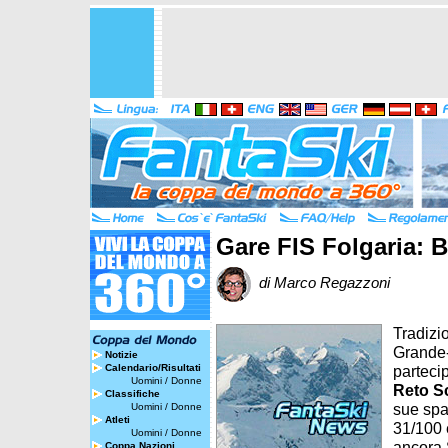
Gare FIS Folgaria: B
di Marco Regazzoni
Tradizi
Grande-
Notizie
Calendario/Risultati
partecip
Uomini
/
Donne
Reto S
Classifiche
sue spal
Uomini
/
Donne
Atleti
31/100 e
Uomini
/
Donne
ancora 
Coppa Nazioni