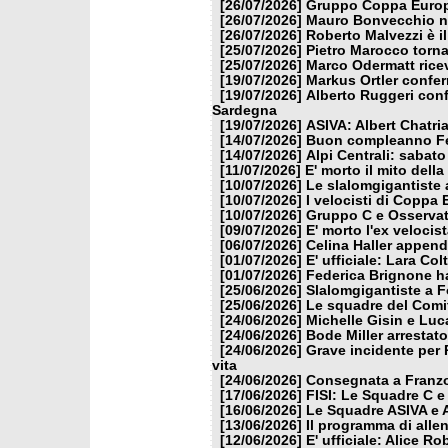
[26/07/2026]
Gruppo Coppa Europa
[26/07/2026]
Mauro Bonvecchio nu
[26/07/2026]
Roberto Malvezzi è i
[25/07/2026]
Pietro Marocco torna
[25/07/2026]
Marco Odermatt ricev
[19/07/2026]
Markus Ortler confer
[19/07/2026]
Alberto Ruggeri conf
Sardegna
[19/07/2026]
ASIVA: Albert Chatria
[14/07/2026]
Buon compleanno Fe
[14/07/2026]
Alpi Centrali: sabato
[11/07/2026]
E' morto il mito dell
[10/07/2026]
Le slalomgigantiste a
[10/07/2026]
I velocisti di Coppa
[10/07/2026]
Gruppo C e Osservat
[09/07/2026]
E' morto l'ex veloci
[06/07/2026]
Celina Haller appende
[01/07/2026]
E' ufficiale: Lara Co
[01/07/2026]
Federica Brignone ha
[25/06/2026]
Slalomgigantiste a F
[25/06/2026]
Le squadre del Comit
[24/06/2026]
Michelle Gisin e Luc
[24/06/2026]
Bode Miller arrestat
[24/06/2026]
Grave incidente per 
vita
[24/06/2026]
Consegnata a Franzon
[17/06/2026]
FISI: Le Squadre C e
[16/06/2026]
Le Squadre ASIVA e A
[13/06/2026]
Il programma di alle
[12/06/2026]
E' ufficiale: Alice 