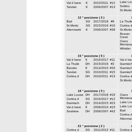
Lake Lou
Val d Isere
K
2010/2011
#12
Soldeu
Tarvisio
K
2006/2007
#13
St.Moritz
12 ° posizione ( 3 )
Bad
SG
2017/2018
#8
La Thuil
St.Moritz
SG
2015/2016
#10
Cortina 
Altenmarkt
K
2006/2007
#38
St.Moritz
Beaver
Creek
Crans
Montana
Whistler
15 ° posizione ( 5 )
Val d Isere
K
2016/2017
#11
Val d Ise
La Thuile
DH
2015/2016
#2
Garmisc
Bansko
K
2014/2015
#33
Garmisc
Tarvisio
SG
2010/2011
#15
Garmisc
Cortina d
DH
2010/2011
#13
Cortina 
St.Moritz
18 ° posizione ( 5 )
Lake Louise
DH
2017/2018
#19
Crans
Montana
Cortina d
SG
2016/2017
#12
Lake Lou
Garmisch
DH
2014/2015
#23
Lake Lou
Val d Isere
K
2009/2010
#15
Bad
Sestriere
DH
2006/2007
#43
Cortina 
Altenmar
21 ° posizione ( 2 )
Cortina d
SG
2011/2012
#11
Cortina 