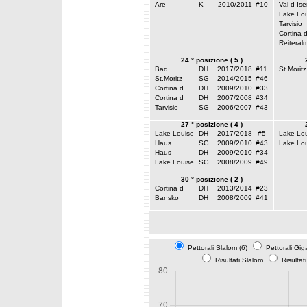
Are
K
2010/2011
#10
Val d Ise
Lake Lou
Tarvisio
Cortina 
Reiteral
24 ° posizione ( 5 )
Bad
DH
2017/2018
#11
St.Moritz
St.Moritz
SG
2014/2015
#46
Cortina d
DH
2009/2010
#33
Cortina d
DH
2007/2008
#34
Tarvisio
SG
2006/2007
#43
27 ° posizione ( 4 )
Lake Louise
DH
2017/2018
#5
Lake Lou
Haus
SG
2009/2010
#43
Lake Lou
Haus
DH
2009/2010
#34
Lake Louise
SG
2008/2009
#49
30 ° posizione ( 2 )
Cortina d
DH
2013/2014
#23
Bansko
DH
2008/2009
#41
Pettorali Slalom (6)
Pettorali Gig
Risultati Slalom
Risultat