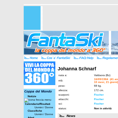
Johanna Schnarf
nata a:
Valdaora (Bz)
16/09/1984 (41 an
età:
10 mesi, 21 giorni)
peso:
68 kg.
altezza:
172 cm.
scarponi:
Fischer
Notizie
attacchi:
Fischer
sci:
Fischer
Calendario/Risultati
Uomini
/
Donne
status:
Non in attività
Classifiche
Uomini
/
Donne
Atleti