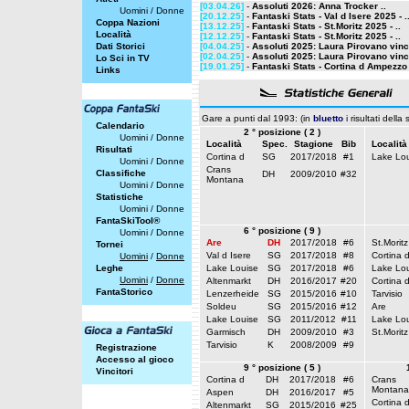
[03.04.26]
-
Assoluti 2026: Anna Trocker ..
Uomini
/
Donne
[20.12.25]
-
Fantaski Stats - Val d Isere 2025 - .
Coppa Nazioni
[13.12.25]
-
Fantaski Stats - St.Moritz 2025 - ..
Località
[12.12.25]
-
Fantaski Stats - St.Moritz 2025 - ..
Dati Storici
[04.04.25]
-
Assoluti 2025: Laura Pirovano vinc
[02.04.25]
-
Assoluti 2025: Laura Pirovano vinc
Lo Sci in TV
[19.01.25]
-
Fantaski Stats - Cortina d Ampezzo 
Links
Gare a punti dal 1993: (in
bluetto
i risultati della
Calendario
2 ° posizione ( 2 )
Uomini
/
Donne
Località
Spec.
Stagione
Bib
Località
Risultati
Cortina d
SG
2017/2018
#1
Lake Lou
Uomini
/
Donne
Crans
Classifiche
DH
2009/2010
#32
Montana
Uomini
/
Donne
Statistiche
Uomini
/
Donne
FantaSkiTool®
6 ° posizione ( 9 )
Uomini
/
Donne
Are
DH
2017/2018
#6
St.Moritz
Tornei
Val d Isere
SG
2017/2018
#8
Cortina 
Uomini
/
Donne
Leghe
Lake Louise
SG
2017/2018
#6
Lake Lou
Uomini
/
Donne
Altenmarkt
DH
2016/2017
#20
Cortina 
FantaStorico
Lenzerheide
SG
2015/2016
#10
Tarvisio
Soldeu
SG
2015/2016
#12
Are
Lake Louise
SG
2011/2012
#11
Lake Lou
Garmisch
DH
2009/2010
#3
St.Moritz
Tarvisio
K
2008/2009
#9
Registrazione
Accesso al gioco
9 ° posizione ( 5 )
Vincitori
Cortina d
DH
2017/2018
#6
Crans
Montana
Aspen
DH
2016/2017
#5
Cortina 
Altenmarkt
SG
2015/2016
#25