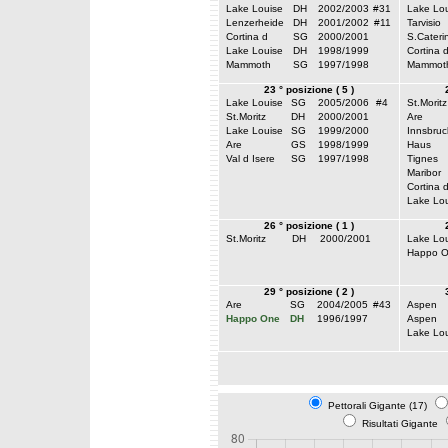
Lake Louise
DH
2002/2003
#31
Lake Lou
Lenzerheide
DH
2001/2002
#11
Tarvisio
Cortina d
SG
2000/2001
S.Cateri
Lake Louise
DH
1998/1999
Cortina 
Mammoth
SG
1997/1998
Mammot
23 ° posizione ( 5 )
Lake Louise
SG
2005/2006
#4
St.Moritz
St.Moritz
DH
2000/2001
Are
Lake Louise
SG
1999/2000
Innsbruc
Are
GS
1998/1999
Haus
Val d Isere
SG
1997/1998
Tignes
Maribor
Cortina 
Lake Lou
26 ° posizione ( 1 )
St.Moritz
DH
2000/2001
Lake Lou
Happo 
29 ° posizione ( 2 )
Are
SG
2004/2005
#43
Aspen
Happo One
DH
1996/1997
Aspen
Lake Lou
Pettorali Gigante (17)
Risultati Gigante