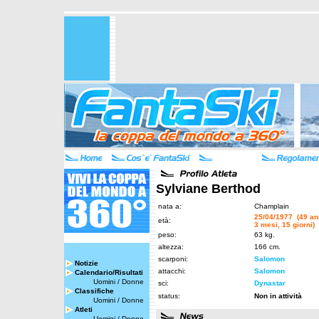
Sylviane Berthod
nata a:
Champlain
25/04/1977 (49 an
età:
3 mesi, 15 giorni)
peso:
63 kg.
altezza:
166 cm.
scarponi:
Salomon
Notizie
attacchi:
Salomon
Calendario/Risultati
Uomini
/
Donne
sci:
Dynastar
Classifiche
status:
Non in attività
Uomini
/
Donne
Atleti
Uomini
/
Donne