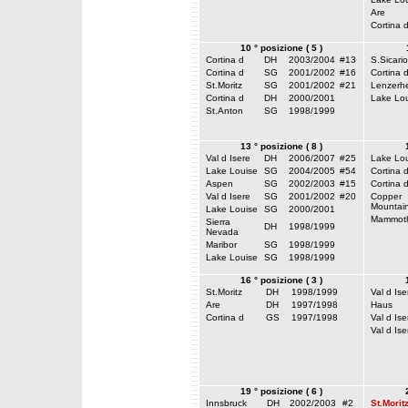
Are
Cortina 
10 ° posizione ( 5 )
Cortina d
DH
2003/2004
#13
S.Sicario
Cortina d
SG
2001/2002
#16
Cortina 
St.Moritz
SG
2001/2002
#21
Lenzerh
Cortina d
DH
2000/2001
Lake Lou
St.Anton
SG
1998/1999
13 ° posizione ( 8 )
Val d Isere
DH
2006/2007
#25
Lake Lou
Lake Louise
SG
2004/2005
#54
Cortina 
Aspen
SG
2002/2003
#15
Cortina 
Val d Isere
SG
2001/2002
#20
Copper
Mountai
Lake Louise
SG
2000/2001
Mammot
Sierra
DH
1998/1999
Nevada
Maribor
SG
1998/1999
Lake Louise
SG
1998/1999
16 ° posizione ( 3 )
St.Moritz
DH
1998/1999
Val d Ise
Are
DH
1997/1998
Haus
Cortina d
GS
1997/1998
Val d Ise
Val d Ise
19 ° posizione ( 6 )
Innsbruck
DH
2002/2003
#2
St.Morit