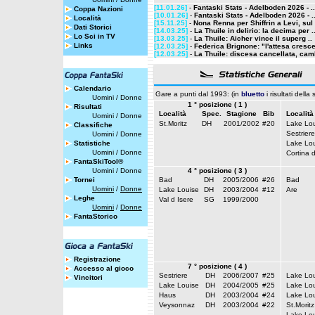
[11.01.26]
-
Fantaski Stats - Adelboden 2026 - ..
Coppa Nazioni
[10.01.26]
-
Fantaski Stats - Adelboden 2026 - .
Località
[15.11.25]
-
Nona Renna per Shiffrin a Levi, sul 
Dati Storici
[14.03.25]
-
La Thuile in delirio: la decima per .
Lo Sci in TV
[13.03.25]
-
La Thuile: Aicher vince il superg ..
Links
[12.03.25]
-
Federica Brignone: "l'attesa cresce,
[12.03.25]
-
La Thuile: discesa cancellata, camb
Calendario
Gare a punti dal 1993: (in
bluetto
i risultati della
Uomini
/
Donne
1 ° posizione ( 1 )
Risultati
Località
Spec.
Stagione
Bib
Località
Uomini
/
Donne
St.Moritz
DH
2001/2002
#20
Lake Lou
Classifiche
Sestriere
Uomini
/
Donne
Statistiche
Lake Lou
Uomini
/
Donne
Cortina 
FantaSkiTool®
Uomini
/
Donne
4 ° posizione ( 3 )
Tornei
Bad
DH
2005/2006
#26
Bad
Uomini
/
Donne
Lake Louise
DH
2003/2004
#12
Are
Leghe
Val d Isere
SG
1999/2000
Uomini
/
Donne
FantaStorico
Registrazione
7 ° posizione ( 4 )
Accesso al gioco
Sestriere
DH
2006/2007
#25
Lake Lou
Vincitori
Lake Louise
DH
2004/2005
#25
Lake Lou
Haus
DH
2003/2004
#24
Lake Lou
Veysonnaz
DH
2003/2004
#22
St.Moritz
Lake Lou