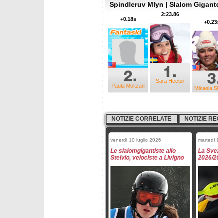
Spindleruv Mlyn | Slalom Gigante
2:23.86
+0.18s
+0.23
Sara Hector
Paula Moltzan
Mikaela Sh
NOTIZIE CORRELATE
NOTIZIE RE
venerdì 10 luglio 2026
martedì 
Le slalomgigantiste allo
La Svez
Stelvio, velociste a Livigno
2026/2