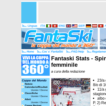
Fantaski Stats - Spi
femminile
a cura della redazione
23/a 
Notizie
8/o di 1
Calendario/Risultati
11/a 
Uomini
/
Donne
stagion
Classifiche
Uomini
/
Donne
albo 
Atleti
P. 2) Re
Uomini
/
Donne
Coppa Nazioni