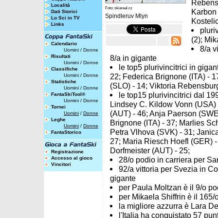
Rebensb
Località
Foto: skiareal.cz
Karbon 
Dati Storici
Spindleruv Mlyn
Lo Sci in TV
Kostelic
Links
pluri
(2); Mik
Calendario
8/a v
Uomini
/
Donne
Risultati
8/a in gigante
Uomini
/
Donne
le top5 plurivincitrici in gig
Classifiche
22; Federica Brignone (ITA) - 
Uomini
/
Donne
Statistiche
(SLO) - 14; Viktoria Rebensbur
Uomini
/
Donne
le top15 plurivincitrici dal 1
FantaSkiTool®
Uomini
/
Donne
Lindsey C. Kildow Vonn (USA) -
Tornei
(AUT) - 46; Anja Paerson (SWE)
Uomini
/
Donne
Leghe
Brignone (ITA) - 37; Marlies Sc
Uomini
/
Donne
Petra Vlhova (SVK) - 31; Janica
FantaStorico
27; Maria Riesch Hoefl (GER) -
Dorfmeister (AUT) - 25;
Registrazione
Accesso al gioco
28/o podio in carriera per Sa
Vincitori
92/a vittoria per Svezia in 
gigante
per Paula Moltzan è il 9/o pod
per Mikaela Shiffrin è il 165/o
la migliore azzurra è Lara De
l'Italia ha conquistato 57 pun