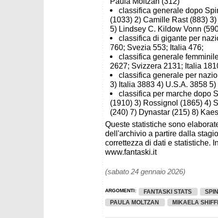
Paula Moltzan (312)
classifica generale dopo Spin
(1033) 2) Camille Rast (883) 3
5) Lindsey C. Kildow Vonn (590
classifica di gigante per naz
760; Svezia 553; Italia 476;
classifica generale femminile
2627; Svizzera 2131; Italia 18
classifica generale per nazio
3) Italia 3883 4) U.S.A. 3858 5
classifica per marche dopo S
(1910) 3) Rossignol (1865) 4) S
(240) 7) Dynastar (215) 8) Kaest
Queste statistiche sono elaborate
dell'archivio a partire dalla sta
correttezza di dati e statistiche. I
www.fantaski.it
(sabato 24 gennaio 2026)
ARGOMENTI:
FANTASKI STATS
SPI
PAULA MOLTZAN
MIKAELA SHIFF