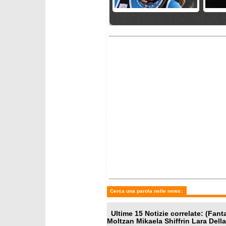
mercoledì 6 maggio 2026
giovedì 
Henrik Kristoffersen passa
Mikaela
a Head; Paula Moltzan a
Oderma
VanDeer
Coppa 
mercoledì 25 marzo 2026
mercole
Fantaski Stats - Hafjell 2026
Grenier
- gigante femminile
gigante
come M
Cerca una parola nelle news:
Ultime 15 Notizie correlate: (Fan
Moltzan Mikaela Shiffrin Lara Dell