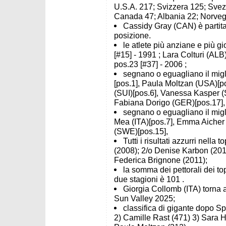
U.S.A. 217; Svizzera 125; Svezi
Canada 47; Albania 22; Norvegi
Cassidy Gray (CAN) è partita
posizione.
le atlete più anziane e più 
[#15] - 1991 ; Lara Colturi (ALB
pos.23 [#37] - 2006 ;
segnano o eguagliano il migli
[pos.1], Paula Moltzan (USA)[po
(SUI)[pos.6], Vanessa Kasper (
Fabiana Dorigo (GER)[pos.17], Il
segnano o eguagliano il miglio
Mea (ITA)[pos.7], Emma Aicher
(SWE)[pos.15],
Tutti i risultati azzurri nell
(2008); 2/o Denise Karbon (201
Federica Brignone (2011);
la somma dei pettorali dei to
due stagioni è 101 .
Giorgia Collomb (ITA) torna a 
Sun Valley 2025;
classifica di gigante dopo Sp
2) Camille Rast (471) 3) Sara He