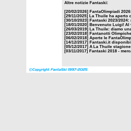
Altre notizie Fantaski:
[20/02/2026]
FantaOlimpiadi 2026:
[29/11/2025]
La Thuile ha aperto 
[30/10/2023]
Fantaski 2023/2024: 
[18/01/2020]
Benvenuto Luigi! Al v
[26/03/2019]
La Thuile: diamo un
[23/02/2018]
Fantanotti Olimpiche
[06/02/2018]
Aperte le FantaOlimp
[14/12/2017]
Fantaski.it disponib
[05/12/2017]
A La Thuile stagione
[03/11/2017]
Fantaski 2018 - merc