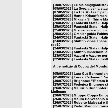
[10/07/2026]
Le slalomgigantiste a
[09/06/2026]
La Svezia per la sta
[07/05/2026]
Lo US Ski Team per l
[06/05/2026]
Henrik Kristoffersen
[26/03/2026]
Mikaela Shiffrin e M
[25/03/2026]
Fantaski Stats - Hafj
[25/03/2026]
Fantaski Stats - Hafj
[25/03/2026]
Grenier vince l'ulti
[25/03/2026]
Grenier guida l'ulti
[24/03/2026]
Fantaski Stats - Hafj
[24/03/2026]
Shiffrin vince anche 
top10
[24/03/2026]
Fantaski Stats - Hafj
[24/03/2026]
Shiffrin imprendibile
[23/03/2026]
Azzurri e Azzurre per 
[22/03/2026]
Fantaski Stats - Kvit
Altre notizie di Coppa del Mondo
[05/08/2026]
Lara Gut-Behrami chi
[05/08/2026]
Enrico Cattaneo : "s
[30/07/2026]
Brignone: "E' stato b
[29/07/2026]
Federica Brignone st
[26/07/2026]
Maurizio Dunnhofer s
Molisano
[26/07/2026]
Gruppo Coppa Europa
[26/07/2026]
Mauro Bonvecchio nu
[26/07/2026]
Roberto Malvezzi è i
[25/07/2026]
Pietro Marocco torna