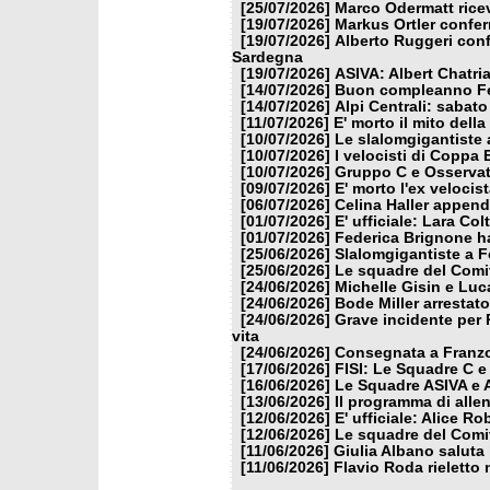
[25/07/2026]
Marco Odermatt ricev
[19/07/2026]
Markus Ortler confer
[19/07/2026]
Alberto Ruggeri conf
Sardegna
[19/07/2026]
ASIVA: Albert Chatria
[14/07/2026]
Buon compleanno Fe
[14/07/2026]
Alpi Centrali: sabato
[11/07/2026]
E' morto il mito dell
[10/07/2026]
Le slalomgigantiste a
[10/07/2026]
I velocisti di Coppa
[10/07/2026]
Gruppo C e Osservat
[09/07/2026]
E' morto l'ex veloci
[06/07/2026]
Celina Haller appende
[01/07/2026]
E' ufficiale: Lara Co
[01/07/2026]
Federica Brignone ha
[25/06/2026]
Slalomgigantiste a F
[25/06/2026]
Le squadre del Comit
[24/06/2026]
Michelle Gisin e Luc
[24/06/2026]
Bode Miller arrestat
[24/06/2026]
Grave incidente per 
vita
[24/06/2026]
Consegnata a Franzon
[17/06/2026]
FISI: Le Squadre C e
[16/06/2026]
Le Squadre ASIVA e A
[13/06/2026]
Il programma di alle
[12/06/2026]
E' ufficiale: Alice 
[12/06/2026]
Le squadre del Comit
[11/06/2026]
Giulia Albano saluta
[11/06/2026]
Flavio Roda rieletto 