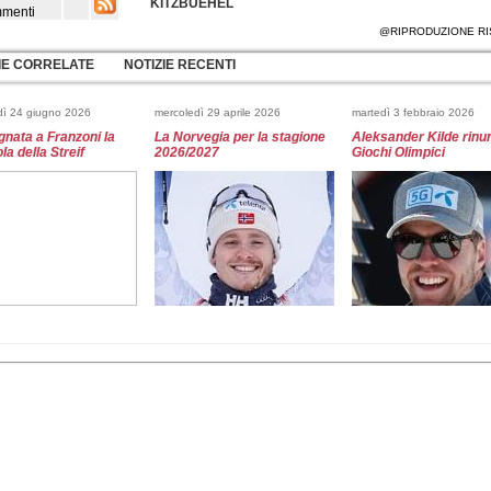
KITZBUEHEL
menti
@RIPRODUZIONE RI
IE CORRELATE
NOTIZIE RECENTI
dì 24 giugno 2026
mercoledì 29 aprile 2026
martedì 3 febbraio 2026
nata a Franzoni la
La Norvegia per la stagione
Aleksander Kilde rinun
a della Streif
2026/2027
Giochi Olimpici
26 gennaio 2026
lunedì 26 gennaio 2026
domenica 25 gennaio 202
acking Viking per
Stagione finita per Marco
Fantaski Stats - Kitzb
-Cortina 2026
Kohler
2026 - slalom maschil