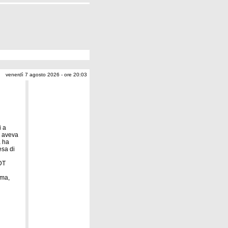
venerdì 7 agosto 2026 - ore 20:03
i a
e aveva
a ha
esa di
DT
ima,