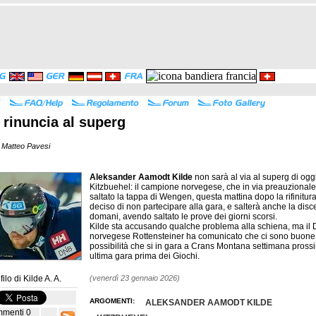
 rinuncia al superg
 Matteo Pavesi
Aleksander Aamodt Kilde
non sarà al via al superg di ogg
Kitzbuehel: il campione norvegese, che in via preauzional
saltato la tappa di Wengen, questa mattina dopo la rifinitur
deciso di non partecipare alla gara, e salterà anche la disc
domani, avendo saltato le prove dei giorni scorsi.
Kilde sta accusando qualche problema alla schiena, ma il 
norvegese Rottensteiner ha comunicato che ci sono buone
possibilità che si in gara a Crans Montana settimana pross
ultima gara prima dei Giochi.
filo di
Kilde A. A.
(venerdì 23 gennaio 2026)
ARGOMENTI:
ALEKSANDER AAMODT KILDE
0