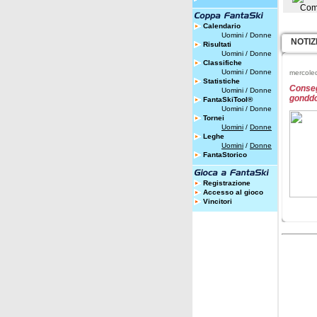
Com
Calendario
Uomini
/
Donne
NOTIZ
Risultati
Uomini
/
Donne
Classifiche
Uomini
/
Donne
mercole
Statistiche
Conseg
Uomini
/
Donne
gonddol
FantaSkiTool®
Uomini
/
Donne
Tornei
Uomini
/
Donne
Leghe
Uomini
/
Donne
FantaStorico
Registrazione
Accesso al gioco
Vincitori
lunedì 
Gli Att
Milano