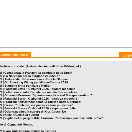
a 25 gennaio 2026
sabato 24 gennaio 2026
sabato 24 gennaio 2026
vince sulla Ganslern e
Giovanni Franzoni: "quanto
Fantaski Stats - Kitzb
itz in delirio
conta la testa! Bisogna
2026 - discesa maschi
crederci"
 parola nelle news:
 Notizie correlate: (Aleksander Aamodt Kilde Kitzbuehel )
26]
Consegnata a Franzoni la gonddola della Streif
26]
La Norvegia per la stagione 2026/2027
26]
Aleksander Kilde rinuncia ai Giochi Olimpici
26]
Gli Attacking Viking per Milano-Cortina 2026
26]
Stagione finita per Marco Kohler
26]
Fantaski Stats - Kitzbuhel 2026 - slalom maschile
26]
Feller vince sulla Ganslern e manda Kitz in delirio
26]
Giovanni Franzoni: "quanto conta la testa! Bisogna crederci"
26]
Fantaski Stats - Kitzbuhel 2026 - discesa maschile
26]
Franzoni nell'Olimpo: doma la Streif e batte Odermatt
26]
Casse: "contento, ma posso essere più veloce"
26]
Fantaski Stats - Kitzbuhel 2026 - superg maschile
26]
Odermatt vince il superg di Kitz, Casse 6/o
26]
Kilde rinuncia al superg
26]
Vigilia del superg di Kitz, Franzoni: "sensazioni positive dalle prove"
izie di Coppa del Mondo:
26]
Lara Gut-Behrami chiude la carriera