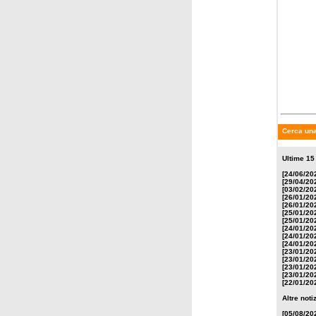
domenic
Feller 
manda K
Cerca una
Ultime 15
[24/06/20
[29/04/20
[03/02/20
[26/01/20
[26/01/20
[25/01/20
[25/01/20
[24/01/20
[24/01/20
[24/01/20
[23/01/20
[23/01/20
[23/01/20
[23/01/20
[22/01/20
Altre not
[05/08/20