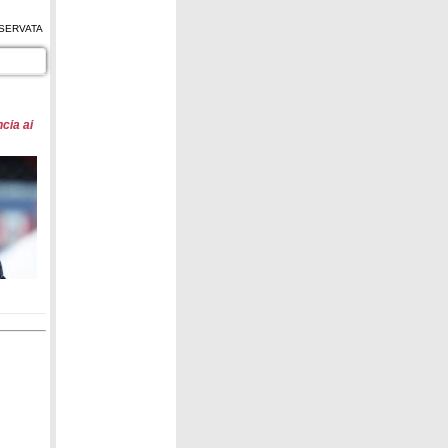
SERVATA
cia ai
6
uhel
e