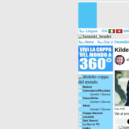
Kilde
di
Notizie
Calendario/Risultati
Uomini
/
Donne
Classifiche
Uomini
/
Donne
Atleti
Uomini
/
Donne
Foto: NTB
Coppa Nazioni
Vai al pro
Località
Dati Storici
Lo Sci in TV
Links