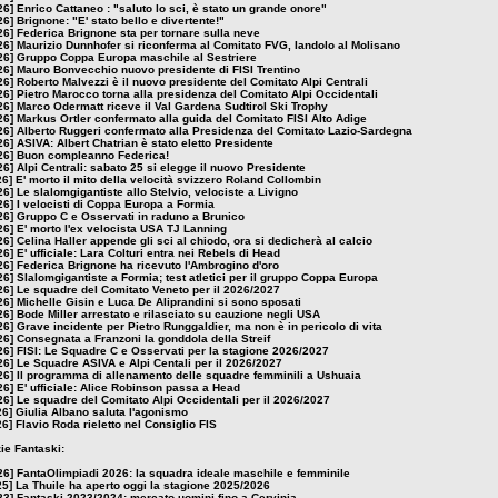
26]
Enrico Cattaneo : "saluto lo sci, è stato un grande onore"
26]
Brignone: "E' stato bello e divertente!"
26]
Federica Brignone sta per tornare sulla neve
26]
Maurizio Dunnhofer si riconferma al Comitato FVG, Iandolo al Molisano
26]
Gruppo Coppa Europa maschile al Sestriere
26]
Mauro Bonvecchio nuovo presidente di FISI Trentino
26]
Roberto Malvezzi è il nuovo presidente del Comitato Alpi Centrali
26]
Pietro Marocco torna alla presidenza del Comitato Alpi Occidentali
26]
Marco Odermatt riceve il Val Gardena Sudtirol Ski Trophy
26]
Markus Ortler confermato alla guida del Comitato FISI Alto Adige
26]
Alberto Ruggeri confermato alla Presidenza del Comitato Lazio-Sardegna
26]
ASIVA: Albert Chatrian è stato eletto Presidente
26]
Buon compleanno Federica!
26]
Alpi Centrali: sabato 25 si elegge il nuovo Presidente
26]
E' morto il mito della velocità svizzero Roland Collombin
26]
Le slalomgigantiste allo Stelvio, velociste a Livigno
26]
I velocisti di Coppa Europa a Formia
26]
Gruppo C e Osservati in raduno a Brunico
26]
E' morto l'ex velocista USA TJ Lanning
26]
Celina Haller appende gli sci al chiodo, ora si dedicherà al calcio
26]
E' ufficiale: Lara Colturi entra nei Rebels di Head
26]
Federica Brignone ha ricevuto l'Ambrogino d'oro
26]
Slalomgigantiste a Formia; test atletici per il gruppo Coppa Europa
26]
Le squadre del Comitato Veneto per il 2026/2027
26]
Michelle Gisin e Luca De Aliprandini si sono sposati
26]
Bode Miller arrestato e rilasciato su cauzione negli USA
26]
Grave incidente per Pietro Runggaldier, ma non è in pericolo di vita
26]
Consegnata a Franzoni la gonddola della Streif
26]
FISI: Le Squadre C e Osservati per la stagione 2026/2027
26]
Le Squadre ASIVA e Alpi Centali per il 2026/2027
26]
Il programma di allenamento delle squadre femminili a Ushuaia
26]
E' ufficiale: Alice Robinson passa a Head
26]
Le squadre del Comitato Alpi Occidentali per il 2026/2027
26]
Giulia Albano saluta l'agonismo
26]
Flavio Roda rieletto nel Consiglio FIS
zie Fantaski:
26]
FantaOlimpiadi 2026: la squadra ideale maschile e femminile
25]
La Thuile ha aperto oggi la stagione 2025/2026
23]
Fantaski 2023/2024: mercato uomini fino a Cervinia