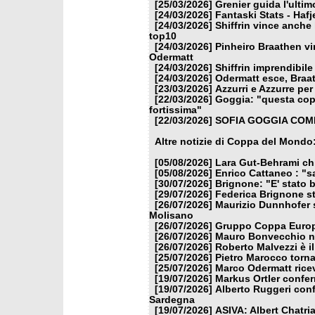
[25/03/2026]
Grenier guida l'ulti
[24/03/2026]
Fantaski Stats - Hafj
[24/03/2026]
Shiffrin vince anche 
top10
[24/03/2026]
Pinheiro Braathen vi
Odermatt
[24/03/2026]
Shiffrin imprendibile
[24/03/2026]
Odermatt esce, Braat
[23/03/2026]
Azzurri e Azzurre per 
[22/03/2026]
Goggia: "questa copp
fortissima"
[22/03/2026]
SOFIA GOGGIA COME
Altre notizie di Coppa del Mondo
[05/08/2026]
Lara Gut-Behrami chi
[05/08/2026]
Enrico Cattaneo : "s
[30/07/2026]
Brignone: "E' stato b
[29/07/2026]
Federica Brignone st
[26/07/2026]
Maurizio Dunnhofer s
Molisano
[26/07/2026]
Gruppo Coppa Europa
[26/07/2026]
Mauro Bonvecchio nu
[26/07/2026]
Roberto Malvezzi è i
[25/07/2026]
Pietro Marocco torna
[25/07/2026]
Marco Odermatt ricev
[19/07/2026]
Markus Ortler confer
[19/07/2026]
Alberto Ruggeri conf
Sardegna
[19/07/2026]
ASIVA: Albert Chatria