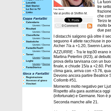
La fuori
Località
tre sett
Dati Storici
Lo Sci in TV
Foto: Atomic
frazion
Links
Vai al profilo di
Shiffrin M.
che con 
Terzo 
Calendario
molto b
0 Commenti
Uomini
/
Donne
Risultati
due pas
Uomini
/
Donne
Classifiche
I distacchi salgono già oltre il 
Uomini
/
Donne
seguono 4 atlete racchiuse in po
Statistiche
Uomini
/
Donne
Aicher 7/a a +1.20, Swenn-Larsso
FantaSkiTool®
AZZURRE - Tra le top30 erano i
Uomini
/
Donne
Tornei
Martina Peterlini (#23), al debut
Uomini
/
Donne
prova della tarvisana con un buo
Leghe
Uomini
/
Donne
finale, e chiude 15/a a +2.60. Pet
FantaStorico
clima gara, arriva con +3.76, qua
Devono ancora partire Beatrice S
Registrazione
Collomb #51.
Accesso al gioco
Vincitori
Momento molto negativo per Ljut
Rispetto alla gara austriaca ogg
(infortunate) e Germane. Non è pa
Seconda manche alle 21.