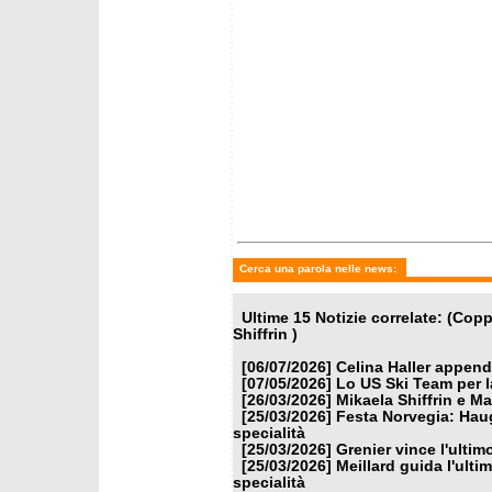
mercoledì 25 marzo 2026
martedì
Grenier guida l'ultimo
Fantask
gigante, super Trocker
- slalo
Cerca una parola nelle news:
Ultime 15 Notizie correlate: (C
Shiffrin )
[06/07/2026]
Celina Haller appende
[07/05/2026]
Lo US Ski Team per l
[26/03/2026]
Mikaela Shiffrin e M
[25/03/2026]
Festa Norvegia: Haug
specialità
[25/03/2026]
Grenier vince l'ulti
[25/03/2026]
Meillard guida l'ulti
specialità