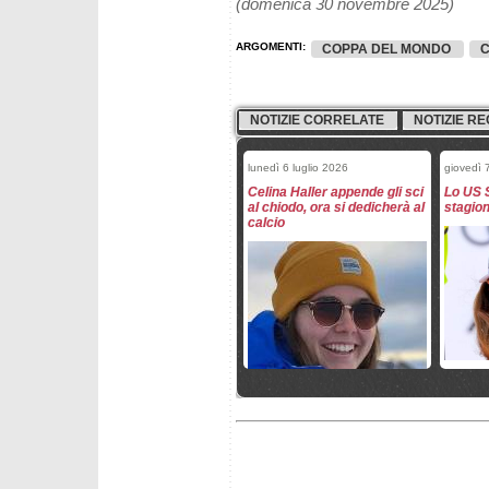
(domenica 30 novembre 2025)
ARGOMENTI:
COPPA DEL MONDO
C
NOTIZIE CORRELATE
NOTIZIE RE
lunedì 6 luglio 2026
giovedì 
Celina Haller appende gli sci
Lo US 
al chiodo, ora si dedicherà al
stagio
calcio
mercoledì 25 marzo 2026
mercole
Festa Norvegia: Haugan
Grenier
vince l'ultimo slalom,
gigante
McGrath la coppa di
come M
specialità