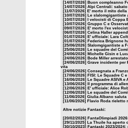
[14/07/2026]
Buon compleanno Fe
[14/07/2026]
Alpi Centrali: sabato
[11/07/2026]
E' morto il mito dell
[10/07/2026]
Le slalomgigantiste a
[10/07/2026]
I velocisti di Coppa
[10/07/2026]
Gruppo C e Osservat
[09/07/2026]
E' morto l'ex veloci
[06/07/2026]
Celina Haller appende
[01/07/2026]
E' ufficiale: Lara Co
[01/07/2026]
Federica Brignone ha
[25/06/2026]
Slalomgigantiste a F
[25/06/2026]
Le squadre del Comit
[24/06/2026]
Michelle Gisin e Luc
[24/06/2026]
Bode Miller arrestat
[24/06/2026]
Grave incidente per 
vita
[24/06/2026]
Consegnata a Franzon
[17/06/2026]
FISI: Le Squadre C e
[16/06/2026]
Le Squadre ASIVA e A
[13/06/2026]
Il programma di alle
[12/06/2026]
E' ufficiale: Alice 
[12/06/2026]
Le squadre del Comit
[11/06/2026]
Giulia Albano saluta
[11/06/2026]
Flavio Roda rieletto 
Altre notizie Fantaski:
[20/02/2026]
FantaOlimpiadi 2026:
[29/11/2025]
La Thuile ha aperto 
[30/10/2023]
Fantaski 2023/2024: 