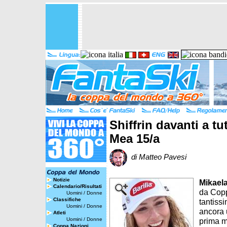
Shiffrin davanti a t
Mea 15/a
di Matteo Pavesi
Notizie
Mikaela
Calendario/Risultati
da Copp
Uomini
/
Donne
Classifiche
tantissi
Uomini
/
Donne
ancora u
Atleti
Uomini
/
Donne
prima m
Coppa Nazioni