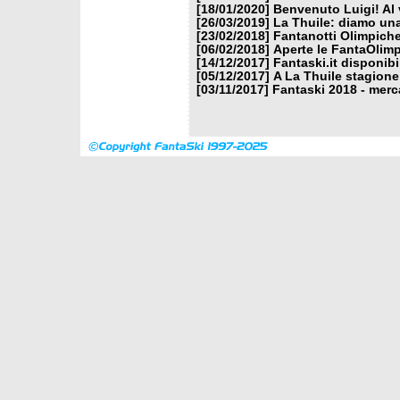
[18/01/2020]
Benvenuto Luigi! Al v
[26/03/2019]
La Thuile: diamo un
[23/02/2018]
Fantanotti Olimpiche
[06/02/2018]
Aperte le FantaOlimp
[14/12/2017]
Fantaski.it disponib
[05/12/2017]
A La Thuile stagione
[03/11/2017]
Fantaski 2018 - merc