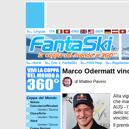
Marco Odermatt vinc
di Matteo Pavesi
Alla vi
che ina
Notizie
Calendario/Risultati
AIJS - l
Uomini
/
Donne
dello s
Classifiche
vincitri
Uomini
/
Donne
Atleti
Il prem
Uomini
/
Donne
Coppa Nazioni