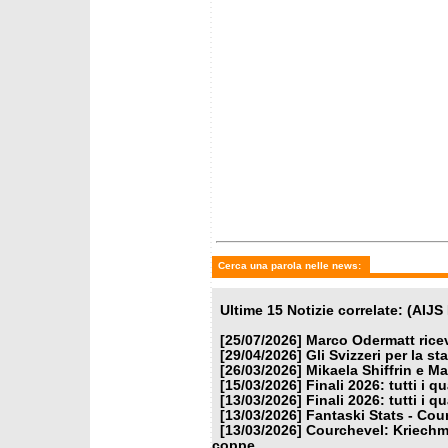
venerdì 13 marzo 2026
sabato 
Courchevel: Kriechmayr
Finali 2
vince, Franzoni 2/o,
in giga
Odermatt podio e coppe
Cerca una parola nelle news:
Ultime 15 Notizie correlate: (AIJ
[25/07/2026]
Marco Odermatt ricev
[29/04/2026]
Gli Svizzeri per la s
[26/03/2026]
Mikaela Shiffrin e M
[15/03/2026]
Finali 2026: tutti i q
[13/03/2026]
Finali 2026: tutti i qu
[13/03/2026]
Fantaski Stats - Cou
[13/03/2026]
Courchevel: Kriechma
coppe