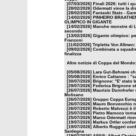
[07/03/2026]
Finali 2026: tutti i qu
[28/02/2026]
Odermatt vince la d
[28/02/2026]
Fantaski Stats - Gar
[14/02/2026]
PINHEIRO BRAATHEN
OLIMPICO IN GIGANTE
[14/02/2026]
Manche monstre di L
secondo
[13/02/2026]
Gigante olimpico: per
Franzoni
[11/02/2026]
Tripletta Von Allmen
[09/02/2026]
Combinata a squadre:
finalizza
Altre notizie di Coppa del Mondo
[05/08/2026]
Lara Gut-Behrami chi
[05/08/2026]
Enrico Cattaneo : "s
[30/07/2026]
Brignone: "E' stato b
[29/07/2026]
Federica Brignone st
[26/07/2026]
Maurizio Dunnhofer s
Molisano
[26/07/2026]
Gruppo Coppa Europa
[26/07/2026]
Mauro Bonvecchio nu
[26/07/2026]
Roberto Malvezzi è i
[25/07/2026]
Pietro Marocco torna
[25/07/2026]
Marco Odermatt ricev
[19/07/2026]
Markus Ortler confer
[19/07/2026]
Alberto Ruggeri conf
Sardegna
[19/07/2026]
ASIVA: Albert Chatria