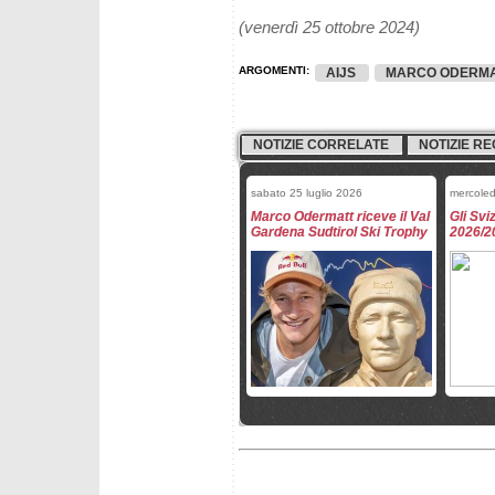
(venerdì 25 ottobre 2024)
ARGOMENTI:
AIJS
MARCO ODERM
NOTIZIE CORRELATE
NOTIZIE RE
sabato 25 luglio 2026
mercoled
Marco Odermatt riceve il Val
Gli Svi
Gardena Sudtirol Ski Trophy
2026/2
domenica 15 marzo 2026
venerdì
Finali 2026: tutti i qualificati
Finali 2
in superg
in disc