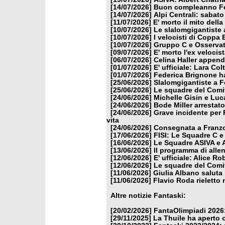
[14/07/2026]
Buon compleanno Fe
[14/07/2026]
Alpi Centrali: sabato
[11/07/2026]
E' morto il mito dell
[10/07/2026]
Le slalomgigantiste a
[10/07/2026]
I velocisti di Coppa
[10/07/2026]
Gruppo C e Osservat
[09/07/2026]
E' morto l'ex veloci
[06/07/2026]
Celina Haller appende
[01/07/2026]
E' ufficiale: Lara Co
[01/07/2026]
Federica Brignone ha
[25/06/2026]
Slalomgigantiste a F
[25/06/2026]
Le squadre del Comit
[24/06/2026]
Michelle Gisin e Luc
[24/06/2026]
Bode Miller arrestat
[24/06/2026]
Grave incidente per 
vita
[24/06/2026]
Consegnata a Franzon
[17/06/2026]
FISI: Le Squadre C e
[16/06/2026]
Le Squadre ASIVA e A
[13/06/2026]
Il programma di alle
[12/06/2026]
E' ufficiale: Alice 
[12/06/2026]
Le squadre del Comit
[11/06/2026]
Giulia Albano saluta
[11/06/2026]
Flavio Roda rieletto 
Altre notizie Fantaski:
[20/02/2026]
FantaOlimpiadi 2026:
[29/11/2025]
La Thuile ha aperto 