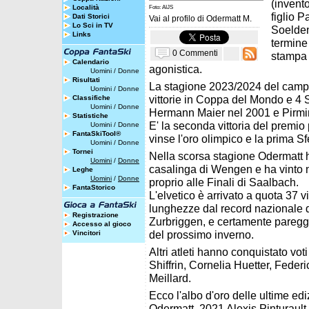
(invent
Località
Foto: AIJS
figlio 
Dati Storici
Vai al profilo di
Odermatt M.
Lo Sci in TV
Soelden
Links
termine
0 Commenti
stampa 
Calendario
agonistica.
Uomini
/
Donne
Risultati
La stagione 2023/2024 del campi
Uomini
/
Donne
vittorie in Coppa del Mondo e 4 S
Classifiche
Uomini
/
Donne
Hermann Maier nel 2001 e Pirmi
Statistiche
E' la seconda vittoria del premio
Uomini
/
Donne
FantaSkiTool®
vinse l'oro olimpico e la prima Sf
Uomini
/
Donne
Tornei
Nella scorsa stagione Odermatt ha
Uomini
/
Donne
casalinga di Wengen e ha vinto nov
Leghe
Uomini
/
Donne
proprio alle Finali di Saalbach.
FantaStorico
L'elvetico è arrivato a quota 37 
lunghezze dal record nazionale d
Registrazione
Zurbriggen, e certamente pareggi
Accesso al gioco
del prossimo inverno.
Vincitori
Altri atleti hanno conquistato vot
Shiffrin, Cornelia Huetter, Feder
Meillard.
Ecco l'albo d'oro delle ultime ed
Odermatt, 2021 Alexis Pinturault