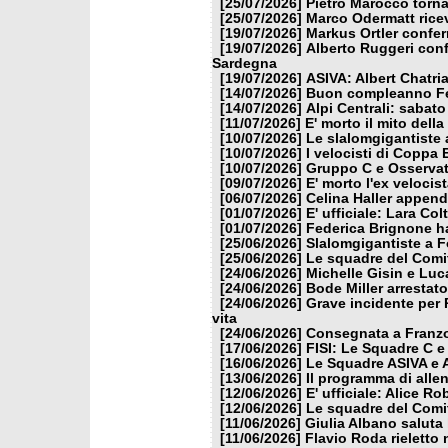
[25/07/2026]
Pietro Marocco torna
[25/07/2026]
Marco Odermatt ricev
[19/07/2026]
Markus Ortler confer
[19/07/2026]
Alberto Ruggeri conf
Sardegna
[19/07/2026]
ASIVA: Albert Chatria
[14/07/2026]
Buon compleanno Fe
[14/07/2026]
Alpi Centrali: sabato
[11/07/2026]
E' morto il mito dell
[10/07/2026]
Le slalomgigantiste a
[10/07/2026]
I velocisti di Coppa
[10/07/2026]
Gruppo C e Osservat
[09/07/2026]
E' morto l'ex veloci
[06/07/2026]
Celina Haller appende
[01/07/2026]
E' ufficiale: Lara Co
[01/07/2026]
Federica Brignone ha
[25/06/2026]
Slalomgigantiste a F
[25/06/2026]
Le squadre del Comit
[24/06/2026]
Michelle Gisin e Luc
[24/06/2026]
Bode Miller arrestat
[24/06/2026]
Grave incidente per 
vita
[24/06/2026]
Consegnata a Franzon
[17/06/2026]
FISI: Le Squadre C e
[16/06/2026]
Le Squadre ASIVA e A
[13/06/2026]
Il programma di alle
[12/06/2026]
E' ufficiale: Alice 
[12/06/2026]
Le squadre del Comit
[11/06/2026]
Giulia Albano saluta
[11/06/2026]
Flavio Roda rieletto 