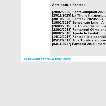
Altre notizie Fantaski:
[20/02/2026]
FantaOlimpiadi 2026:
[29/11/2025]
La Thuile ha aperto 
[30/10/2023]
Fantaski 2023/2024: 
[18/01/2020]
Benvenuto Luigi! Al v
[26/03/2019]
La Thuile: diamo un
[23/02/2018]
Fantanotti Olimpiche
[06/02/2018]
Aperte le FantaOlimp
[14/12/2017]
Fantaski.it disponib
[05/12/2017]
A La Thuile stagione
[03/11/2017]
Fantaski 2018 - merc