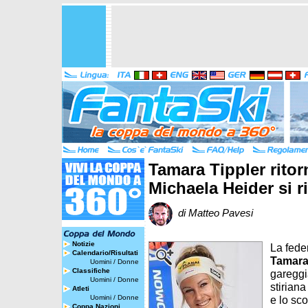
Tamara Tippler ritor
Michaela Heider si r
di Matteo Pavesi
Notizie
La fede
Calendario/Risultati
Tamara
Uomini
/
Donne
Classifiche
gareggi
Uomini
/
Donne
stiriana
Atleti
Uomini
/
Donne
e lo sc
Coppa Nazioni