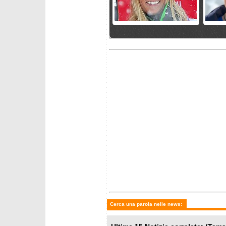
martedì 2 giugno 2026
sabato 
Si ritirano Mirjam Puchner e
Si riti
Broderick Thompson
e Henr
lunedì 20 aprile 2026
mercoled
Anton Tremmel saluta il
Marc Ro
Circo Bianco
Bianco
Cerca una parola nelle news: