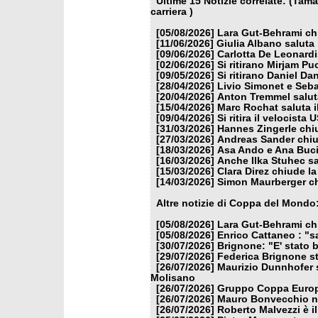
Ultime 15 Notizie correlate: (Tam
carriera )
[05/08/2026]
Lara Gut-Behrami chi
[11/06/2026]
Giulia Albano saluta
[09/06/2026]
Carlotta De Leonardi
[02/06/2026]
Si ritirano Mirjam 
[09/05/2026]
Si ritirano Daniel D
[28/04/2026]
Livio Simonet e Seba
[20/04/2026]
Anton Tremmel saluta
[15/04/2026]
Marc Rochat saluta i
[09/04/2026]
Si ritira il velocist
[31/03/2026]
Hannes Zingerle chiu
[27/03/2026]
Andreas Sander chiud
[18/03/2026]
Asa Ando e Ana Buci
[16/03/2026]
Anche Ilka Stuhec sa
[15/03/2026]
Clara Direz chiude la
[14/03/2026]
Simon Maurberger chi
Altre notizie di Coppa del Mondo
[05/08/2026]
Lara Gut-Behrami chi
[05/08/2026]
Enrico Cattaneo : "s
[30/07/2026]
Brignone: "E' stato b
[29/07/2026]
Federica Brignone st
[26/07/2026]
Maurizio Dunnhofer s
Molisano
[26/07/2026]
Gruppo Coppa Europa
[26/07/2026]
Mauro Bonvecchio nu
[26/07/2026]
Roberto Malvezzi è i