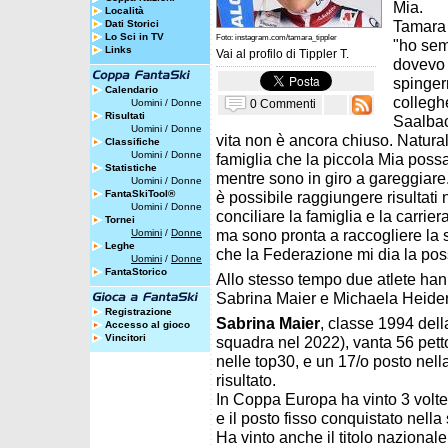
Mia.
Località
Tamara a
Dati Storici
Lo Sci in TV
Foto: instagram.com/tamara_tippler
"ho sem
Links
Vai al profilo di
Tippler T.
dovevo 
spingerm
Calendario
colleghe
0 Commenti
Uomini
/
Donne
Risultati
Saalbac
Uomini
/
Donne
vita non è ancora chiuso. Natura
Classifiche
Uomini
/
Donne
famiglia che la piccola Mia possa
Statistiche
mentre sono in giro a gareggiar
Uomini
/
Donne
FantaSkiTool®
è possibile raggiungere risultati n
Uomini
/
Donne
conciliare la famiglia e la carr
Tornei
ma sono pronta a raccogliere la s
Uomini
/
Donne
Leghe
che la Federazione mi dia la possi
Uomini
/
Donne
FantaStorico
Allo stesso tempo due atlete hann
Sabrina Maier e Michaela Heider
Registrazione
Sabrina Maier
, classe 1994 del
Accesso al gioco
Vincitori
squadra nel 2022), vanta 56 petto
nelle top30, e un 17/o posto nell
risultato.
In Coppa Europa ha vinto 3 volte 
e il posto fisso conquistato nella
Ha vinto anche il titolo nazional