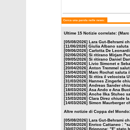
Cerca una parola nelle news:
Ultime 15 Notizie correlate: (Marc 
[05/08/2026]
Lara Gut-Behrami chi
[11/06/2026]
Giulia Albano saluta
[09/06/2026]
Carlotta De Leonardi
[02/06/2026]
Si ritirano Mirjam 
[09/05/2026]
Si ritirano Daniel D
[28/04/2026]
Livio Simonet e Seba
[20/04/2026]
Anton Tremmel saluta
[15/04/2026]
Marc Rochat saluta i
[09/04/2026]
Si ritira il velocist
[31/03/2026]
Hannes Zingerle chiu
[27/03/2026]
Andreas Sander chiud
[18/03/2026]
Asa Ando e Ana Buci
[16/03/2026]
Anche Ilka Stuhec sa
[15/03/2026]
Clara Direz chiude la
[14/03/2026]
Simon Maurberger chi
Altre notizie di Coppa del Mondo
[05/08/2026]
Lara Gut-Behrami chi
[05/08/2026]
Enrico Cattaneo : "s
[30/07/2026]
Brignone: "E' stato b