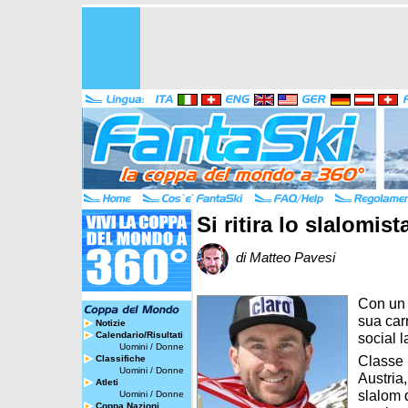
Si ritira lo slalomis
di Matteo Pavesi
Con un 
sua car
Notizie
Calendario/Risultati
social l
Uomini
/
Donne
Classe 
Classifiche
Uomini
/
Donne
Austria
Atleti
slalom 
Uomini
/
Donne
Coppa Nazioni