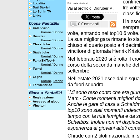
contine
Località
Foto: skiaustraia.at
tre vol
Dati Storici
Vai al profilo di
Digruber M.
Lo Sci in TV
classifi
Links
Ha esor
0 Commenti
sempre 
Calendario
Uomini
/
Donne
volte, entrando nei top10 6 volte.
Risultati
La sua miglior gara rimane lo sl
Uomini
/
Donne
chiuso al quarto posto a 4 decim
Classifiche
Uomini
/
Donne
vincitore di giornata Henrik Krist
Statistiche
Uomini
/
Donne
Nel febbraio 2020 si è rotto il cro
FantaSkiTool®
corso della seconda manche dell
Uomini
/
Donne
Tornei
settembre.
Uomini
/
Donne
Leghe
Nell'estate 2021 esce dalle squa
Uomini
/
Donne
da fuori squadra.
FantaStorico
"
Mi sono reso conto che era giunt
Marc -
Come momenti migliori rico
Registrazione
Accesso al gioco
Anche le gare di casa a Schaldmi
Vincitori
top10 sono stati momenti indescri
tempo con la mia famiglia e da se
Scheibbs. Inoltre non mi dispiac
esperienza ai giovani atleti come
Chiude con 2 titoli nazionali, in