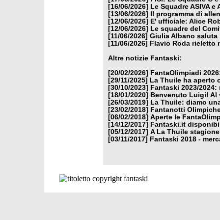
[16/06/2026]
Le Squadre ASIVA e A
[13/06/2026]
Il programma di alle
[12/06/2026]
E' ufficiale: Alice 
[12/06/2026]
Le squadre del Comit
[11/06/2026]
Giulia Albano saluta
[11/06/2026]
Flavio Roda rieletto 
Altre notizie Fantaski:
[20/02/2026]
FantaOlimpiadi 2026:
[29/11/2025]
La Thuile ha aperto 
[30/10/2023]
Fantaski 2023/2024: 
[18/01/2020]
Benvenuto Luigi! Al v
[26/03/2019]
La Thuile: diamo un
[23/02/2018]
Fantanotti Olimpiche
[06/02/2018]
Aperte le FantaOlimp
[14/12/2017]
Fantaski.it disponib
[05/12/2017]
A La Thuile stagione
[03/11/2017]
Fantaski 2018 - merc