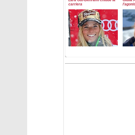
Lara Gut-Behrami chiude la
Giulia 
carriera
l'agon
martedì 2 giugno 2026
sabato 
Si ritirano Mirjam Puchner e
Si riti
Broderick Thompson
e Henr
lunedì 20 aprile 2026
mercoled
Anton Tremmel saluta il
Marc Ro
Circo Bianco
Bianco