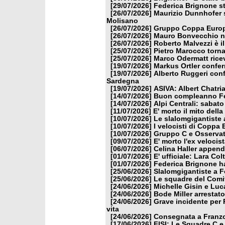
[29/07/2026]
Federica Brignone st
[26/07/2026]
Maurizio Dunnhofer s
Molisano
[26/07/2026]
Gruppo Coppa Europa
[26/07/2026]
Mauro Bonvecchio nu
[26/07/2026]
Roberto Malvezzi è i
[25/07/2026]
Pietro Marocco torna
[25/07/2026]
Marco Odermatt ricev
[19/07/2026]
Markus Ortler confer
[19/07/2026]
Alberto Ruggeri conf
Sardegna
[19/07/2026]
ASIVA: Albert Chatria
[14/07/2026]
Buon compleanno Fe
[14/07/2026]
Alpi Centrali: sabato
[11/07/2026]
E' morto il mito dell
[10/07/2026]
Le slalomgigantiste a
[10/07/2026]
I velocisti di Coppa
[10/07/2026]
Gruppo C e Osservat
[09/07/2026]
E' morto l'ex veloci
[06/07/2026]
Celina Haller appende
[01/07/2026]
E' ufficiale: Lara Co
[01/07/2026]
Federica Brignone ha
[25/06/2026]
Slalomgigantiste a F
[25/06/2026]
Le squadre del Comit
[24/06/2026]
Michelle Gisin e Luc
[24/06/2026]
Bode Miller arrestat
[24/06/2026]
Grave incidente per 
vita
[24/06/2026]
Consegnata a Franzon
[17/06/2026]
FISI: Le Squadre C e