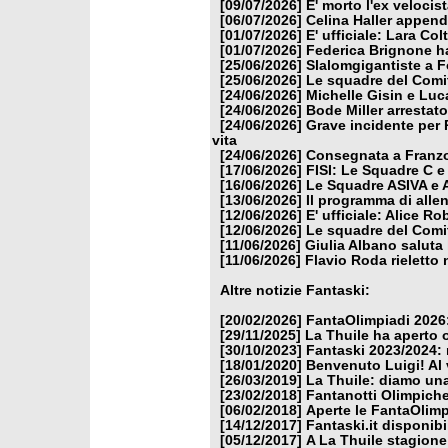
[09/07/2026]
E' morto l'ex veloci
[06/07/2026]
Celina Haller appende
[01/07/2026]
E' ufficiale: Lara Co
[01/07/2026]
Federica Brignone ha
[25/06/2026]
Slalomgigantiste a F
[25/06/2026]
Le squadre del Comit
[24/06/2026]
Michelle Gisin e Luc
[24/06/2026]
Bode Miller arrestat
[24/06/2026]
Grave incidente per 
vita
[24/06/2026]
Consegnata a Franzon
[17/06/2026]
FISI: Le Squadre C e
[16/06/2026]
Le Squadre ASIVA e A
[13/06/2026]
Il programma di alle
[12/06/2026]
E' ufficiale: Alice 
[12/06/2026]
Le squadre del Comit
[11/06/2026]
Giulia Albano saluta
[11/06/2026]
Flavio Roda rieletto 
Altre notizie Fantaski:
[20/02/2026]
FantaOlimpiadi 2026:
[29/11/2025]
La Thuile ha aperto 
[30/10/2023]
Fantaski 2023/2024: 
[18/01/2020]
Benvenuto Luigi! Al v
[26/03/2019]
La Thuile: diamo un
[23/02/2018]
Fantanotti Olimpiche
[06/02/2018]
Aperte le FantaOlimp
[14/12/2017]
Fantaski.it disponib
[05/12/2017]
A La Thuile stagione