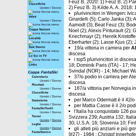
Feuz B. 2020: 1) Feuz B. 2) Par
Classifiche
2) Feuz B. 3) Kilde A. A. 2018: 
Uomini
/
Donne
plurivincitori in Wengen: Ivi
Atleti
Girardelli (5); Carlo Janka (3);
Uomini
/
Donne
Aamodt (3); Beat Feuz (3); Bode
Coppa Nazioni
Noel (2); Alexis Pinturault (2);
Kriechmayr (2); Henrik Kristoffe
Località
Eberharter (2); Lasse Kjus (2);
19/a vittoria in carriera per
A
Dati Storici
discesa
Lo Sci in TV
i top5 plurivincitori in disc
18; Dominik Paris (ITA) - 17; 
Links
Svindal (NOR) - 14; Michael Wa
37/o podio in carriera per Al
Calendario
Uomini
/
Donne
discesa
Risultati
187/a vittoria per Norvegia 
Uomini
/
Donne
Classifiche
discesa
Uomini
/
Donne
per Marco Odermatt è il 42/o p
Statistiche
Uomini
/
Donne
per Mattia Casse è il 2/o podi
FantaSkiTool®
l'Italia ha conquistato 126 pu
Uomini
/
Donne
Svizzera 239; Austria 132; Ital
Tornei
Uomini
/
Donne
30; U.S.A. 16; Slovenia 10; Fin
Leghe
gli atleti più anziani e più 
Uomini
/
Donne
FantaStorico
[#27] - 1984 ; Christof Innerhof