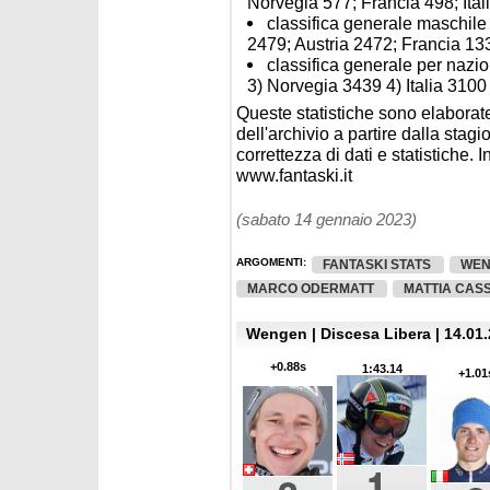
Norvegia 577; Francia 498; Ital
classifica generale maschile
2479; Austria 2472; Francia 1336
classifica generale per nazio
3) Norvegia 3439 4) Italia 3100
Queste statistiche sono elaborate
dell'archivio a partire dalla sta
correttezza di dati e statistiche. I
www.fantaski.it
(sabato 14 gennaio 2023)
ARGOMENTI:
FANTASKI STATS
WEN
MARCO ODERMATT
MATTIA CAS
Wengen | Discesa Libera | 14.01.
+0.88s
1:43.14
+1.01