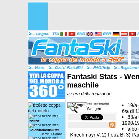
Fantaski Stats - We
maschile
a cura della redazione
Foto: Fisi/Pentaphoto
19/a 
Wengen
6/a di 
83/a
Notizie
1990/1
albo 
Calendario/Risultati
Kriechmayr V. 2) Feuz B. 3) Pari
Uomini
/
Donne