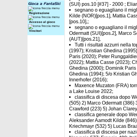
(SUI) pos.10 [#37] - 2000 ; Elia
segnano o eguagliano il migli
Registrazione
Kilde (NOR)[pos.1], Mattia Cas
[pos.10],;
Accesso al gioco
segnano o eguagliano il migli
Vincitori
Odermatt (SUI)[pos.2], Marco S
(AUT)[pos.21],
Tutti i risultati azzurri nella
(1997); Kristian Ghedina (1995)
Paris (2020); Peter Runggaldier
(2022); Mattia Casse (2023); Chr
Ghedina (2000); Dominik Paris 
Ghedina (1994); 5/o Kristian G
Innerhofer (2016);
Maxence Muzaton (FRA) torna a
a Lake Louise 2022;
classifica di discesa dopo 
(505) 2) Marco Odermatt (386) 
Crawford (223) 5) Johan Clarey
classifica generale dopo Wen
Aleksander Aamodt Kilde (846) 3
Kriechmayr (532) 5) Lucas Bra
classifica di discesa per naz