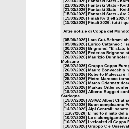
[22/03/2026]
Fantaski Stats - Kvit
[21/03/2026]
Fantaski Stats - Kvit
[21/03/2026]
Fantaski Stats - Kvit
[15/03/2026]
Fantaski Stats - Are 
[15/03/2026]
Finali Kvitfjell 2026: 
[15/03/2026]
Finali 2026: tutti i q
Altre notizie di Coppa del Mondo
[05/08/2026]
Lara Gut-Behrami chi
[05/08/2026]
Enrico Cattaneo : "s
[30/07/2026]
Brignone: "E' stato b
[29/07/2026]
Federica Brignone st
[26/07/2026]
Maurizio Dunnhofer s
Molisano
[26/07/2026]
Gruppo Coppa Europa
[26/07/2026]
Mauro Bonvecchio nu
[26/07/2026]
Roberto Malvezzi è i
[25/07/2026]
Pietro Marocco torna
[25/07/2026]
Marco Odermatt ricev
[19/07/2026]
Markus Ortler confer
[19/07/2026]
Alberto Ruggeri conf
Sardegna
[19/07/2026]
ASIVA: Albert Chatria
[14/07/2026]
Buon compleanno Fe
[14/07/2026]
Alpi Centrali: sabato
[11/07/2026]
E' morto il mito dell
[10/07/2026]
Le slalomgigantiste a
[10/07/2026]
I velocisti di Coppa
[10/07/2026]
Gruppo C e Osservat