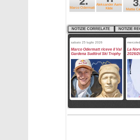
Aleksander Aamodt
Marco Odermatt
Kilde
Mattia C
NOTIZIE CORRELATE
NOTIZIE RE
sabato 25 luglio 2026
mercoled
Marco Odermatt riceve il Val
La Norv
Gardena Sudtirol Ski Trophy
2026/2
giovedì 26 marzo 2026
mercole
Mikaela Shiffrin e Marco
Fantask
Odermatt Paperoni della
- slal
Coppa 2026