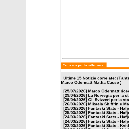
martedì 24 marzo 2026
martedì
Fantaski Stats - Hafjell 2026
Fantask
- slalom femminile
- gigan
Cerca una parola nelle news:
Ultime 15 Notizie correlate: (Fa
Marco Odermatt Mattia Casse )
[25/07/2026]
Marco Odermatt ricev
[29/04/2026]
La Norvegia per la s
[29/04/2026]
Gli Svizzeri per la s
[26/03/2026]
Mikaela Shiffrin e M
[25/03/2026]
Fantaski Stats - Hafj
[25/03/2026]
Fantaski Stats - Hafj
[24/03/2026]
Fantaski Stats - Hafj
[24/03/2026]
Fantaski Stats - Hafj
[22/03/2026]
Fantaski Stats - Kvit